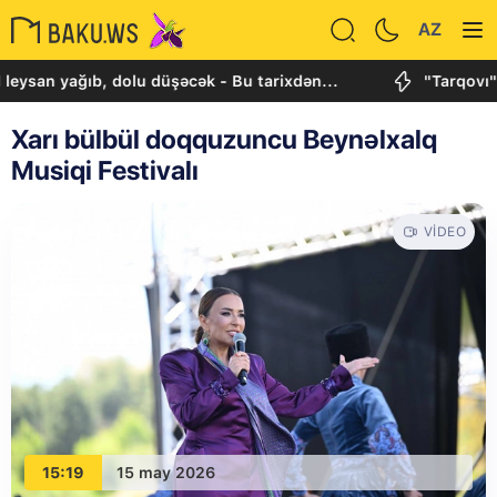
AZ
eysan yağıb, dolu düşəcək - Bu tarixdən...
"Tarqovı"
Xarı bülbül doqquzuncu Beynəlxalq
Musiqi Festivalı
VIDEO
15:19
15 may 2026