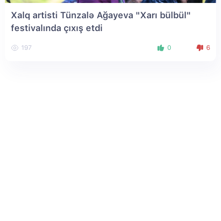
Xalq artisti Tünzalə Ağayeva "Xarı bülbül"
festivalında çıxış etdi
197
0
6