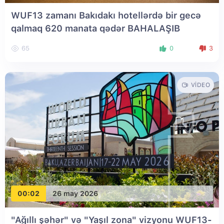
WUF13 zamanı Bakıdakı hotellərdə bir gecə
qalmaq 620 manata qədər BAHALAŞIB
65
0
3
VIDEO
00:02
26 may 2026
"Ağıllı şəhər" və "Yaşıl zona" vizyonu WUF13-