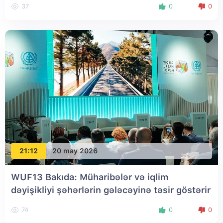
37
0
0
21:12
20 may 2026
WUF13 Bakıda: Müharibələr və iqlim
dəyişikliyi şəhərlərin gələcəyinə təsir göstərir
74
0
0