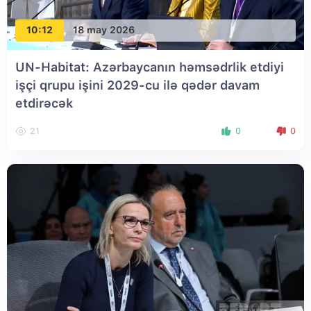
10:12
18 may 2026
UN-Habitat: Azərbaycanın həmsədrlik etdiyi
işçi qrupu işini 2029-cu ilə qədər davam
etdirəcək
21
0
0