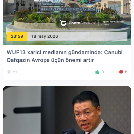
23:59
18 may 2026
WUF13 xarici medianın gündəmində: Cənubi
Qafqazın Avropa üçün önəmi artır
81
0
5