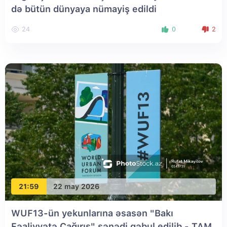
də bütün dünyaya nümayiş edildi
24
0
2
21:59
22 may 2026
WUF13-ün yekunlarına əsasən "Bakı
Fəaliyyətə Çağırış" sənədi qəbul edilib - TAM