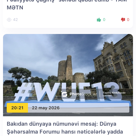
MƏTN
42
0
0
20:21
22 may 2026
Bakıdan dünyaya nümunəvi mesaj: Dünya
Şəhərsalma Forumu hansı nəticələrlə yadda