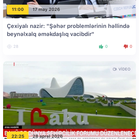
11:00
17 may 2026
Çexiyalı nazir: "Şəhər problemlərinin həllində
beynəlxalq əməkdaşlıq vacibdir"
28
0
0
VIDEO
22:25
28 aprel 2026