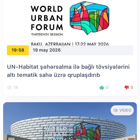
19:58
19 may 2026
UN-Habitat şəhərsalma ilə bağlı tövsiyələrini
altı tematik sahə üzrə qruplaşdırıb
18
0
0
VIDEO