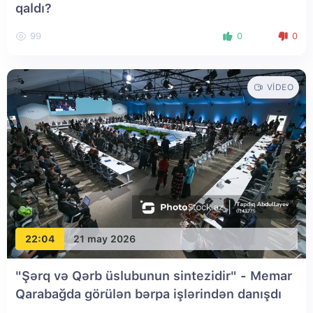
qaldı?
99
0
0
VIDEO
22:04
21 may 2026
"Şərq və Qərb üslubunun sintezidir" - Memar
Qarabağda görülən bərpa işlərindən danışdı