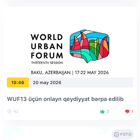
19:46
20 may 2026
WUF13 üçün onlayn qeydiyyat bərpa edilib
42
0
1
FOTO