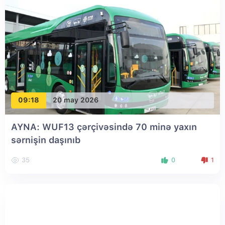
09:18
20 may 2026
AYNA: WUF13 çərçivəsində 70 minə yaxın
sərnişin daşınıb
35
0
1