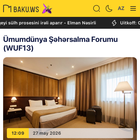
AZ
osesini irəli aparır - Elman Nəsirli
Uitkoff: Cənubi Qa
Ümumdünya Şəhərsalma Forumu
(WUF13)
12:09
27 may 2026