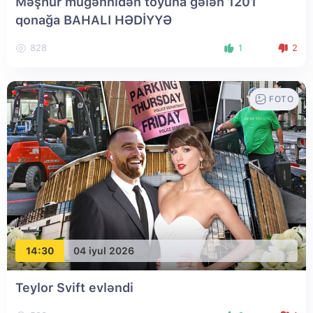
Məşhur müğənnidən toyuna gələn 1201
qonağa BAHALI HƏDİYYƏ
828
1
2
FOTO
14:30
04 iyul 2026
Teylor Svift evləndi