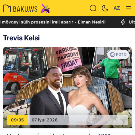
AZ
mövqeyi sülh prosesini irəli aparır - Elman Nəsirli
Uitk
Trevis Kelsi
FOTO
09:35
07 iyul 2026