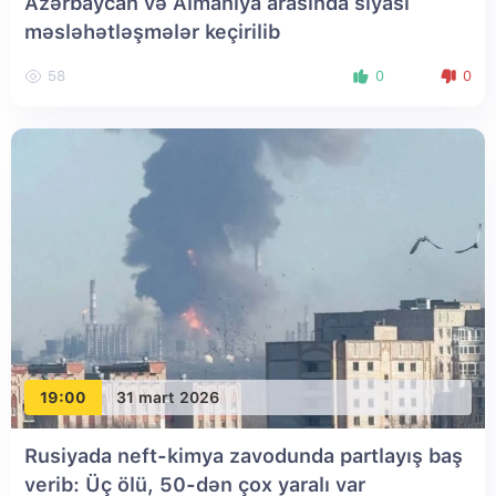
Azərbaycan və Almaniya arasında siyasi
məsləhətləşmələr keçirilib
58
0
0
19:00
31 mart 2026
Rusiyada neft-kimya zavodunda partlayış baş
verib: Üç ölü, 50-dən çox yaralı var