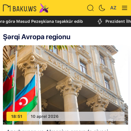
AZ
rə görə Məsud Pezeşkiana təşəkkür edib
Prezident İlha
Şərqi Avropa regionu
18:51
10 aprel 2026