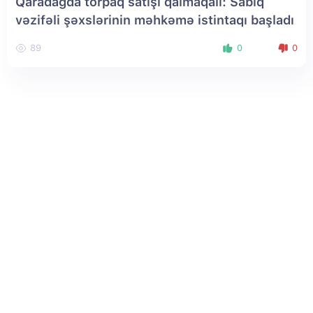
Qaradağda torpaq satışı qalmaqalı: Sabiq
vəzifəli şəxslərinin məhkəmə istintaqı başladı
89
0
0