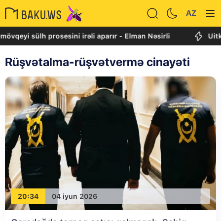
AZ
mövqeyi sülh prosesini irəli aparır - Elman Nəsirli
Uitk
Rüşvətalma-rüşvətvermə cinayəti
20:34
04 iyun 2026