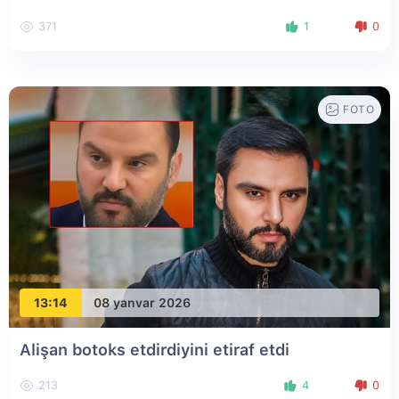
371
1
0
FOTO
13:14
08 yanvar 2026
Alişan botoks etdirdiyini etiraf etdi
213
4
0