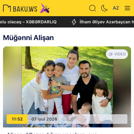
AZ
lu olacaq – XƏBƏRDARLIQ
İlham Əliyev Azərbaycan haq
Müğənni Alişan
VIDEO
11:52
07 iyul 2026