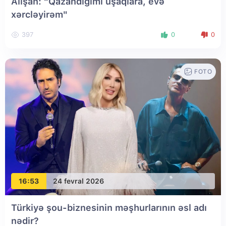
Alişan: "Qazandığımı uşaqlara, evə
xərcləyirəm"
397
0
0
FOTO
16:53
24 fevral 2026
Türkiyə şou-biznesinin məşhurlarının əsl adı
nədir?