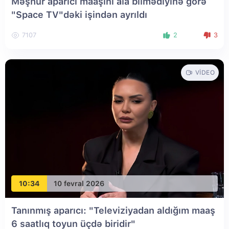
Məşhur aparıcı maaşını ala bilmədiyinə görə
"Space TV"dəki işindən ayrıldı
7107
2
3
VIDEO
10:34
10 fevral 2026
Tanınmış aparıcı: "Televiziyadan aldığım maaş
6 saatlıq toyun üçdə biridir"