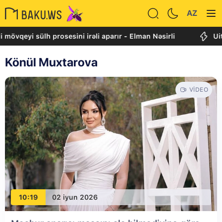
AZ
 mövqeyi sülh prosesini irəli aparır - Elman Nəsirli
Uit
Könül Muxtarova
VIDEO
10:19
02 iyun 2026