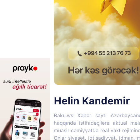
Helin Kandemir
Baku.ws Xəbər saytı Azərbaycan
haqqında istifadəçilərə aktual mə
müasir cəmiyyətdə real vaxt rejimin
Onlar siyasət, iqtisadiyyat, idman,