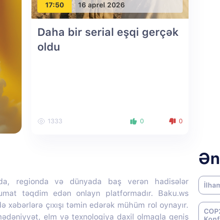
17:50
16 aprel 2026
Daha bir serial eşqi gerçək
oldu
1333
0
0
Ən
da, regionda və dünyada baş verən hadisələr
İlha
lumat təqdim edən onlayn platformadır. Baku.ws
də xəbərlərə çıxışı təmin edərək mühüm rol oynayır.
COP2
 mədəniyyət, elm və texnologiya daxil olmaqla geniş
Konf