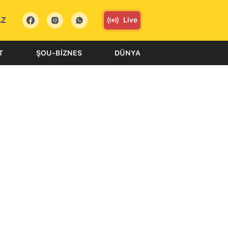
AZ
Live
T
ŞOU-BIZNES
DÜNYA