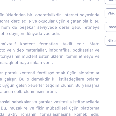
Vlad
nlüklərindən biri operativlikdir. İnternet sayəsində
onra dərc edilə və oxucular üçün əlçatan ola bilər.
, həm də peşəkar səviyyədə qərar qəbul etməyə
Rəcə
ürətlə dəyişən dünyada vacibdir.
Niko
üxtəlif kontent formatları təklif edir. Mətn
oto və video materiallar, infoqrafika, podkastlar və
itoriyasının müxtəlif üstünlüklərini təmin etməyə və
 maraqlı etməyə imkan verir.
portalı kontenti fərdiləşdirmək üçün alqoritmlər
ə çalışır. Bu o deməkdir ki, istifadəçilərə onların
ox uyğun gələn xəbərlər təqdim olunur. Bu yanaşma
 onun cəlb olunmasını artırır.
sial şəbəkələr və şərhlər vasitəsilə istifadəçilərlə
r. Bu, müzakirə və fikir mübadiləsi üçün platforma
nda aktiv icmanın formalaşmasına kömək edir.