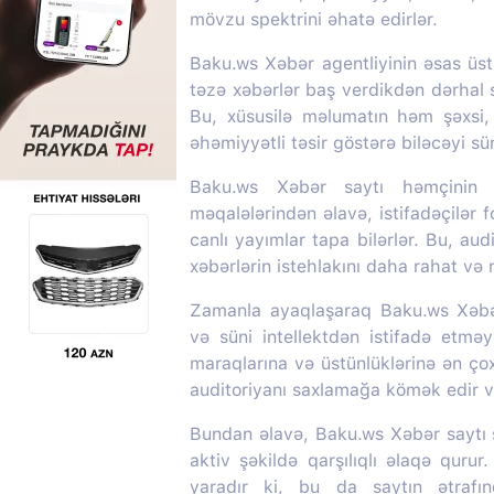
mövzu spektrini əhatə edirlər.
Baku.ws Xəbər agentliyinin əsas üstü
təzə xəbərlər baş verdikdən dərhal s
Bu, xüsusilə məlumatın həm şəxsi
əhəmiyyətli təsir göstərə biləcəyi s
Baku.ws Xəbər saytı həmçinin m
məqalələrindən əlavə, istifadəçilər f
canlı yayımlar tapa bilərlər. Bu, aud
xəbərlərin istehlakını daha rahat və
Zamanla ayaqlaşaraq Baku.ws Xəbər 
və süni intellektdən istifadə etməy
maraqlarına və üstünlüklərinə ən ç
auditoriyanı saxlamağa kömək edir və
Bundan əlavə, Baku.ws Xəbər saytı so
aktiv şəkildə qarşılıqlı əlaqə quru
yaradır ki, bu da saytın ətrafı