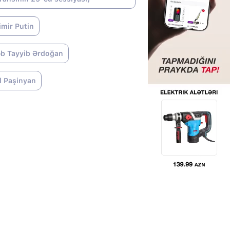
imir Putin
b Tayyib Ərdoğan
l Paşinyan