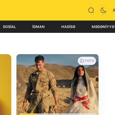
SOSIAL
İDMAN
HADISƏ
MƏDƏNIYYƏ
FOTO