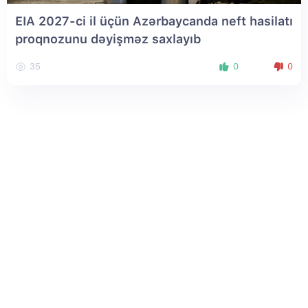
EIA 2027-ci il üçün Azərbaycanda neft hasilatı
proqnozunu dəyişməz saxlayıb
35
0
0