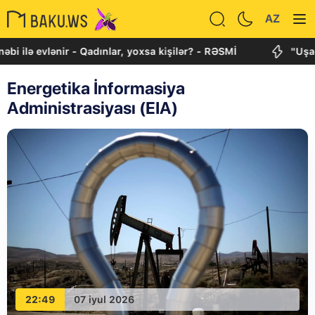
AZ
i ilə evlənir - Qadınlar, yoxsa kişilər? - RƏSMİ
"Uşaql
Energetika İnformasiya
Administrasiyası (EIA)
22:49
07 iyul 2026