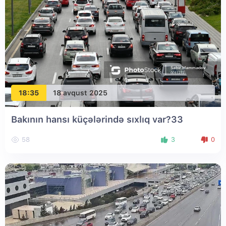
18:35
18 avqust 2025
Bakının hansı küçələrində sıxlıq var?33
58
3
0