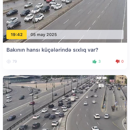
19:42
05 may 2025
Bakının hansı küçələrində sıxlıq var?
79
3
0