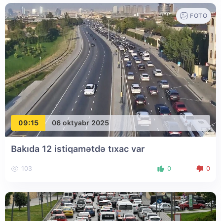
FOTO
09:15
06 oktyabr 2025
Bakıda 12 istiqamətdə tıxac var
103
0
0