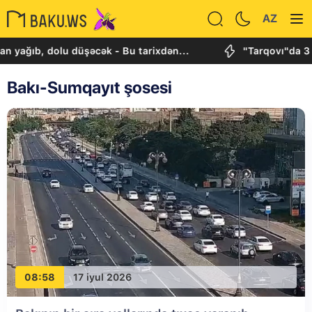
AZ
b, dolu düşəcək - Bu tarixdən...
"Tarqovı"da 3 obyek
Bakı-Sumqayıt şosesi
08:58
17 iyul 2026