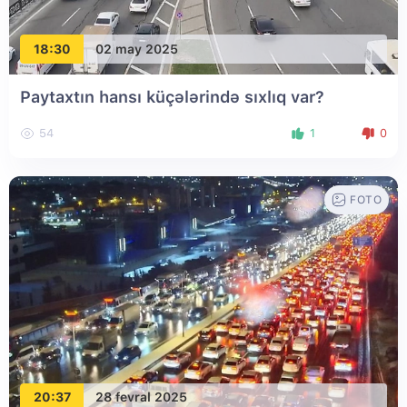
18:30
02 may 2025
Paytaxtın hansı küçələrində sıxlıq var?
54
1
0
FOTO
20:37
28 fevral 2025