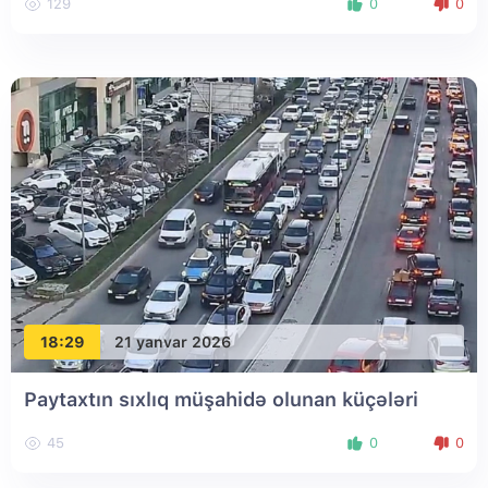
129
0
0
18:29
21 yanvar 2026
Paytaxtın sıxlıq müşahidə olunan küçələri
45
0
0