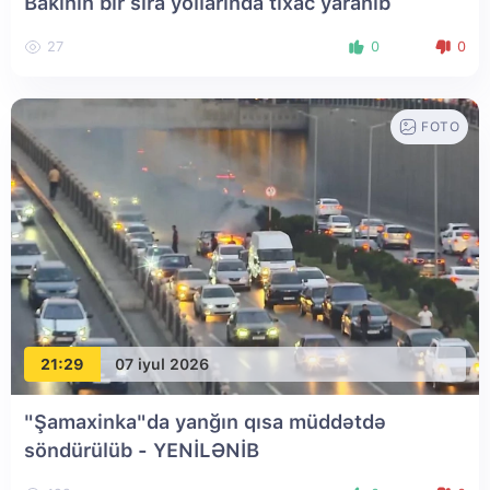
Bakının bir sıra yollarında tıxac yaranıb
27
0
0
FOTO
21:29
07 iyul 2026
"Şamaxinka"da yanğın qısa müddətdə
söndürülüb
- YENİLƏNİB