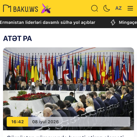
AZ
nistan liderləri davamlı sülhə yol açıblar
Mingəçevir
ATƏT PA
16:42
08 iyul 2026