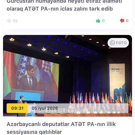
Gürcüstan nümayəndə heyəti etiraz əlaməti
olaraq ATƏT PA-nın iclas zalını tərk edib
82
0
0
FOTO
09:31
05 iyul 2026
Azərbaycanlı deputatlar ATƏT PA-nın illik
sessiyasına qatılıblar