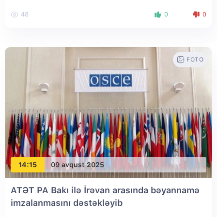
48
0
0
FOTO
14:15
09 avqust 2025
ATƏT PA Bakı ilə İrəvan arasında bəyannamə
imzalanmasını dəstəkləyib