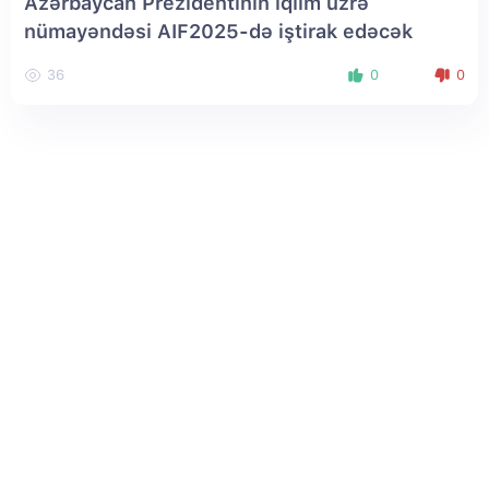
Azərbaycan Prezidentinin iqlim üzrə
nümayəndəsi AIF2025-də iştirak edəcək
36
0
0