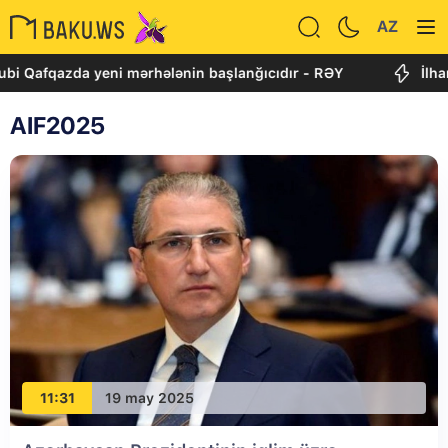
AZ
bi Qafqazda yeni mərhələnin başlanğıcıdır - RƏY
İlha
AIF2025
11:31
19 may 2025