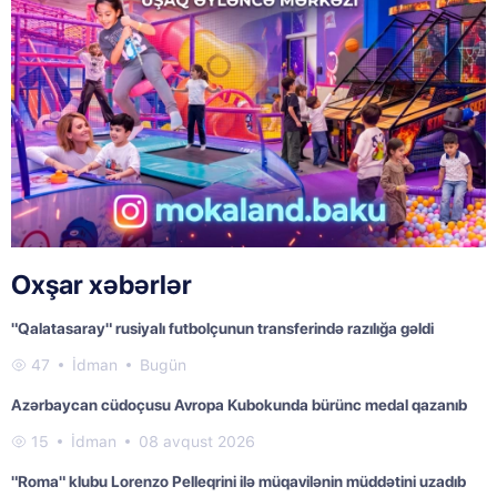
Oxşar xəbərlər
"Qalatasaray" rusiyalı futbolçunun transferində razılığa gəldi
47
İdman
Bugün
Azərbaycan cüdoçusu Avropa Kubokunda bürünc medal qazanıb
15
İdman
08 avqust 2026
"Roma" klubu Lorenzo Pelleqrini ilə müqavilənin müddətini uzadıb