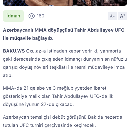
+
A
İdman
160
A-
Azərbaycanlı MMA döyüşçüsü Tahir Abdullayev UFC
ilə müqavilə bağlayıb.
BAKU.WS
Oxu.az-a istinadən xəbər verir ki, yarımorta
çəki dərəcəsində çıxış edən idmançı dünyanın ən nüfuzlu
qarışıq döyüş növləri təşkilatı ilə rəsmi müqaviləyə imza
atıb.
MMA-da 21 qələbə və 3 məğlubiyyətdən ibarət
göstəriciyə malik olan Tahir Abdullayev UFC-də ilk
döyüşünə iyunun 27-də çıxacaq.
Azərbaycan təmsilçisi debüt görüşünü Bakıda nəzərdə
tutulan UFC turniri çərçivəsində keçirəcək.