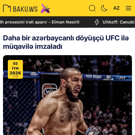
AZ
ini irəli aparır - Elman Nəsirli
Uitkoff: Cənubi Qafqaz
Daha bir azərbaycanlı döyüşçü UFC ilə
müqavilə imzaladı
03
IYN
2026
17:01