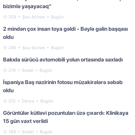
bizimlə yaşayacaq"
259
Şou-biznes
Bugün
2 mindən çox insan toya gəldi - Bəylə gəlin başqası
oldu
246
Şou-biznes
Bugün
Bakıda sürücü avtomobili yolun ortasında saxladı
219
Sosial
Bugün
İspaniya Baş nazirinin fotosu müzakirələrə səbəb
oldu
215
Dünya
Bugün
Görüntülər kütləvi pozuntuları üzə çıxardı: Klinikaya
15 gün vaxt verildi
189
Sosial
Bugün