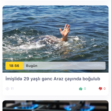
18:56
Bugün
İmişlidə 29 yaşlı gənc Araz çayında boğulub
11
0
0