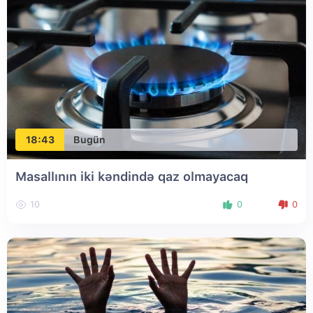
18:43
Bugün
Masallının iki kəndində qaz olmayacaq
10
0
0