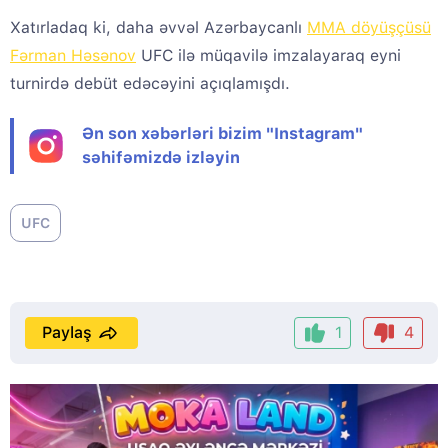
Xatırladaq ki, daha əvvəl Azərbaycanlı
MMA döyüşçüsü
Fərman Həsənov
UFC ilə müqavilə imzalayaraq eyni
turnirdə debüt edəcəyini açıqlamışdı.
Ən son xəbərləri bizim "Instagram"
səhifəmizdə izləyin
UFC
Paylaş
1
4