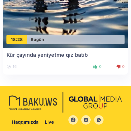
18:28
Bugün
Kür çayında yeniyetmə qız batıb
16
0
0
Haqqımızda
Live