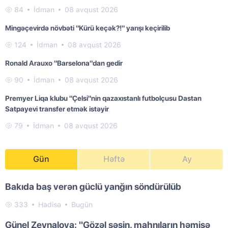
84
İdman
08 avqust 2026
Mingəçevirdə növbəti "Kürü keçək?!" yarışı keçirilib
124
İdman
08 avqust 2026
Ronald Arauxo "Barselona"dan gedir
90
İdman
08 avqust 2026
Premyer Liqa klubu "Çelsi"nin qazaxıstanlı futbolçusu Dastan
Satpayevi transfer etmək istəyir
79
İdman
08 avqust 2026
Gün
Həftə
Ay
Bakıda baş verən güclü yanğın söndürülüb
333
Hadisə
Bugün
Günel Zeynalova: "Gözəl səsin, mahnıların həmişə