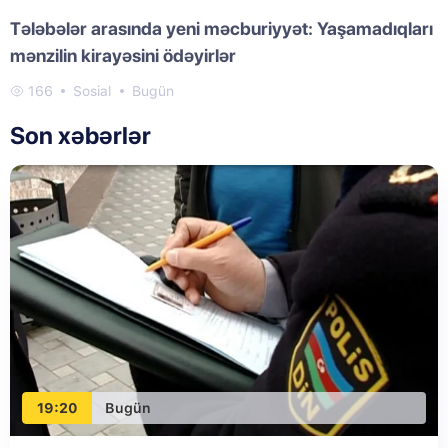
Tələbələr arasında yeni məcburiyyət: Yaşamadıqları
mənzilin kirayəsini ödəyirlər
166
Sosial
Bugün
Son xəbərlər
19:20
Bugün