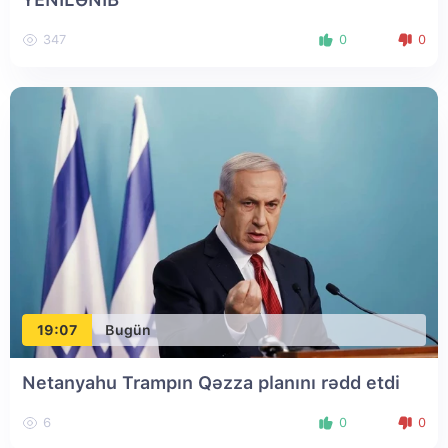
347
0
0
19:07
Bugün
Netanyahu Trampın Qəzza planını rədd etdi
6
0
0