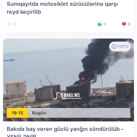
Sumqayıtda motosiklet sürücülərinə qarşı
reyd keçirilib
4
0
0
FOTO
19:12
Bugün
Bakıda baş verən güclü yanğın söndürülüb
-
YENİLƏNİB