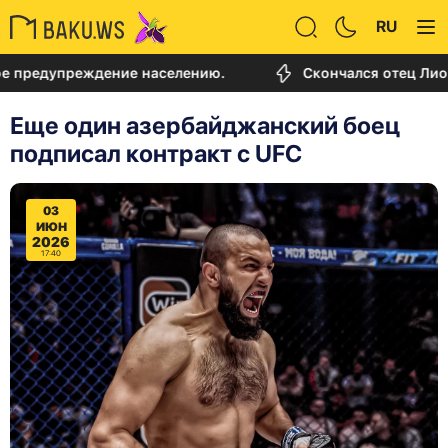
RU
упреждение населению.
Скончался отец Лионеля М
Еще один азербайджанский боец
подписал контракт с UFC
03
ИЮН
2026
17:40