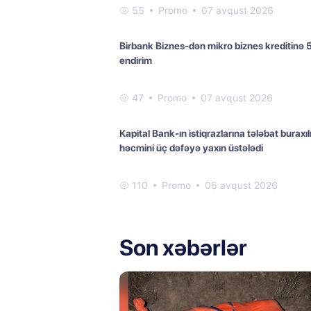
55
Promo
07 avqust 2026
Birbank Biznes-dən mikro biznes kreditinə
endirim
47
Promo
07 avqust 2026
Kapital Bank-ın istiqrazlarına tələbat buraxıl
həcmini üç dəfəyə yaxın üstələdi
110
Promo
05 avqust 2026
Son xəbərlər