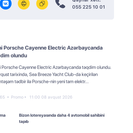
055 225 10 01
ni Porsche Cayenne Electric Azərbaycanda
qdim olundu
i Porsche Cayenne Electric Azərbaycanda təqdim olundu.
vqust tarixində, Sea Breeze Yacht Club-da keçirilən
əşəm tədbir ilə Porsche-nin yeni tam elektr...
65
Promo
11:00 08 avqust 2026
ıma
Bizon lotereyasında daha 4 avtomobil sahibini
tapıb