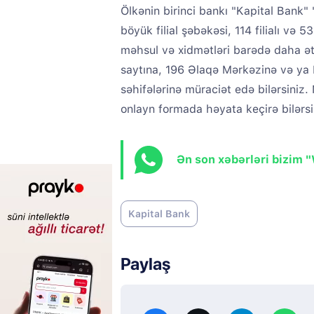
Ölkənin birinci bankı "Kapital Bank
böyük filial şəbəkəsi, 114 filialı və 
məhsul və xidmətləri barədə daha ə
saytına, 196 Əlaqə Mərkəzinə və ya 
səhifələrinə müraciət edə bilərsiniz.
onlayn formada həyata keçirə bilərsi
Ən son xəbərləri bizim 
Kapital Bank
Paylaş