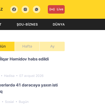
AZ
Live
T
ŞOU-BIZNES
DÜNYA
Gün
Həftə
Ay
 İlqar Həmidov həbs edildi
1
Hadisə
07 avqust 2026
yerlərdə 41 dərəcəyə yaxın isti
aq
4
Sosial
Bugün