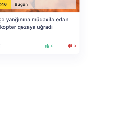
:46
Bugün
ə yanğınına müdaxilə edən
ikopter qəzaya uğradı
0
0
0