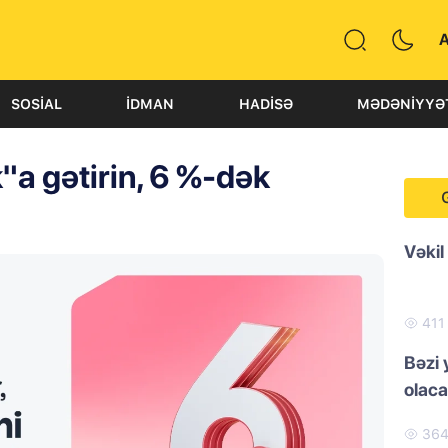
SOSIAL
İDMAN
HADISƏ
MƏDƏNIYYƏ
k"a gətirin, 6 %-dək
Vəkil
41
Bəzi 
olac
36