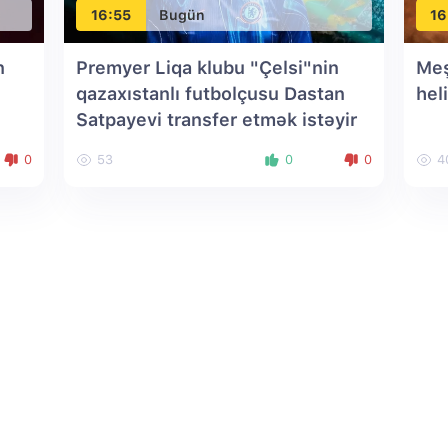
16:55
Bugün
16
n
Premyer Liqa klubu "Çelsi"nin
Meş
qazaxıstanlı futbolçusu Dastan
hel
Satpayevi transfer etmək istəyir
0
53
0
0
4