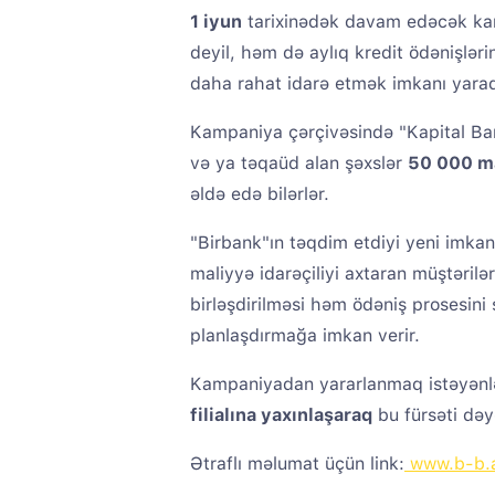
1 iyun
tarixinədək davam edəcək kamp
deyil, həm də aylıq kredit ödənişləri
daha rahat idarə etmək imkanı yarad
Kampaniya çərçivəsində "Kapital Ba
və ya təqaüd alan şəxslər
50 000 ma
əldə edə bilərlər.
"Birbank"ın təqdim etdiyi yeni imkan
maliyyə idarəçiliyi axtaran müştərilər
birləşdirilməsi həm ödəniş prosesini
planlaşdırmağa imkan verir.
Kampaniyadan yararlanmaq istəyənl
filialına yaxınlaşaraq
bu fürsəti dəyə
Ətraflı məlumat üçün link:
www.b-b.a