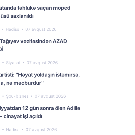
atanda təhlükə saçan moped
üsü saxlanıldı
1
Hadisə
07 avqust 2026
 Tağıyev vəzifəsindən AZAD
Dİ
5
Siyasət
07 avqust 2026
artisti: "Həyat yoldaşın istəmirsə,
a, nə məcburdur"
9
Şou-biznes
07 avqust 2026
yyatdan 12 gün sonra ölən Adillə
- cinayət işi açıldı
6
Hadisə
07 avqust 2026