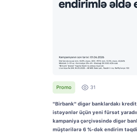
Promo
31
"Birbank" digər banklardakı kredit
istəyənlər üçün yeni fürsət yaradır
kampaniya çərçivəsində digər bank
müştərilərə 6 %-dək endirim təqdi