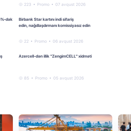
223
Promo
07 avqust 2026
 5%-dək
Birbank Star kartını indi sifariş
edin, nağdlaşdırmanı komissiyasız edin
22
Promo
06 avqust 2026
ış
Azercell-dən illik "ZengimCELL" xidməti
85
Promo
05 avqust 2026