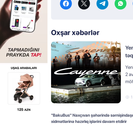
Oxşar xəbərlər
Ye
tə
Yen
2 a
möht
1
"BakuBus" Naxçıvan şəhərində sərnişindaş
xidmətlərinə hazırlıq işlərini davam etdirir