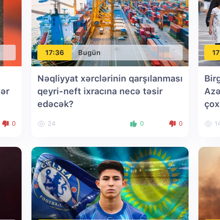
17:36
Bugün
17
Nəqliyyat xərclərinin qarşılanması
Bir
lər
qeyri-neft ixracına necə təsir
Azə
edəcək?
çox
0
24
0
0
1