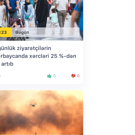
:23
Bugün
günlük ziyarətçilərin
rbaycanda xərcləri 25 %-dən
 artıb
4
0
0