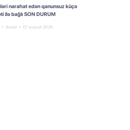
ləri narahat edən qanunsuz küçə
əti ilə bağlı SON DURUM
3
Sosial
07 avqust 2026