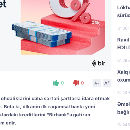
Lökb
sürüc
30
Ravil
EDİL
29
Xalq 
oxum
+
A
0
0
A-
24
 öhdəliklərini daha sərfəli şərtlərlə idarə etmək
Əməli
. Belə ki, ölkənin ilk rəqəmsal bankı yeni
bağlı 
lardakı kreditlərini "Birbank"a gətirən
m edir.
24