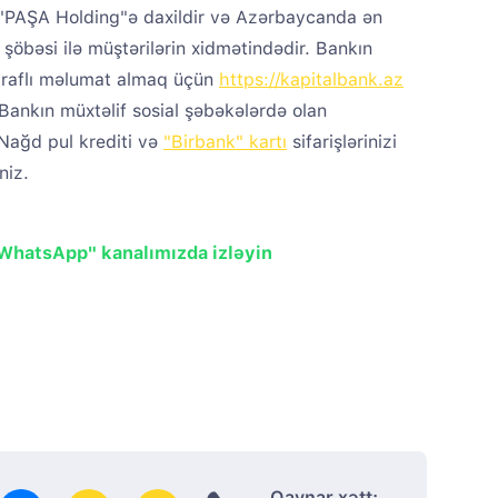
" "PAŞA Holding"ə daxildir və Azərbaycanda ən
53 şöbəsi ilə müştərilərin xidmətindədir. Bankın
traflı məlumat almaq üçün
https://kapitalbank.az
Bankın müxtəlif sosial şəbəkələrdə olan
 Nağd pul krediti və
"Birbank" kartı
sifarişlərinizi
niz.
"WhatsApp" kanalımızda izləyin
Qaynar xətt: