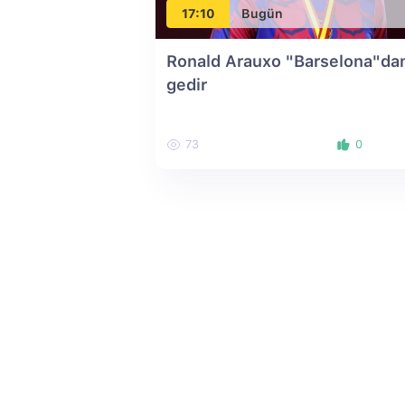
17:10
Bugün
Ronald Arauxo "Barselona"da
gedir
73
0