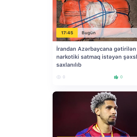
17:45
Bugün
İrandan Azərbaycana gətirilən
narkotiki satmaq istəyən şəxs
saxlanılıb
0
0