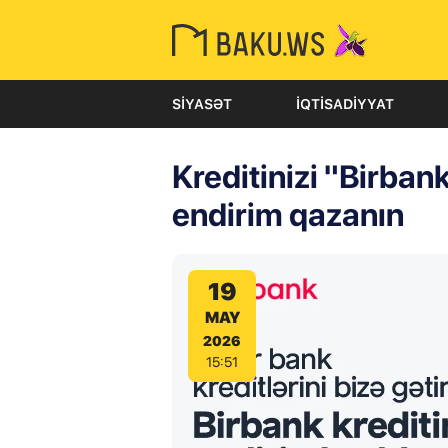
SIYASƏT
İQTISADIYYAT
Kreditinizi "Birban
endirim qazanın
19
MAY
2026
15:51