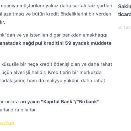
aniya müştərilərə yalnız daha sərfəli faiz şərtləri
Sakin
ni azaltmaq və bütün kredit öhdəliklərini bir yerdən
ticar
ır.
18
nk"dan və ya istənilən digər bankdan əməkhaqqı
natadək nağd pul kreditini 59 ayadək müddətə
 xüsusilə bir neçə kredit ödənişi olan və daha rahat
 üçün əlverişli həlldir. Kreditlərin bir mərkəzdə
 sadələşdirir, həm də maliyyə yükünü daha rahat
ər onlara
ən yaxın "Kapital Bank"/"Birbank"
rləndirə bilərlər.
z/rkpr