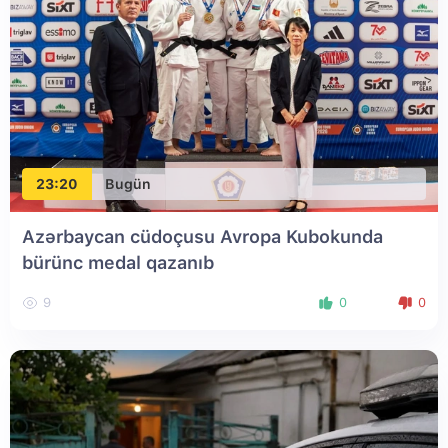
23:20
Bugün
Azərbaycan cüdoçusu Avropa Kubokunda
bürünc medal qazanıb
9
0
0