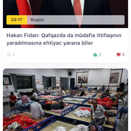
22:17
Bugün
Hakan Fidan: Qafqazda da müdafiə ittifaqının
yaradılmasına ehtiyac yarana bilər
5
2
0