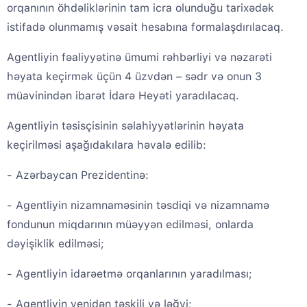
orqanının öhdəliklərinin tam icra olunduğu tarixədək
istifadə olunmamış vəsait hesabına formalaşdırılacaq.
Agentliyin fəaliyyətinə ümumi rəhbərliyi və nəzarəti
həyata keçirmək üçün 4 üzvdən – sədr və onun 3
müavinindən ibarət İdarə Heyəti yaradılacaq.
Agentliyin təsisçisinin səlahiyyətlərinin həyata
keçirilməsi aşağıdakılara həvalə edilib:
- Azərbaycan Prezidentinə:
- Agentliyin nizamnaməsinin təsdiqi və nizamnamə
fondunun miqdarının müəyyən edilməsi, onlarda
dəyişiklik edilməsi;
- Agentliyin idarəetmə orqanlarının yaradılması;
- Agentliyin yenidən təşkili və ləğvi;