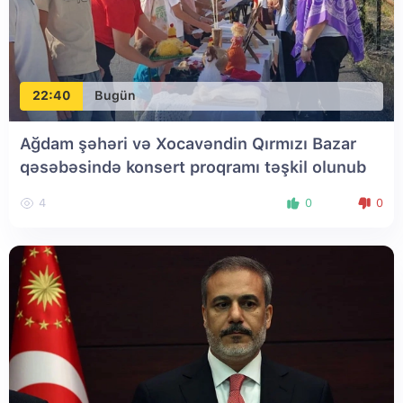
22:40
Bugün
Ağdam şəhəri və Xocavəndin Qırmızı Bazar
qəsəbəsində konsert proqramı təşkil olunub
4
0
0