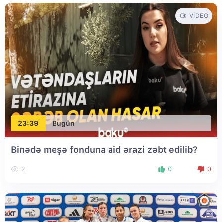
VIDEO
23:39
Bugün
Binədə meşə fonduna aid ərazi zəbt edilib?
2
0
0