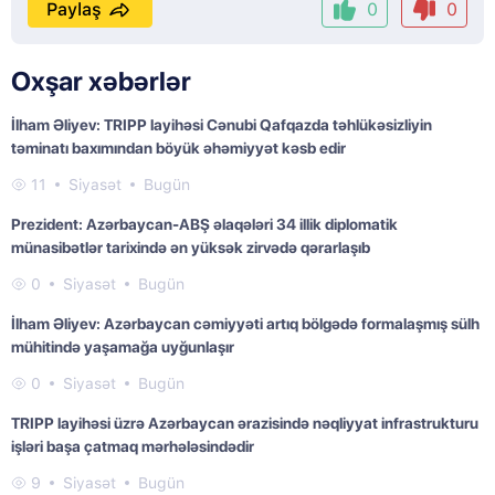
Paylaş
0
0
Oxşar xəbərlər
İlham Əliyev: TRIPP layihəsi Cənubi Qafqazda təhlükəsizliyin
təminatı baxımından böyük əhəmiyyət kəsb edir
11
Siyasət
Bugün
Prezident: Azərbaycan-ABŞ əlaqələri 34 illik diplomatik
münasibətlər tarixində ən yüksək zirvədə qərarlaşıb
0
Siyasət
Bugün
İlham Əliyev: Azərbaycan cəmiyyəti artıq bölgədə formalaşmış sülh
mühitində yaşamağa uyğunlaşır
0
Siyasət
Bugün
TRIPP layihəsi üzrə Azərbaycan ərazisində nəqliyyat infrastrukturu
işləri başa çatmaq mərhələsindədir
9
Siyasət
Bugün