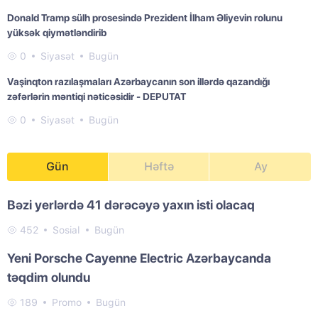
Donald Tramp sülh prosesində Prezident İlham Əliyevin rolunu
yüksək qiymətləndirib
0
Siyasət
Bugün
Vaşinqton razılaşmaları Azərbaycanın son illərdə qazandığı
zəfərlərin məntiqi nəticəsidir - DEPUTAT
0
Siyasət
Bugün
Gün
Həftə
Ay
Bəzi yerlərdə 41 dərəcəyə yaxın isti olacaq
452
Sosial
Bugün
Yeni Porsche Cayenne Electric Azərbaycanda
təqdim olundu
189
Promo
Bugün