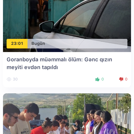
23:01
Bugün
Goranboyda müəmmalı ölüm: Gənc qızın
meyiti evdən tapıldı
30
0
0