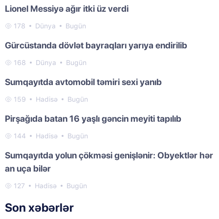
Lionel Messiyə ağır itki üz verdi
178
Dünya
Bugün
Gürcüstanda dövlət bayraqları yarıya endirilib
168
Dünya
Bugün
Sumqayıtda avtomobil təmiri sexi yanıb
159
Hadisə
Bugün
Pirşağıda batan 16 yaşlı gəncin meyiti tapılıb
144
Hadisə
Bugün
Sumqayıtda yolun çökməsi genişlənir: Obyektlər hər
an uça bilər
127
Hadisə
Bugün
Son xəbərlər