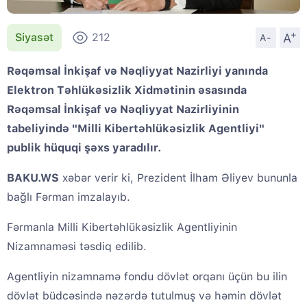
+
A
Siyasət
212
A-
Rəqəmsal İnkişaf və Nəqliyyat Nazirliyi yanında
Elektron Təhlükəsizlik Xidmətinin əsasında
Rəqəmsal İnkişaf və Nəqliyyat Nazirliyinin
tabeliyində "Milli Kibertəhlükəsizlik Agentliyi"
publik hüquqi şəxs yaradılır.
BAKU.WS
xəbər verir ki, Prezident İlham Əliyev bununla
bağlı Fərman imzalayıb.
Fərmanla Milli Kibertəhlükəsizlik Agentliyinin
Nizamnaməsi təsdiq edilib.
Agentliyin nizamnamə fondu dövlət orqanı üçün bu ilin
dövlət büdcəsində nəzərdə tutulmuş və həmin dövlət