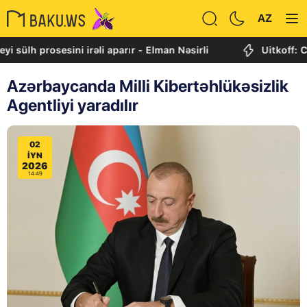
AZ
 prosesini irəli aparır - Elman Nəsirli
Uitkoff: Cənubi 
Azərbaycanda Milli Kibertəhlükəsizlik
Agentliyi yaradılır
02
IYN
2026
14:49