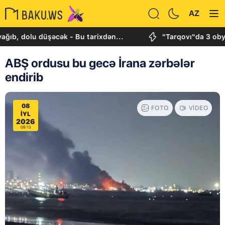
AZ
düşəcək - Bu tarixdən...
"Tarqovı"da 3 obyektdə və e
ABŞ ordusu bu gecə İrana zərbələr
endirib
08
FOTO
VIDEO
IYL
2026
08:13