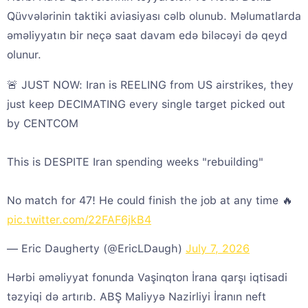
Qüvvələrinin taktiki aviasiyası cəlb olunub. Məlumatlarda
əməliyyatın bir neçə saat davam edə biləcəyi də qeyd
olunur.
🚨 JUST NOW: Iran is REELING from US airstrikes, they
just keep DECIMATING every single target picked out
by CENTCOM
This is DESPITE Iran spending weeks "rebuilding"
No match for 47! He could finish the job at any time 🔥
pic.twitter.com/22FAF6jkB4
— Eric Daugherty (@EricLDaugh)
July 7, 2026
Hərbi əməliyyat fonunda Vaşinqton İrana qarşı iqtisadi
təzyiqi də artırıb. ABŞ Maliyyə Nazirliyi İranın neft