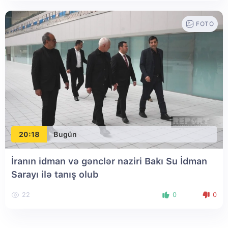
FOTO
20:18
Bugün
İranın idman və gənclər naziri Bakı Su İdman
Sarayı ilə tanış olub
22
0
0