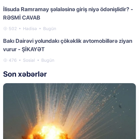
İlisuda Ramramay şəlaləsinə giriş niyə ödənişlidir? -
RƏSMİ CAVAB
502
Hadisə
Bugün
Bakı Dairəvi yolundakı çökəklik avtomobillərə ziyan
vurur - ŞİKAYƏT
476
Sosial
Bugün
Son xəbərlər