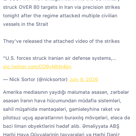
struck OVER 80 targets in Iran via precision strikes
tonight after the regime attacked multiple civilian
vessels in the Strait
They’ve released the attached video of the strikes
“U.S. forces struck Iranian air defense systems,…
pic.twitter.com/CO9yMhN4bn
— Nick Sortor (@nicksortor)
July 8, 2026
Amerika mediasının yaydığı məlumata əsasən, zərbələr
əsasən İranın hava hücumundan müdafiə sistemləri,
sahil müşahidə məntəqələri, gəmiəleyhinə raket və
pilotsuz uçuş aparatlarının buraxılış mövqeləri, eləcə də
bəzi liman obyektlərini hədəf alıb. Əməliyyata ABŞ
Hərbi Hava Qüvvələrinin təyyarələri və Hərbi Dəniz