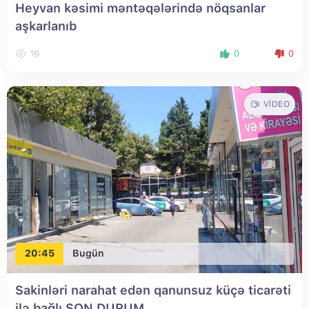
Heyvan kəsimi məntəqələrində nöqsanlar
aşkarlanıb
16
0
0
VIDEO
20:45
Bugün
Sakinləri narahat edən qanunsuz küçə ticarəti
ilə bağlı SON DURUM