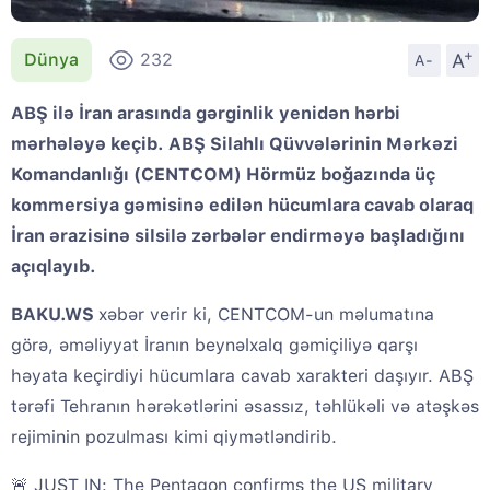
+
A
Dünya
232
A-
ABŞ ilə İran arasında gərginlik yenidən hərbi
mərhələyə keçib. ABŞ Silahlı Qüvvələrinin Mərkəzi
Komandanlığı (CENTCOM) Hörmüz boğazında üç
kommersiya gəmisinə edilən hücumlara cavab olaraq
İran ərazisinə silsilə zərbələr endirməyə başladığını
açıqlayıb.
BAKU.WS
xəbər verir ki, CENTCOM-un məlumatına
görə, əməliyyat İranın beynəlxalq gəmiçiliyə qarşı
həyata keçirdiyi hücumlara cavab xarakteri daşıyır. ABŞ
tərəfi Tehranın hərəkətlərini əsassız, təhlükəli və atəşkəs
rejiminin pozulması kimi qiymətləndirib.
🚨 JUST IN: The Pentagon confirms the US military