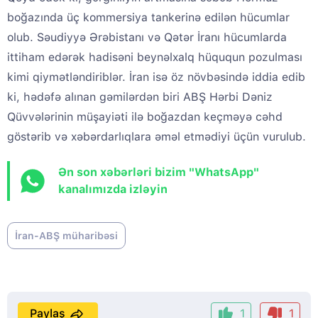
boğazında üç kommersiya tankerinə edilən hücumlar
olub. Səudiyyə Ərəbistanı və Qətər İranı hücumlarda
ittiham edərək hadisəni beynəlxalq hüququn pozulması
kimi qiymətləndiriblər. İran isə öz növbəsində iddia edib
ki, hədəfə alınan gəmilərdən biri ABŞ Hərbi Dəniz
Qüvvələrinin müşayiəti ilə boğazdan keçməyə cəhd
göstərib və xəbərdarlıqlara əməl etmədiyi üçün vurulub.
Ən son xəbərləri bizim "WhatsApp"
kanalımızda izləyin
İran-ABŞ müharibəsi
Paylaş
1
1