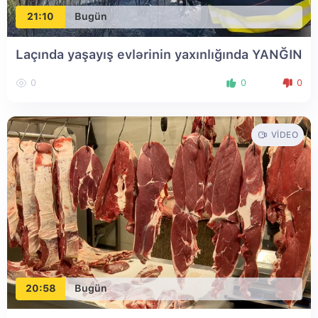
21:10
Bugün
Laçında yaşayış evlərinin yaxınlığında YANĞIN
0
0
0
VIDEO
20:58
Bugün