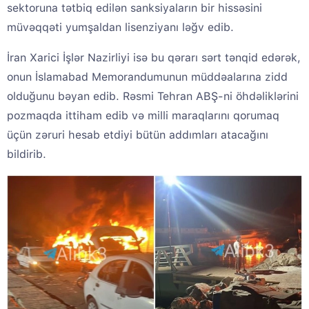
sektoruna tətbiq edilən sanksiyaların bir hissəsini
müvəqqəti yumşaldan lisenziyanı ləğv edib.
İran Xarici İşlər Nazirliyi isə bu qərarı sərt tənqid edərək,
onun İslamabad Memorandumunun müddəalarına zidd
olduğunu bəyan edib. Rəsmi Tehran ABŞ-ni öhdəliklərini
pozmaqda ittiham edib və milli maraqlarını qorumaq
üçün zəruri hesab etdiyi bütün addımları atacağını
bildirib.