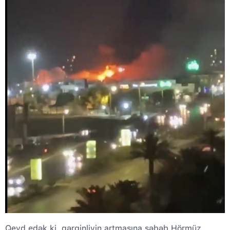
Qeyd edək ki, gərginliyin artmasına səbəb Hörmüz