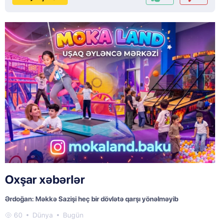
Oxşar xəbərlər
Ərdoğan: Məkkə Sazişi heç bir dövlətə qarşı yönəlməyib
60
Dünya
Bugün