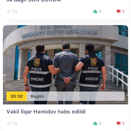
53
0
0
20:32
Bugün
Vəkil İlqar Həmidov həbs edildi
43
0
0