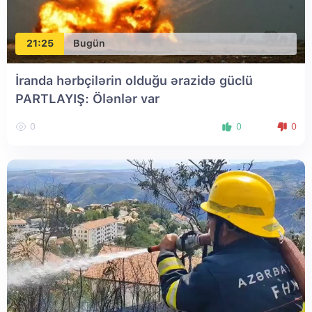
21:25
Bugün
İranda hərbçilərin olduğu ərazidə güclü
PARTLAYIŞ: Ölənlər var
0
0
0