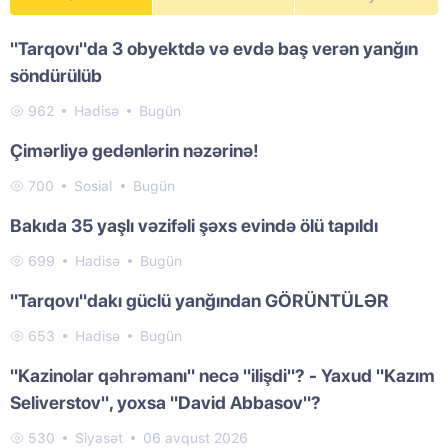
"Tarqovı"da 3 obyektdə və evdə baş verən yanğın
söndürülüb
962
Hadisə
Bugün
Çimərliyə gedənlərin nəzərinə!
700
Sosial
Bugün
Bakıda 35 yaşlı vəzifəli şəxs evində ölü tapıldı
699
Hadisə
Bugün
"Tarqovı"dakı güclü yanğından GÖRÜNTÜLƏR
653
Hadisə
Bugün
"Kazinolar qəhrəmanı" necə "ilişdi"? - Yaxud "Kazım
Seliverstov", yoxsa "David Abbasov"?
530
Siyasət
06 avqust 2026