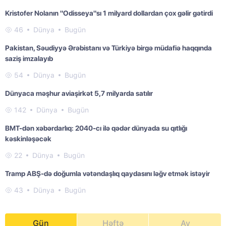
Kristofer Nolanın "Odisseya"sı 1 milyard dollardan çox gəlir gətirdi
46
Dünya
Bugün
Pakistan, Səudiyyə Ərəbistanı və Türkiyə birgə müdafiə haqqında
saziş imzalayıb
54
Dünya
Bugün
Dünyaca məşhur aviaşirkət 5,7 milyarda satılır
142
Dünya
Bugün
BMT-dən xəbərdarlıq: 2040-cı ilə qədər dünyada su qıtlığı
kəskinləşəcək
22
Dünya
Bugün
Tramp ABŞ-də doğumla vətəndaşlıq qaydasını ləğv etmək istəyir
43
Dünya
Bugün
Gün
Həftə
Ay