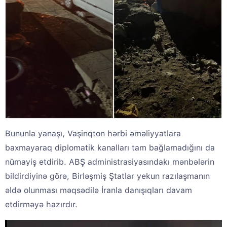
Bununla yanaşı, Vaşinqton hərbi əməliyyatlara
baxmayaraq diplomatik kanalları tam bağlamadığını da
nümayiş etdirib. ABŞ administrasiyasındakı mənbələrin
bildirdiyinə görə, Birləşmiş Ştatlar yekun razılaşmanın
əldə olunması məqsədilə İranla danışıqları davam
etdirməyə hazırdır.