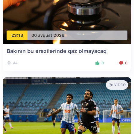
23:13
06 avqust 2026
Bakının bu ərazilərində qaz olmayacaq
44
0
0
VIDEO