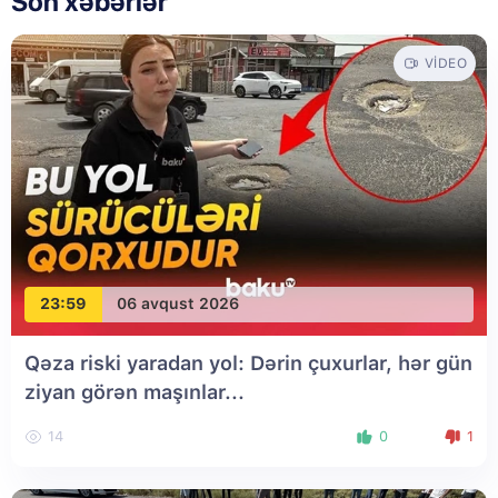
Son xəbərlər
VIDEO
23:59
06 avqust 2026
Qəza riski yaradan yol: Dərin çuxurlar, hər gün
ziyan görən maşınlar...
14
0
1