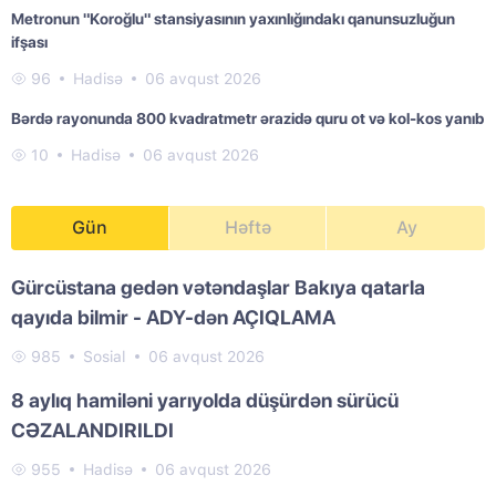
Metronun "Koroğlu" stansiyasının yaxınlığındakı qanunsuzluğun
ifşası
96
Hadisə
06 avqust 2026
Bərdə rayonunda 800 kvadratmetr ərazidə quru ot və kol-kos yanıb
10
Hadisə
06 avqust 2026
Gün
Həftə
Ay
Gürcüstana gedən vətəndaşlar Bakıya qatarla
qayıda bilmir - ADY-dən AÇIQLAMA
985
Sosial
06 avqust 2026
8 aylıq hamiləni yarıyolda düşürdən sürücü
CƏZALANDIRILDI
955
Hadisə
06 avqust 2026