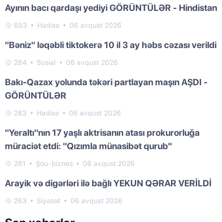
Ayının bacı qardaşı yediyi GÖRÜNTÜLƏR - Hindistan
653
Hadisə
06 avqust 2026
"Bəniz" ləqəbli tiktokerə 10 il 3 ay həbs cəzası verildi
284
Sosial
06 avqust 2026
Bakı-Qazax yolunda təkəri partlayan maşın AŞDI -
GÖRÜNTÜLƏR
283
Hadisə
06 avqust 2026
"Yeraltı"nın 17 yaşlı aktrisanın atası prokurorluğa
müraciət etdi: "Qızımla münasibət qurub"
281
Şou-biznes
06 avqust 2026
Arayik və digərləri ilə bağlı YEKUN QƏRAR VERİLDİ
263
Siyasət
06 avqust 2026