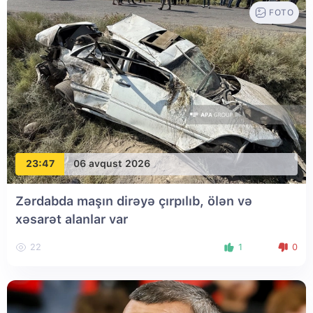
FOTO
23:47
06 avqust 2026
Zərdabda maşın dirəyə çırpılıb, ölən və
xəsarət alanlar var
22
1
0