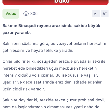
+
A
Video
305
A-
Bakının Binəqədi rayonu ərazisində səkidə böyük
çuxur yaranıb.
Sakinlərin sözlərinə görə, bu vəziyyət onların hərəkətini
çətinləşdirir və həyati təhlükə yaradır.
Onlar bildirirlər ki, sözügedən ərazidə piyadalar səki ilə
hərəkət edə bilmədikləri üçün məcburən hərəkətin
intensiv olduğu yola çıxırlar. Bu isə xüsusilə yaşlılar,
uşaqlar və gecə saatlarında ərazidən istifadə edənlər
üçün ciddi risk yaradır.
Sakinlər deyirlər ki, ərazidə təkcə çuxur problemi deyil,
həm də işıqlandırmanın olmaması vəziyyəti daha da