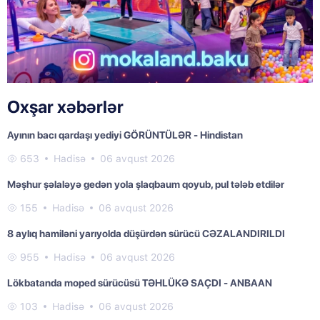
Oxşar xəbərlər
Ayının bacı qardaşı yediyi GÖRÜNTÜLƏR - Hindistan
653
Hadisə
06 avqust 2026
Məşhur şəlaləyə gedən yola şlaqbaum qoyub, pul tələb etdilər
155
Hadisə
06 avqust 2026
8 aylıq hamiləni yarıyolda düşürdən sürücü CƏZALANDIRILDI
955
Hadisə
06 avqust 2026
Lökbatanda moped sürücüsü TƏHLÜKƏ SAÇDI - ANBAAN
103
Hadisə
06 avqust 2026