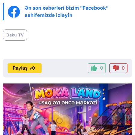
Ən son xəbərləri bizim "Facebook"
səhifəmizdə izləyin
Baku TV
Paylaş
0
0