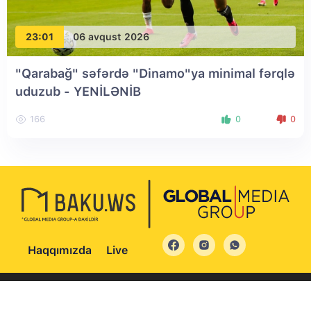
23:01
06 avqust 2026
"Qarabağ" səfərdə "Dinamo"ya minimal fərqlə
uduzub
- YENİLƏNİB
166
0
0
Haqqımızda
Live
© 2004 - 2026 Bütün hüquqlar qorunur