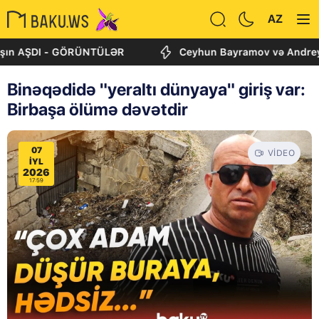
AZ
ŞDI - GÖRÜNTÜLƏR
Ceyhun Bayramov və Andrey Sibiqa K
Binəqədidə "yeraltı dünyaya" giriş var:
Birbaşa ölümə dəvətdir
07
VIDEO
IYL
2026
17:59