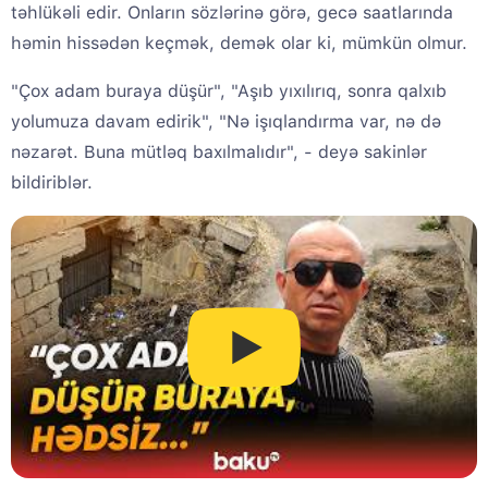
təhlükəli edir. Onların sözlərinə görə, gecə saatlarında
həmin hissədən keçmək, demək olar ki, mümkün olmur.
"Çox adam buraya düşür", "Aşıb yıxılırıq, sonra qalxıb
yolumuza davam edirik", "Nə işıqlandırma var, nə də
nəzarət. Buna mütləq baxılmalıdır", - deyə sakinlər
bildiriblər.