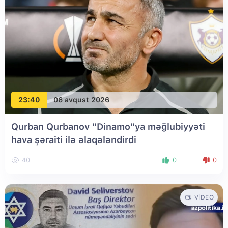
23:40
06 avqust 2026
Qurban Qurbanov "Dinamo"ya məğlubiyyəti
hava şəraiti ilə əlaqələndirdi
40
0
0
VIDEO