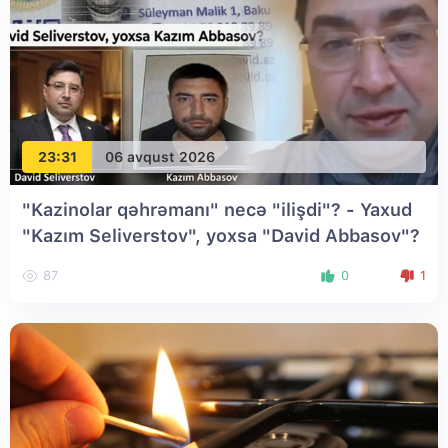
23:31
06 avqust 2026
"Kazinolar qəhrəmanı" necə "ilişdi"? - Yaxud
"Kazım Seliverstov", yoxsa "David Abbasov"?
87
0
1