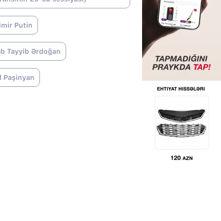
imir Putin
b Tayyib Ərdoğan
l Paşinyan