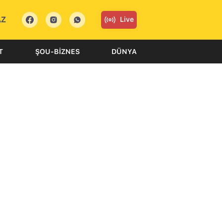
AZ
Live
T
ŞOU-BIZNES
DÜNYA