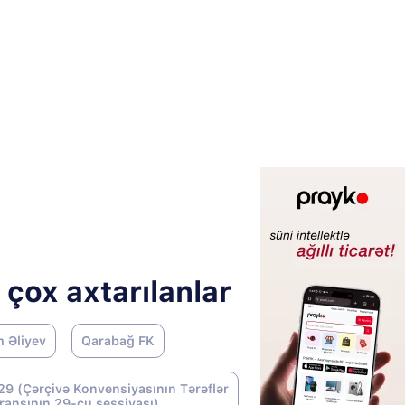
 çox axtarılanlar
m Əliyev
Qarabağ FK
9 (Çərçivə Konvensiyasının Tərəflər
ransının 29-cu sessiyası)