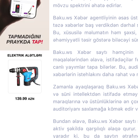
mövzu spektrini əhatə edirlər.
Baku.ws Xəbər agentliyinin əsas üstü
təzə xəbərlər baş verdikdən dərhal s
Bu, xüsusilə məlumatın həm şəxsi
əhəmiyyətli təsir göstərə biləcəyi s
Baku.ws Xəbər saytı həmçinin m
məqalələrindən əlavə, istifadəçilər f
canlı yayımlar tapa bilərlər. Bu, aud
xəbərlərin istehlakını daha rahat və
Zamanla ayaqlaşaraq Baku.ws Xəbər 
və süni intellektdən istifadə etməy
maraqlarına və üstünlüklərinə ən ç
auditoriyanı saxlamağa kömək edir və
Bundan əlavə, Baku.ws Xəbər saytı so
aktiv şəkildə qarşılıqlı əlaqə quru
yaradır ki, bu da saytın ətrafı