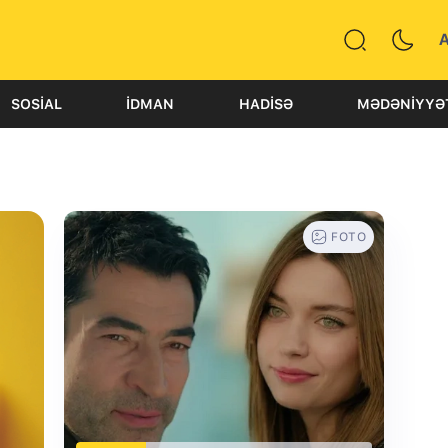
SOSIAL
İDMAN
HADISƏ
MƏDƏNIYYƏ
FOTO