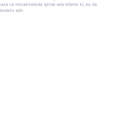
 yaza və müzakirələrdə iştirak edə bilərlər ki, bu da
teraktiv edir.
Haqqımızda
Sosial media: