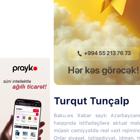
Turqut Tunçalp
Baku.ws Xəbər saytı Azərbaycan
haqqında istifadəçilərə aktual mə
müasir cəmiyyətdə real vaxt rejimin
Onlar siyasət, iqtisadiyyat, idman,