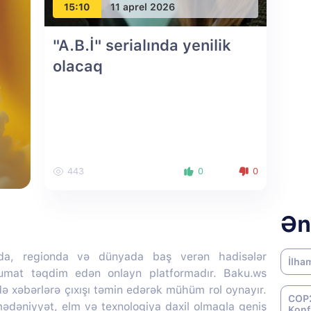
15:10
11 aprel 2026
"A.B.İ" serialında yenilik
olacaq
443
0
0
Ən
da, regionda və dünyada baş verən hadisələr
İlha
lumat təqdim edən onlayn platformadır. Baku.ws
də xəbərlərə çıxışı təmin edərək mühüm rol oynayır.
COP2
 mədəniyyət, elm və texnologiya daxil olmaqla geniş
Konf