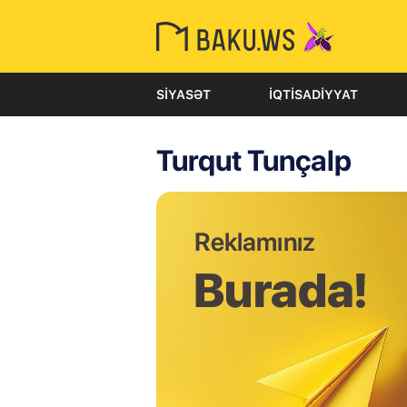
SIYASƏT
İQTISADIYYAT
Turqut Tunçalp