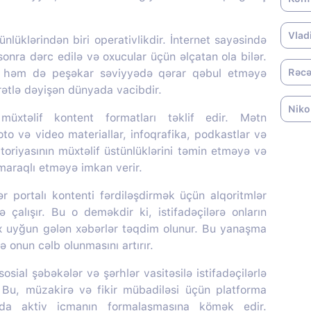
Vlad
nlüklərindən biri operativlikdir. İnternet sayəsində
onra dərc edilə və oxucular üçün əlçatan ola bilər.
, həm də peşəkar səviyyədə qərar qəbul etməyə
Rəcə
ürətlə dəyişən dünyada vacibdir.
Niko
üxtəlif kontent formatları təklif edir. Mətn
oto və video materiallar, infoqrafika, podkastlar və
itoriyasının müxtəlif üstünlüklərini təmin etməyə və
 maraqlı etməyə imkan verir.
portalı kontenti fərdiləşdirmək üçün alqoritmlər
ə çalışır. Bu o deməkdir ki, istifadəçilərə onların
ox uyğun gələn xəbərlər təqdim olunur. Bu yanaşma
 onun cəlb olunmasını artırır.
sial şəbəkələr və şərhlər vasitəsilə istifadəçilərlə
r. Bu, müzakirə və fikir mübadiləsi üçün platforma
nda aktiv icmanın formalaşmasına kömək edir.