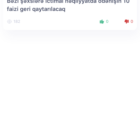
Bəzi şəxslərə ictimai nəqliyyatda ödənişin 10
faizi geri qaytarılacaq
182
0
0