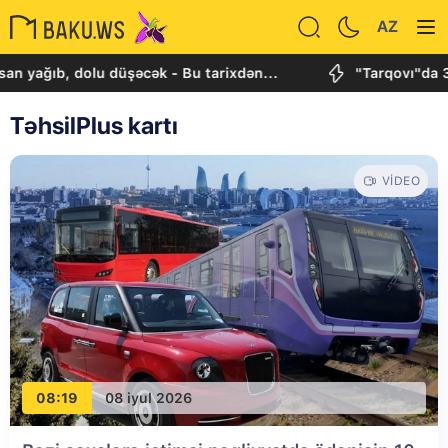
AZ
n yağıb, dolu düşəcək - Bu tarixdən...
"Tarqovı"da 3
TəhsilPlus kartı
VIDEO
08:19
08 iyul 2026