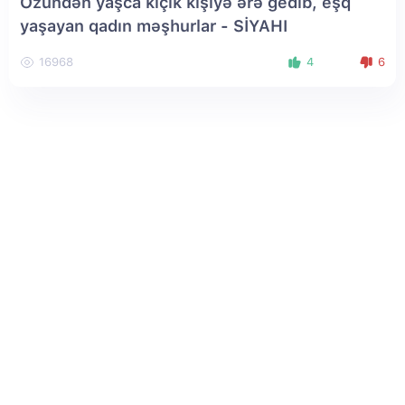
Özündən yaşca kiçik kişiyə ərə gedib, eşq
yaşayan qadın məşhurlar - SİYAHI
16968
4
6