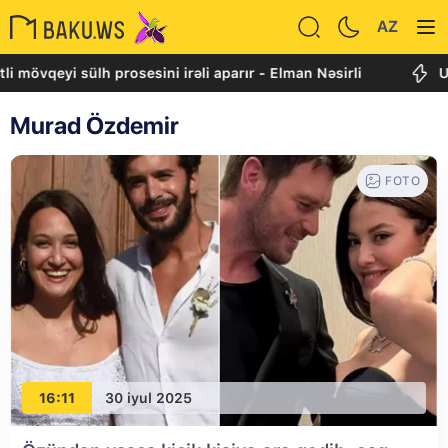
AZ
i mövqeyi sülh prosesini irəli aparır - Elman Nəsirli
Ui
Murad Özdemir
FOTO
16:11
30 iyul 2025