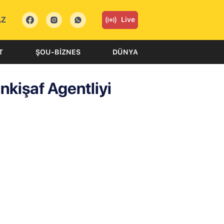
AZ
Live
T
ŞOU-BIZNES
DÜNYA
İnkişaf Agentliyi