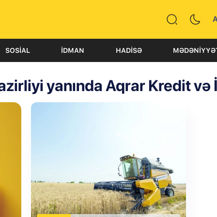
SOSIAL
İDMAN
HADISƏ
MƏDƏNIYYƏ
zirliyi yanında Aqrar Kredit və 