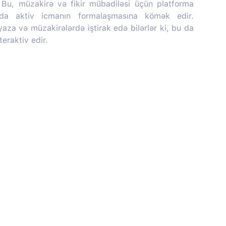
r. Bu, müzakirə və fikir mübadiləsi üçün platforma
nda aktiv icmanın formalaşmasına kömək edir.
 yaza və müzakirələrdə iştirak edə bilərlər ki, bu da
teraktiv edir.