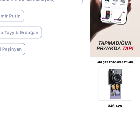
imir Putin
b Tayyib Ərdoğan
l Paşinyan