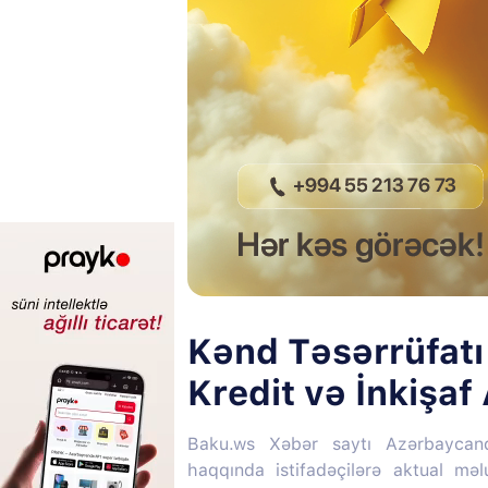
Kənd Təsərrüfatı 
Kredit və İnkişaf 
Baku.ws Xəbər saytı Azərbaycan
haqqında istifadəçilərə aktual mə