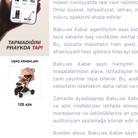
müasir cəmiyyətdə real vaxt rejimin
Onlar siyasət, iqtisadiyyat, idman,
mövzu spektrini əhatə edirlər.
Baku.ws Xəbər agentliyinin əsas üstü
təzə xəbərlər baş verdikdən dərhal s
Bu, xüsusilə məlumatın həm şəxsi
əhəmiyyətli təsir göstərə biləcəyi s
Baku.ws Xəbər saytı həmçinin m
məqalələrindən əlavə, istifadəçilər f
canlı yayımlar tapa bilərlər. Bu, aud
xəbərlərin istehlakını daha rahat və
Zamanla ayaqlaşaraq Baku.ws Xəbər 
və süni intellektdən istifadə etməy
maraqlarına və üstünlüklərinə ən ç
auditoriyanı saxlamağa kömək edir və
Bundan əlavə, Baku.ws Xəbər saytı so