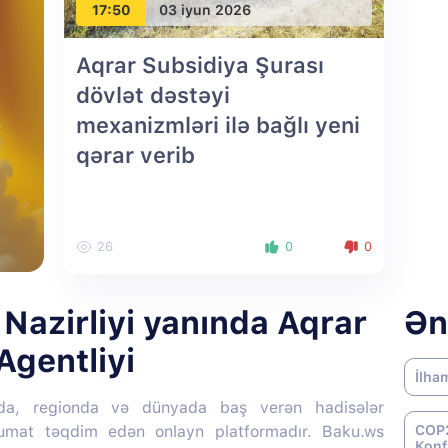
17:50
03 iyun 2026
Aqrar Subsidiya Şurası
dövlət dəstəyi
mexanizmləri ilə bağlı yeni
qərar verib
26
0
0
Nazirliyi yanında Aqrar
Ən
Agentliyi
İlha
da, regionda və dünyada baş verən hadisələr
lumat təqdim edən onlayn platformadır. Baku.ws
COP2
Konf