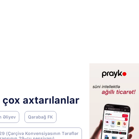
 çox axtarılanlar
m Əliyev
Qarabağ FK
9 (Çərçivə Konvensiyasının Tərəflər
ransının 29-cu sessiyası)