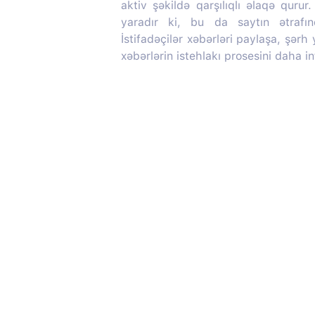
aktiv şəkildə qarşılıqlı əlaqə quru
yaradır ki, bu da saytın ətrafı
İstifadəçilər xəbərləri paylaşa, şərh
xəbərlərin istehlakı prosesini daha in