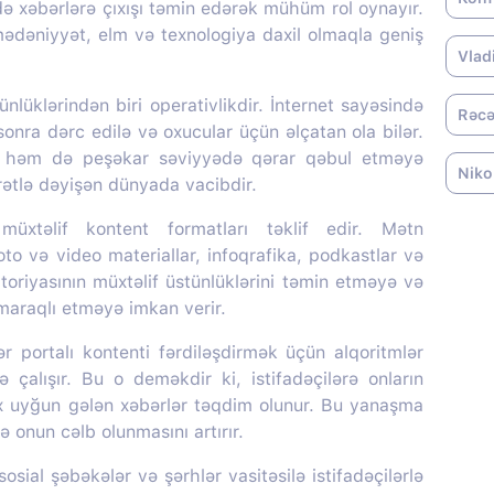
də xəbərlərə çıxışı təmin edərək mühüm rol oynayır.
 mədəniyyət, elm və texnologiya daxil olmaqla geniş
Vlad
nlüklərindən biri operativlikdir. İnternet sayəsində
Rəcə
onra dərc edilə və oxucular üçün əlçatan ola bilər.
, həm də peşəkar səviyyədə qərar qəbul etməyə
Niko
ürətlə dəyişən dünyada vacibdir.
üxtəlif kontent formatları təklif edir. Mətn
oto və video materiallar, infoqrafika, podkastlar və
itoriyasının müxtəlif üstünlüklərini təmin etməyə və
 maraqlı etməyə imkan verir.
portalı kontenti fərdiləşdirmək üçün alqoritmlər
ə çalışır. Bu o deməkdir ki, istifadəçilərə onların
ox uyğun gələn xəbərlər təqdim olunur. Bu yanaşma
 onun cəlb olunmasını artırır.
sial şəbəkələr və şərhlər vasitəsilə istifadəçilərlə