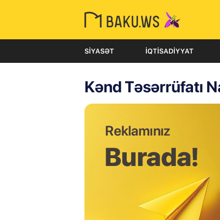
SIYASƏT
İQTISADIYYAT
Kənd Təsərrüfatı Na