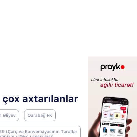
 çox axtarılanlar
m Əliyev
Qarabağ FK
9 (Çərçivə Konvensiyasının Tərəflər
ransının 29-cu sessiyası)