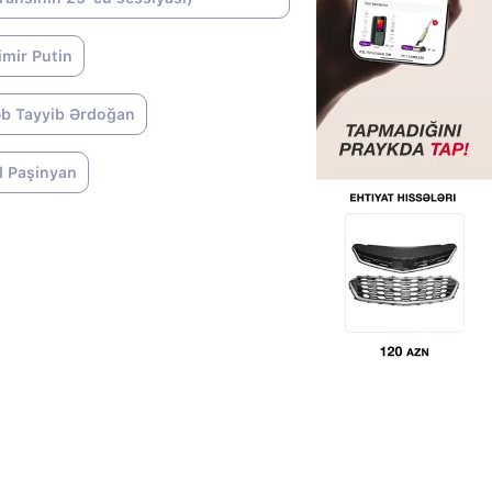
imir Putin
b Tayyib Ərdoğan
l Paşinyan