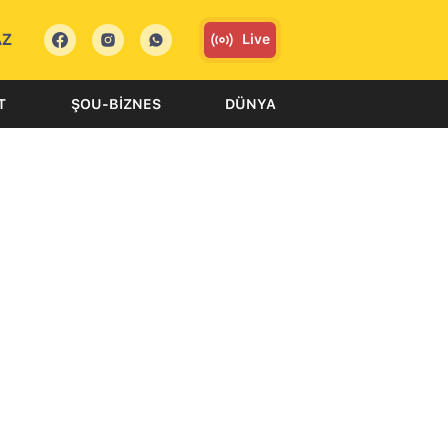
AZ
Live
T
ŞOU-BIZNES
DÜNYA