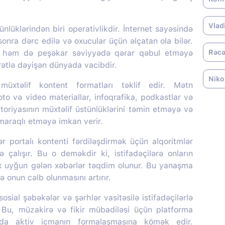
Vlad
nlüklərindən biri operativlikdir. İnternet sayəsində
onra dərc edilə və oxucular üçün əlçatan ola bilər.
, həm də peşəkar səviyyədə qərar qəbul etməyə
Rəcə
ürətlə dəyişən dünyada vacibdir.
Niko
üxtəlif kontent formatları təklif edir. Mətn
oto və video materiallar, infoqrafika, podkastlar və
itoriyasının müxtəlif üstünlüklərini təmin etməyə və
 maraqlı etməyə imkan verir.
portalı kontenti fərdiləşdirmək üçün alqoritmlər
ə çalışır. Bu o deməkdir ki, istifadəçilərə onların
ox uyğun gələn xəbərlər təqdim olunur. Bu yanaşma
 onun cəlb olunmasını artırır.
sial şəbəkələr və şərhlər vasitəsilə istifadəçilərlə
r. Bu, müzakirə və fikir mübadiləsi üçün platforma
nda aktiv icmanın formalaşmasına kömək edir.