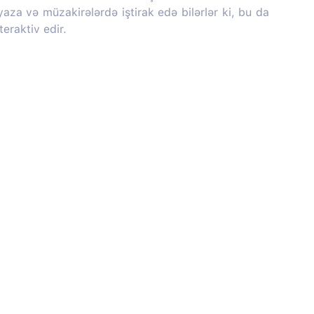
 yaza və müzakirələrdə iştirak edə bilərlər ki, bu da
teraktiv edir.
Haqqımızda
Sosial media: