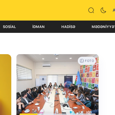
SOSIAL
İDMAN
HADISƏ
MƏDƏNIYYƏ
FOTO