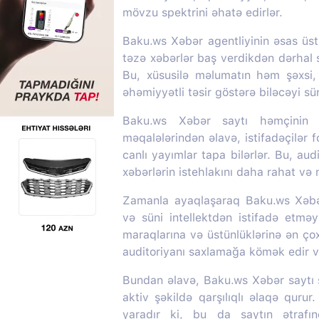
mövzu spektrini əhatə edirlər.
Baku.ws Xəbər agentliyinin əsas üstü
təzə xəbərlər baş verdikdən dərhal s
Bu, xüsusilə məlumatın həm şəxsi
əhəmiyyətli təsir göstərə biləcəyi s
Baku.ws Xəbər saytı həmçinin m
məqalələrindən əlavə, istifadəçilər f
canlı yayımlar tapa bilərlər. Bu, aud
xəbərlərin istehlakını daha rahat və
Zamanla ayaqlaşaraq Baku.ws Xəbər 
və süni intellektdən istifadə etməy
maraqlarına və üstünlüklərinə ən ç
auditoriyanı saxlamağa kömək edir və
Bundan əlavə, Baku.ws Xəbər saytı so
aktiv şəkildə qarşılıqlı əlaqə quru
yaradır ki, bu da saytın ətrafı