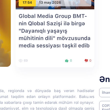
17:54
13 may 2026
Global Media Group BMT-
nin Qlobal Sazişi ilə birgə
"Dayanıqlı yaşayış
mühitinin dili" mövzusunda
media sessiyası təşkil edib
69
0
0
Ən
da, regionda və dünyada baş verən hadisələr
İlha
lumat təqdim edən onlayn platformadır. Baku.ws
də xəbərlərə çıxışı təmin edərək mühüm rol oynayır.
COP2
 mədəniyyət, elm və texnologiya daxil olmaqla geniş
Konf