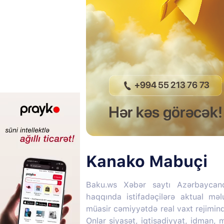
Kanako Mabuçi
Baku.ws Xəbər saytı Azərbaycan
haqqında istifadəçilərə aktual mə
müasir cəmiyyətdə real vaxt rejimin
Onlar siyasət, iqtisadiyyat, idman,