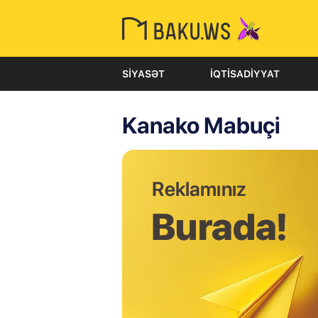
SIYASƏT
İQTISADIYYAT
Kanako Mabuçi