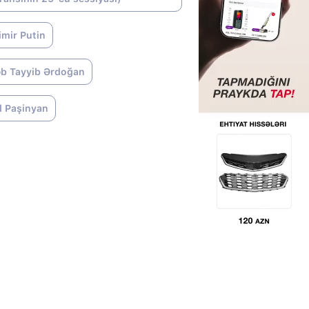
imir Putin
b Tayyib Ərdoğan
l Paşinyan