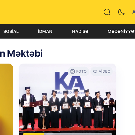
SOSIAL
İDMAN
HADISƏ
MƏDƏNIYYƏ
n Məktəbi
FOTO
VIDEO