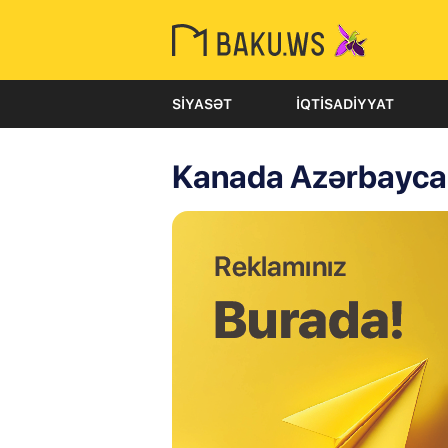
SIYASƏT
İQTISADIYYAT
Kanada Azərbayca