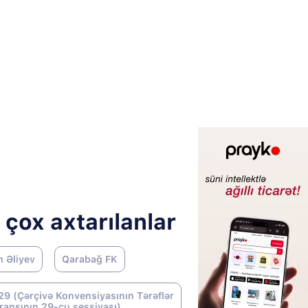
 çox axtarılanlar
m Əliyev
Qarabağ FK
9 (Çərçivə Konvensiyasının Tərəflər
ransının 29-cu sessiyası)