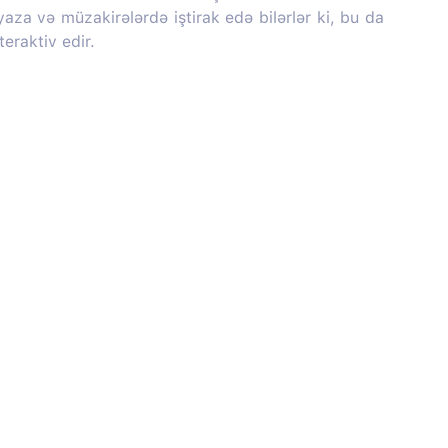
 yaza və müzakirələrdə iştirak edə bilərlər ki, bu da
teraktiv edir.
Haqqımızda
Sosial media: