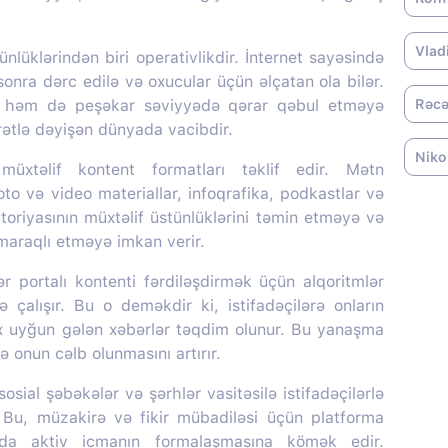
Vlad
nlüklərindən biri operativlikdir. İnternet sayəsində
onra dərc edilə və oxucular üçün əlçatan ola bilər.
, həm də peşəkar səviyyədə qərar qəbul etməyə
Rəcə
ürətlə dəyişən dünyada vacibdir.
Niko
üxtəlif kontent formatları təklif edir. Mətn
oto və video materiallar, infoqrafika, podkastlar və
itoriyasının müxtəlif üstünlüklərini təmin etməyə və
 maraqlı etməyə imkan verir.
portalı kontenti fərdiləşdirmək üçün alqoritmlər
ə çalışır. Bu o deməkdir ki, istifadəçilərə onların
ox uyğun gələn xəbərlər təqdim olunur. Bu yanaşma
 onun cəlb olunmasını artırır.
sial şəbəkələr və şərhlər vasitəsilə istifadəçilərlə
r. Bu, müzakirə və fikir mübadiləsi üçün platforma
nda aktiv icmanın formalaşmasına kömək edir.