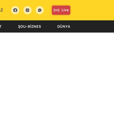
AZ
Live
T
ŞOU-BIZNES
DÜNYA