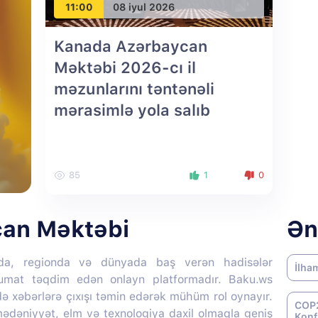
11:00
08 iyul 2026
Kanada Azərbaycan
Məktəbi 2026-cı il
məzunlarını təntənəli
mərasimlə yola salıb
85
1
0
an Məktəbi
Ən
da, regionda və dünyada baş verən hadisələr
İlha
lumat təqdim edən onlayn platformadır. Baku.ws
də xəbərlərə çıxışı təmin edərək mühüm rol oynayır.
COP2
 mədəniyyət, elm və texnologiya daxil olmaqla geniş
Konf