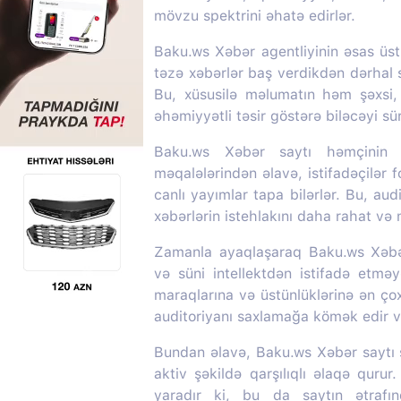
mövzu spektrini əhatə edirlər.
Baku.ws Xəbər agentliyinin əsas üstü
təzə xəbərlər baş verdikdən dərhal s
Bu, xüsusilə məlumatın həm şəxsi
əhəmiyyətli təsir göstərə biləcəyi s
Baku.ws Xəbər saytı həmçinin m
məqalələrindən əlavə, istifadəçilər f
canlı yayımlar tapa bilərlər. Bu, aud
xəbərlərin istehlakını daha rahat və
Zamanla ayaqlaşaraq Baku.ws Xəbər 
və süni intellektdən istifadə etməy
maraqlarına və üstünlüklərinə ən ç
auditoriyanı saxlamağa kömək edir və
Bundan əlavə, Baku.ws Xəbər saytı so
aktiv şəkildə qarşılıqlı əlaqə quru
yaradır ki, bu da saytın ətrafı