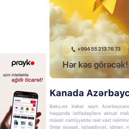
Kanada Azərbayc
Baku.ws Xəbər saytı Azərbaycan
haqqında istifadəçilərə aktual mə
müasir cəmiyyətdə real vaxt rejimin
Onlar siyasət, iqtisadiyyat, idman,