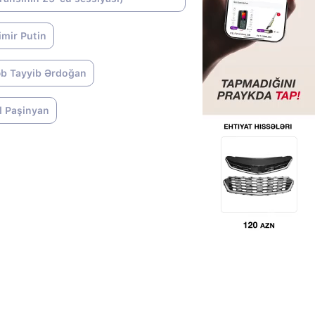
imir Putin
b Tayyib Ərdoğan
l Paşinyan