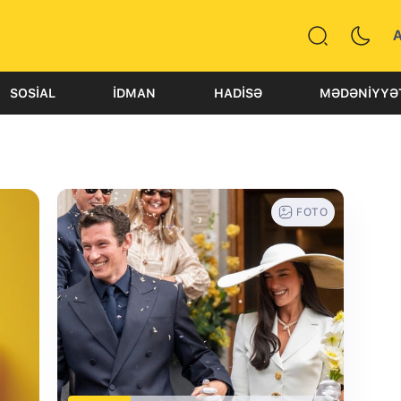
SOSIAL
İDMAN
HADISƏ
MƏDƏNIYYƏ
FOTO