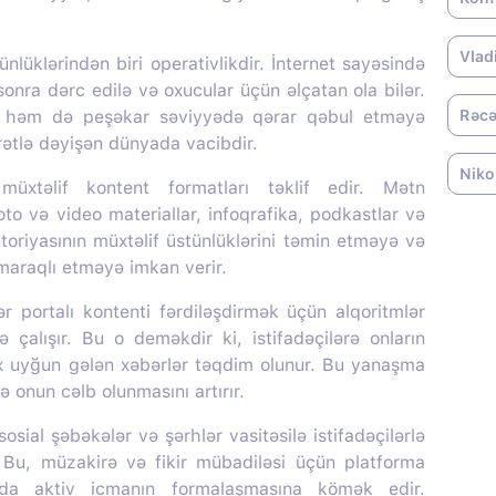
Vlad
nlüklərindən biri operativlikdir. İnternet sayəsində
onra dərc edilə və oxucular üçün əlçatan ola bilər.
, həm də peşəkar səviyyədə qərar qəbul etməyə
Rəcə
ürətlə dəyişən dünyada vacibdir.
Niko
üxtəlif kontent formatları təklif edir. Mətn
oto və video materiallar, infoqrafika, podkastlar və
itoriyasının müxtəlif üstünlüklərini təmin etməyə və
 maraqlı etməyə imkan verir.
portalı kontenti fərdiləşdirmək üçün alqoritmlər
ə çalışır. Bu o deməkdir ki, istifadəçilərə onların
ox uyğun gələn xəbərlər təqdim olunur. Bu yanaşma
 onun cəlb olunmasını artırır.
sial şəbəkələr və şərhlər vasitəsilə istifadəçilərlə
r. Bu, müzakirə və fikir mübadiləsi üçün platforma
nda aktiv icmanın formalaşmasına kömək edir.