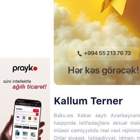
Kallum Terner
Baku.ws Xəbər saytı Azərbaycan
haqqında istifadəçilərə aktual mə
müasir cəmiyyətdə real vaxt rejimin
Onlar siyasət, iqtisadiyyat, idman,