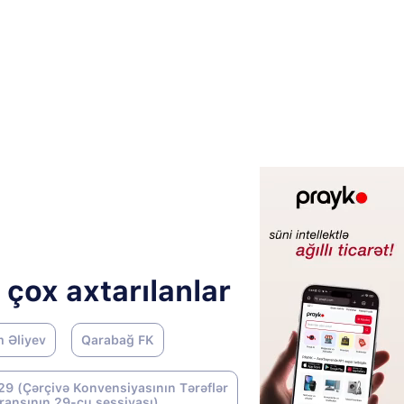
 çox axtarılanlar
m Əliyev
Qarabağ FK
9 (Çərçivə Konvensiyasının Tərəflər
ransının 29-cu sessiyası)