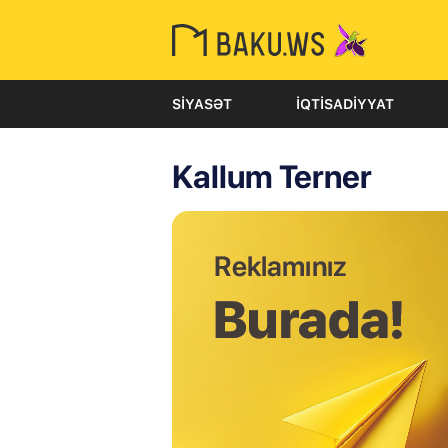
SIYASƏT
İQTISADIYYAT
Kallum Terner