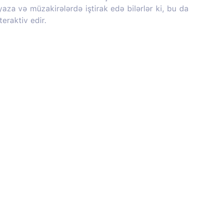
 yaza və müzakirələrdə iştirak edə bilərlər ki, bu da
teraktiv edir.
Haqqımızda
Sosial media: