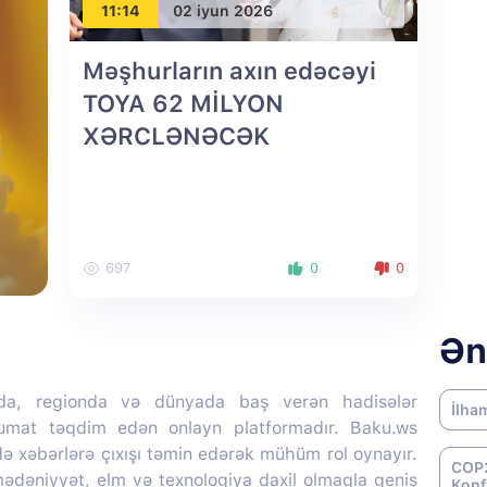
11:14
02 iyun 2026
Məşhurların axın edəcəyi
TOYA 62 MİLYON
XƏRCLƏNƏCƏK
697
0
0
Ən
da, regionda və dünyada baş verən hadisələr
İlha
lumat təqdim edən onlayn platformadır. Baku.ws
də xəbərlərə çıxışı təmin edərək mühüm rol oynayır.
COP2
 mədəniyyət, elm və texnologiya daxil olmaqla geniş
Konf