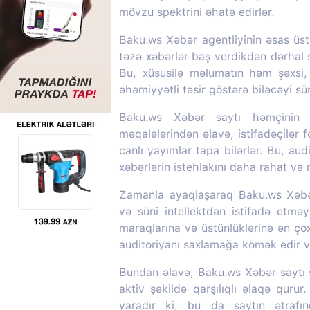
mövzu spektrini əhatə edirlər.
Baku.ws Xəbər agentliyinin əsas üstü
təzə xəbərlər baş verdikdən dərhal s
Bu, xüsusilə məlumatın həm şəxsi
əhəmiyyətli təsir göstərə biləcəyi s
Baku.ws Xəbər saytı həmçinin m
məqalələrindən əlavə, istifadəçilər f
canlı yayımlar tapa bilərlər. Bu, aud
xəbərlərin istehlakını daha rahat və
Zamanla ayaqlaşaraq Baku.ws Xəbər 
və süni intellektdən istifadə etməy
maraqlarına və üstünlüklərinə ən ç
auditoriyanı saxlamağa kömək edir və
Bundan əlavə, Baku.ws Xəbər saytı so
aktiv şəkildə qarşılıqlı əlaqə quru
yaradır ki, bu da saytın ətrafı