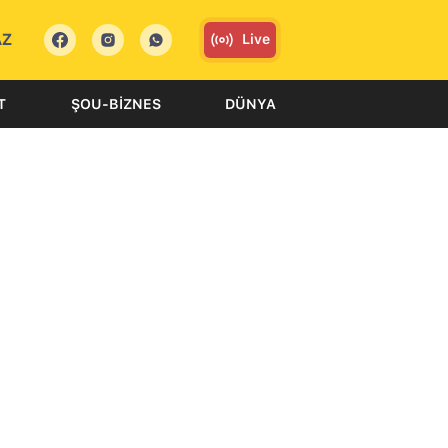
AZ
Live
T
ŞOU-BIZNES
DÜNYA