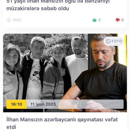
51 yaşlı İlhan Mansızın oğlu ilə bənzərliyi
müzakirələrə səbəb oldu
1662
3
0
FOTO
16:10
11 iyun 2025
İlhan Mansızın azərbaycanlı qayınatası vəfat
etdi