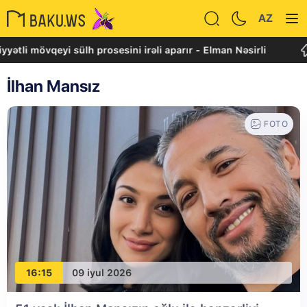
AZ
yətli mövqeyi sülh prosesini irəli aparır - Elman Nəsirli
İlhan Mansız
FOTO
16:15
09 iyul 2026