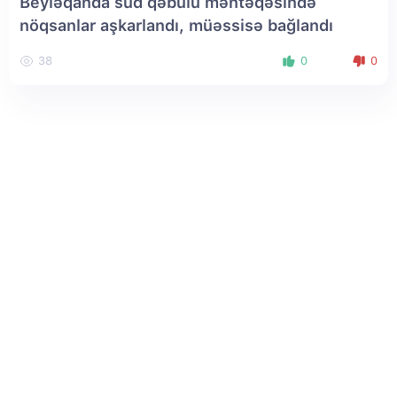
Beyləqanda süd qəbulu məntəqəsində
nöqsanlar aşkarlandı, müəssisə bağlandı
38
0
0