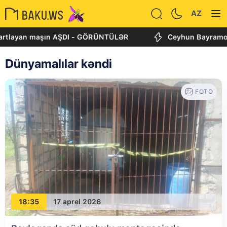
AZ
partlayan maşın AŞDI - GÖRÜNTÜLƏR
Ceyhun Bayramov v
Dünyamalılar kəndi
FOTO
18:35
17 aprel 2026