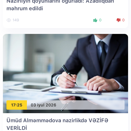
Nazirliyin qoyunlarını oğurladı: Azadlıqdan
məhrum edildi
149
0
0
17:25
03 iyul 2026
Ümüd Alməmmədova nazirlikdə VƏZİFƏ
VERİLDİ