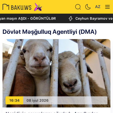
AZ
ayan maşın AŞDI - GÖRÜNTÜLƏR
Ceyhun Bayramov və And
Dövlət Məşğulluq Agentliyi (DMA)
16:34
08 iyul 2026