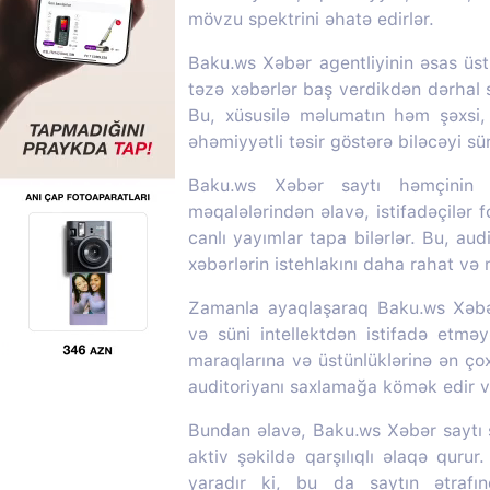
mövzu spektrini əhatə edirlər.
Baku.ws Xəbər agentliyinin əsas üstü
təzə xəbərlər baş verdikdən dərhal s
Bu, xüsusilə məlumatın həm şəxsi
əhəmiyyətli təsir göstərə biləcəyi s
Baku.ws Xəbər saytı həmçinin m
məqalələrindən əlavə, istifadəçilər f
canlı yayımlar tapa bilərlər. Bu, aud
xəbərlərin istehlakını daha rahat və
Zamanla ayaqlaşaraq Baku.ws Xəbər 
və süni intellektdən istifadə etməy
maraqlarına və üstünlüklərinə ən ç
auditoriyanı saxlamağa kömək edir və
Bundan əlavə, Baku.ws Xəbər saytı so
aktiv şəkildə qarşılıqlı əlaqə quru
yaradır ki, bu da saytın ətrafı