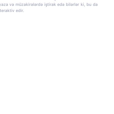
 yaza və müzakirələrdə iştirak edə bilərlər ki, bu da
teraktiv edir.
Haqqımızda
Sosial media: