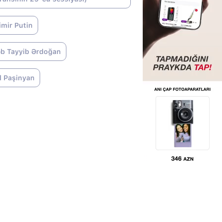
imir Putin
b Tayyib Ərdoğan
l Paşinyan