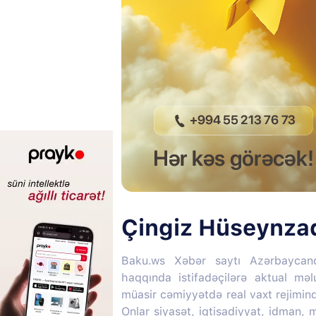
Çingiz Hüseynza
Baku.ws Xəbər saytı Azərbaycan
haqqında istifadəçilərə aktual mə
müasir cəmiyyətdə real vaxt rejimin
Onlar siyasət, iqtisadiyyat, idman,