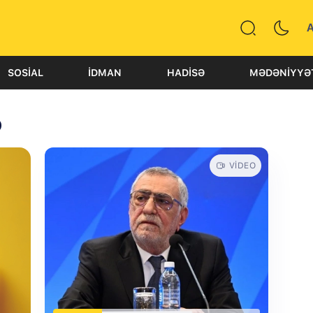
SOSIAL
İDMAN
HADISƏ
MƏDƏNIYYƏ
ə
VIDEO