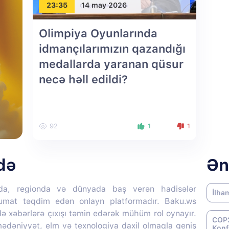
23:35
14 may 2026
Olimpiya Oyunlarında
idmançılarımızın qazandığı
medallarda yaranan qüsur
necə həll edildi?
92
1
1
də
Ən
da, regionda və dünyada baş verən hadisələr
İlha
lumat təqdim edən onlayn platformadır. Baku.ws
də xəbərlərə çıxışı təmin edərək mühüm rol oynayır.
COP2
 mədəniyyət, elm və texnologiya daxil olmaqla geniş
Konf