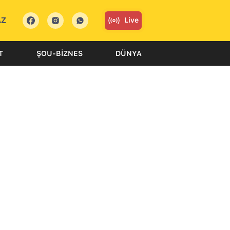
AZ
Live
T
ŞOU-BIZNES
DÜNYA