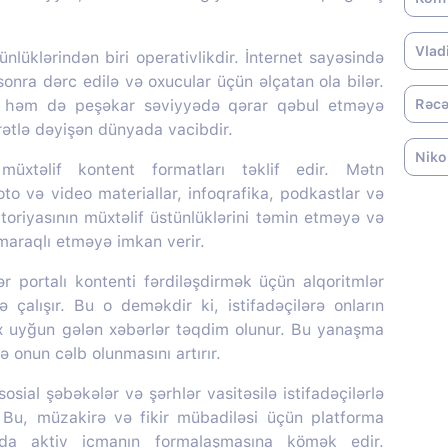
Vlad
nlüklərindən biri operativlikdir. İnternet sayəsində
onra dərc edilə və oxucular üçün əlçatan ola bilər.
, həm də peşəkar səviyyədə qərar qəbul etməyə
Rəcə
ürətlə dəyişən dünyada vacibdir.
Niko
üxtəlif kontent formatları təklif edir. Mətn
oto və video materiallar, infoqrafika, podkastlar və
itoriyasının müxtəlif üstünlüklərini təmin etməyə və
 maraqlı etməyə imkan verir.
portalı kontenti fərdiləşdirmək üçün alqoritmlər
ə çalışır. Bu o deməkdir ki, istifadəçilərə onların
ox uyğun gələn xəbərlər təqdim olunur. Bu yanaşma
 onun cəlb olunmasını artırır.
sial şəbəkələr və şərhlər vasitəsilə istifadəçilərlə
r. Bu, müzakirə və fikir mübadiləsi üçün platforma
nda aktiv icmanın formalaşmasına kömək edir.