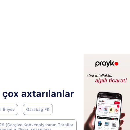
 çox axtarılanlar
m Əliyev
Qarabağ FK
9 (Çərçivə Konvensiyasının Tərəflər
ransının 29-cu sessiyası)