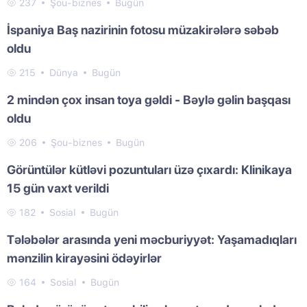
237
Şou-biznes
Bugün
İspaniya Baş nazirinin fotosu müzakirələrə səbəb
oldu
215
Dünya
Bugün
2 mindən çox insan toya gəldi - Bəylə gəlin başqası
oldu
206
Şou-biznes
Bugün
Görüntülər kütləvi pozuntuları üzə çıxardı: Klinikaya
15 gün vaxt verildi
182
Sosial
Bugün
Tələbələr arasında yeni məcburiyyət: Yaşamadıqları
mənzilin kirayəsini ödəyirlər
164
Sosial
Bugün