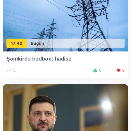
17:40
Bugün
Şəmkirdə bədbəxt hadisə
15
0
0