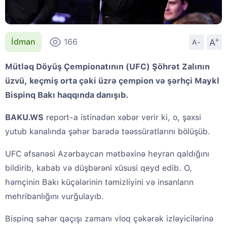
+
A
İdman
166
A-
Mütləq Döyüş Çempionatının (UFC) Şöhrət Zalının
üzvü, keçmiş orta çəki üzrə çempion və şərhçi Maykl
Bispinq Bakı haqqında danışıb.
BAKU.WS
report-a istinadən xəbər verir ki, o, şəxsi
yutub kanalında şəhər barədə təəssüratlarını bölüşüb.
UFC əfsanəsi Azərbaycan mətbəxinə heyran qaldığını
bildirib, kabab və düşbərəni xüsusi qeyd edib. O,
həmçinin Bakı küçələrinin təmizliyini və insanların
mehribanlığını vurğulayıb.
Bispinq səhər qaçışı zamanı vloq çəkərək izləyicilərinə