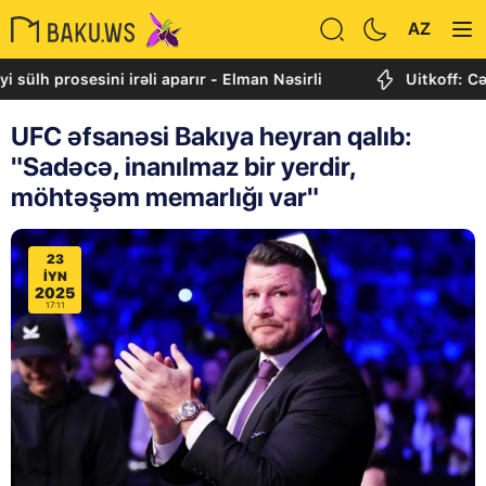
AZ
rosesini irəli aparır - Elman Nəsirli
Uitkoff: Cənubi Q
UFC əfsanəsi Bakıya heyran qalıb:
"Sadəcə, inanılmaz bir yerdir,
möhtəşəm memarlığı var"
23
IYN
2025
17:11