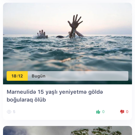
18:12
Bugün
Marneulidə 15 yaşlı yeniyetmə göldə
boğularaq ölüb
5
0
0