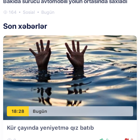
Bakıda sürücü avtomobili yolun ortasında saxladı
164
Sosial
Bugün
Son xəbərlər
18:28
Bugün
Kür çayında yeniyetmə qız batıb