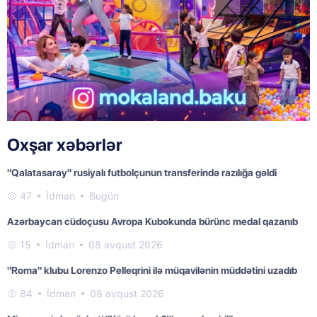
Oxşar xəbərlər
"Qalatasaray" rusiyalı futbolçunun transferində razılığa gəldi
47
İdman
Bugün
Azərbaycan cüdoçusu Avropa Kubokunda bürünc medal qazanıb
15
İdman
08 avqust 2026
"Roma" klubu Lorenzo Pelleqrini ilə müqavilənin müddətini uzadıb
84
İdman
08 avqust 2026