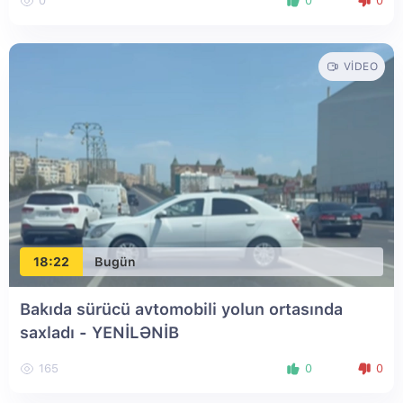
0
0
0
VIDEO
18:22
Bugün
Bakıda sürücü avtomobili yolun ortasında
saxladı
- YENİLƏNİB
165
0
0