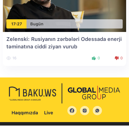
17:27
Bugün
Zelenski: Rusiyanın zərbələri Odessada enerji
təminatına ciddi ziyan vurub
16
0
0
Haqqımızda
Live
© 2004 - 2026 Bütün hüquqlar qorunur