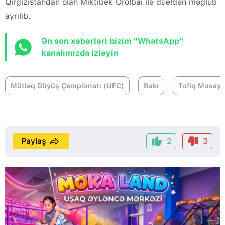
Qırğızıstandan olan Mıktıbek Orolbai ilə dueldən məğlub
ayrılıb.
Ən son xəbərləri bizim "WhatsApp"
kanalımızda izləyin
Mütləq Döyüş Çempionatı (UFC)
Bakı
Tofiq Musay
Paylaş
2
3