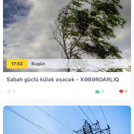
17:53
Bugün
Sabah güclü külək əsəcək - XƏBƏRDARLIQ
9
0
0