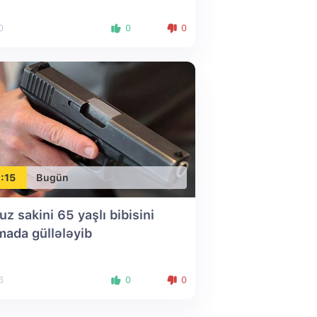
0
0
0
:15
Bugün
uz sakini 65 yaşlı bibisini
mada güllələyib
6
0
0