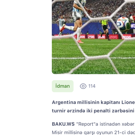
İdman
114
Argentina millisinin kapitanı Lion
turnir ərzində iki penalti zərbəsin
BAKU.WS
"Report"a istinadən xəbər 
Misir millisinə qarşı oyunun 21-ci də