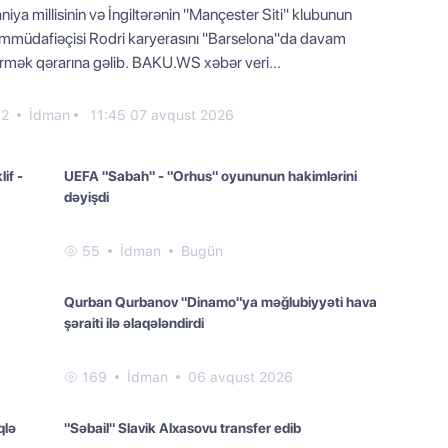
niya millisinin və İngiltərənin "Mançester Siti" klubunun
ımmüdafiəçisi Rodri karyerasını "Barselona"da davam
irmək qərarına gəlib. BAKU.WS xəbər veri...
52
İdman
11:45 07 avqust 2026
if -
UEFA "Sabah" - "Orhus" oyununun hakimlərini
dəyişdi
55
İdman
Bugün
Qurban Qurbanov "Dinamo"ya məğlubiyyəti hava
şəraiti ilə əlaqələndirdi
169
İdman
06 avqust 2026
qlə
"Səbail" Slavik Alxasovu transfer edib