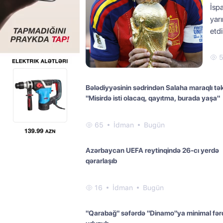
İspa
yar
etd
Bələdiyyəsinin sədrindən Salaha maraqlı təkl
"Misirdə isti olacaq, qayıtma, burada yaşa"
65
İdman
Bugün
Azərbaycan UEFA reytinqində 26-cı yerdə
qərarlaşıb
16
İdman
Bugün
"Qarabağ" səfərdə "Dinamo"ya minimal fər