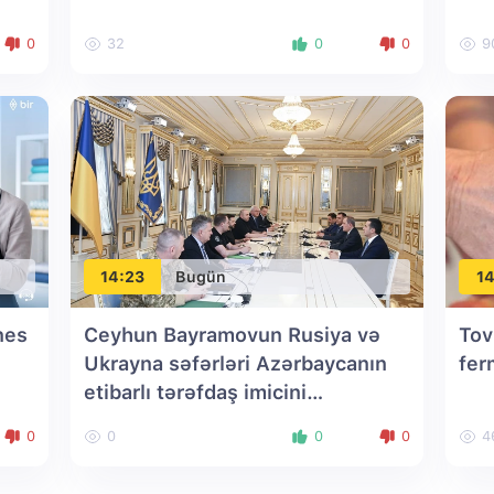
0
32
0
0
9
14:23
Bugün
14
nes
Ceyhun Bayramovun Rusiya və
Tov
Ukrayna səfərləri Azərbaycanın
fer
etibarlı tərəfdaş imicini
gücləndirir - RƏY
0
0
0
0
4