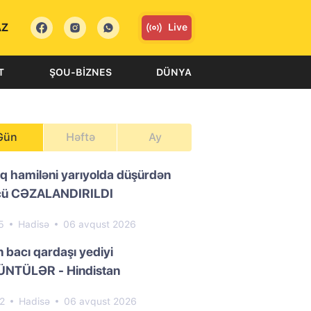
AZ
Live
T
ŞOU-BIZNES
DÜNYA
Gün
Həftə
Ay
ıq hamiləni yarıyolda düşürdən
cü CƏZALANDIRILDI
5
Hadisə
06 avqust 2026
n bacı qardaşı yediyi
NTÜLƏR - Hindistan
52
Hadisə
06 avqust 2026