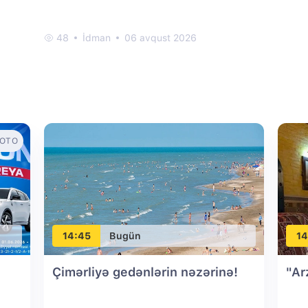
48
İdman
06 avqust 2026
OTO
14:45
Bugün
14
Çimərliyə gedənlərin nəzərinə!
"Ar