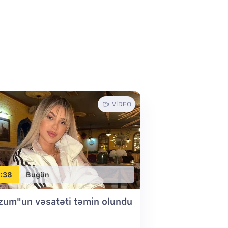
VIDEO
:38
Bugün
zum"un vəsatəti təmin olundu