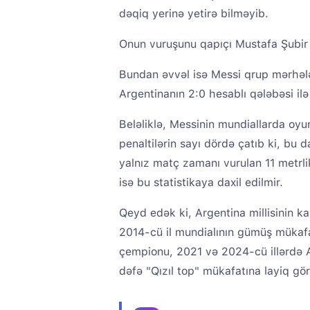
dəqiq yerinə yetirə bilməyib.
Onun vuruşunu qapıçı Mustafa Şubir 
Bundan əvvəl isə Messi qrup mərhələsi
Argentinanın 2:0 hesablı qələbəsi il
Beləliklə, Messinin mundiallarda oyun 
penaltilərin sayı dördə çatıb ki, bu d
yalnız matç zamanı vurulan 11 metrlik
isə bu statistikaya daxil edilmir.
Qeyd edək ki, Argentina millisinin ka
2014-cü il mundialının gümüş mükafa
çempionu, 2021 və 2024-cü illərdə 
dəfə "Qızıl top" mükafatına layiq gö