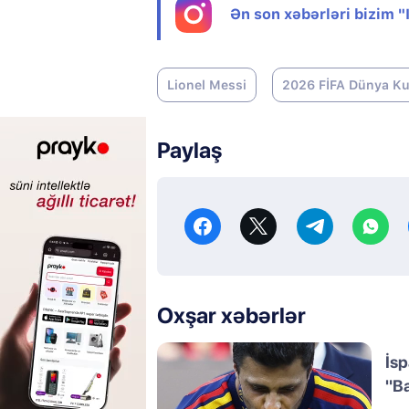
Ən son xəbərləri bizim 
Lionel Messi
2026 FİFA Dünya K
Paylaş
Oxşar xəbərlər
İsp
"Ba