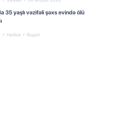
4
Siyasət
06 avqust 2026
a 35 yaşlı vəzifəli şəxs evində ölü
ı
4
Hadisə
Bugün