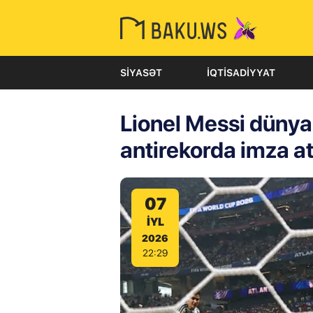
SIYASƏT
İQTISADIYYAT
Lionel Messi dünya
antirekorda imza at
07
IYL
2026
22:29