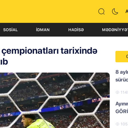
SOSIAL
İDMAN
HADISƏ
MƏDƏNIYYƏ
 çempionatları tarixində
ıb
8 ayl
sürü
114
Ayını
GÖRÜ
10