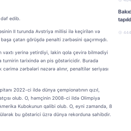
48
Bakıd
dəf edib.
tapıld
nin II turunda Avstriya millisi ilə keçirilən və
44
ə başa çatan görüşdə penalti zərbəsini qaçırmışdı.
vaxtı yerinə yetirdiyi, lakin qola çevirə bilmədiyi
a turnirin tarixində ən pis göstəricidir. Burada
 cərimə zərbələri nəzərə alınır, penaltilər seriyası
pitanı 2022-ci ildə dünya çempionatının qızıl,
tçısı olub. O, həmçinin 2008-ci ildə Olimpiya
Amerika Kubokunun qalibi olub. O, eyni zamanda, 8
rülərək bu göstərici üzrə dünya rekorduna sahibdir.