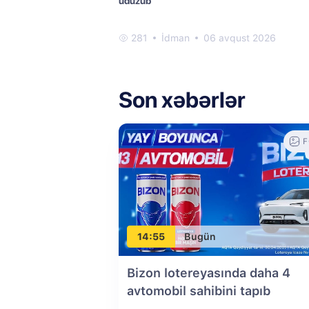
uduzub
281
İdman
06 avqust 2026
Son xəbərlər
F
14:55
Bugün
Bizon lotereyasında daha 4
avtomobil sahibini tapıb