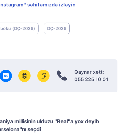
"Instagram" səhifəmizdə izləyin
uboku (DÇ-2026)
DÇ-2026
Qaynar xətt:
055 225 10 01
aniya millisinin ulduzu "Real"a yox deyib
rselona"nı seçdi