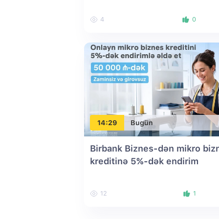
4
0
14:29
Bugün
Birbank Biznes-dən mikro biz
kreditinə 5%-dək endirim
12
1