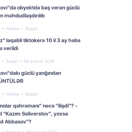
ovı"da obyektdə baş verən güclü
n məhdudlaşdırılıb
4
Hadisə
Bugün
z" ləqəbli tiktokerə 10 il 3 ay həbs
ı verildi
6
Sosial
06 avqust 2026
ovı"dakı güclü yanğından
ÜNTÜLƏR
4
Hadisə
Bugün
nolar qəhrəmanı" necə "ilişdi"? -
 "Kazım Seliverstov", yoxsa
id Abbasov"?