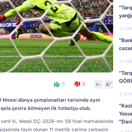
"Tarq
yanğı
68
"Bəni
cəzas
56
"Tarq
GÖR
+
A
0
0
A-
54
el Messi dünya çempionatları tarixində eyni
"Kazi
i qola çevirə bilməyən ilk futbolçu olub.
Yaxud
verir ki, Messi DÇ-2026-nın 1/8 final mərhələsində
"Dav
qiqəsində təyin olunan 11 metrlik cərimə zərbəsini