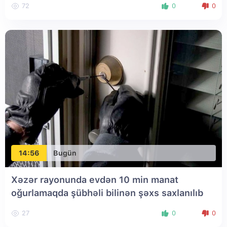
72
0
0
14:56
Bugün
Xəzər rayonunda evdən 10 min manat
oğurlamaqda şübhəli bilinən şəxs saxlanılıb
27
0
0