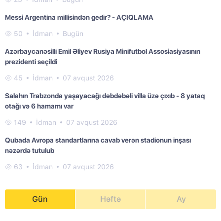
Messi Argentina millisindən gedir? - AÇIQLAMA
50
İdman
Bugün
Azərbaycanəsilli Emil Əliyev Rusiya Minifutbol Assosiasiyasının
prezidenti seçildi
45
İdman
07 avqust 2026
Salahın Trabzonda yaşayacağı dəbdəbəli villa üzə çıxıb - 8 yataq
otağı və 6 hamamı var
149
İdman
07 avqust 2026
Qubada Avropa standartlarına cavab verən stadionun inşası
nəzərdə tutulub
63
İdman
07 avqust 2026
Gün
Həftə
Ay