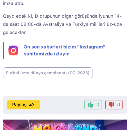
imza atıb.
Qeyd edək ki, D qrupunun digər görüşündə iyunun 14-
də saat 08:00-da Avstraliya və Türkiyə milliləri üz-üzə
gələcəklər.
Ən son xəbərləri bizim "Instagram"
səhifəmizdə izləyin
Futbol üzrə dünya çempionatı (DÇ-2026)
Paylaş
0
0