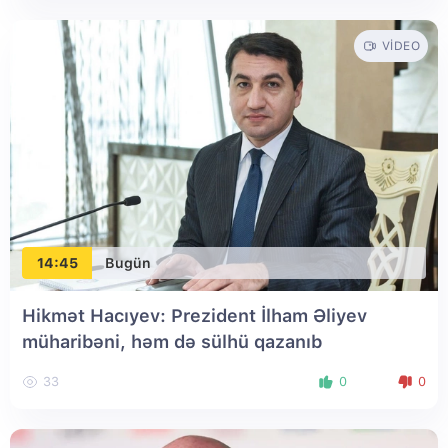
VIDEO
14:45
Bugün
Hikmət Hacıyev: Prezident İlham Əliyev
müharibəni, həm də sülhü qazanıb
33
0
0