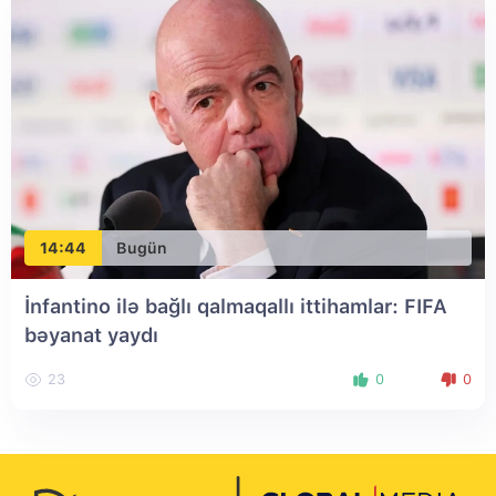
14:44
Bugün
İnfantino ilə bağlı qalmaqallı ittihamlar: FIFA
bəyanat yaydı
23
0
0