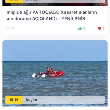
İmişlidə ağır AVTOQƏZA: Xəsarət alanların
son durumu AÇIQLANDI
- YENİLƏNİB
51
0
0
15:16
Bugün