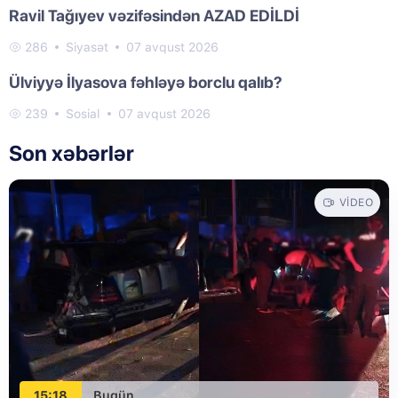
Ravil Tağıyev vəzifəsindən AZAD EDİLDİ
286
Siyasət
07 avqust 2026
Ülviyyə İlyasova fəhləyə borclu qalıb?
239
Sosial
07 avqust 2026
Son xəbərlər
VIDEO
15:18
Bugün