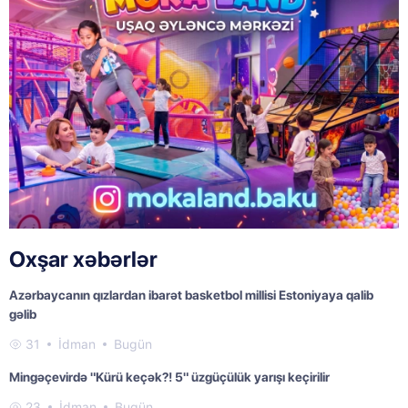
Oxşar xəbərlər
Azərbaycanın qızlardan ibarət basketbol millisi Estoniyaya qalib
gəlib
31
İdman
Bugün
Mingəçevirdə "Kürü keçək?! 5" üzgüçülük yarışı keçirilir
23
İdman
Bugün