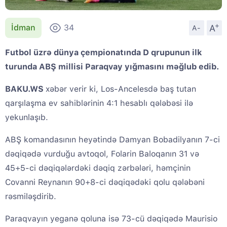
+
A
İdman
34
A-
Futbol üzrə dünya çempionatında D qrupunun ilk
turunda ABŞ millisi Paraqvay yığmasını məğlub edib.
BAKU.WS
xəbər verir ki, Los-Ancelesdə baş tutan
qarşılaşma ev sahiblərinin 4:1 hesablı qələbəsi ilə
yekunlaşıb.
ABŞ komandasının heyətində Damyan Bobadilyanın 7-ci
dəqiqədə vurduğu avtoqol, Folarin Baloqanın 31 və
45+5-ci dəqiqələrdəki dəqiq zərbələri, həmçinin
Covanni Reynanın 90+8-ci dəqiqədəki qolu qələbəni
rəsmiləşdirib.
Paraqvayın yeganə qoluna isə 73-cü dəqiqədə Maurisio