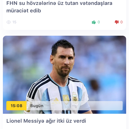
FHN su hövzələrinə üz tutan vətəndaşlara
müraciət edib
15
0
0
15:08
Bugün
Lionel Messiyə ağır itki üz verdi