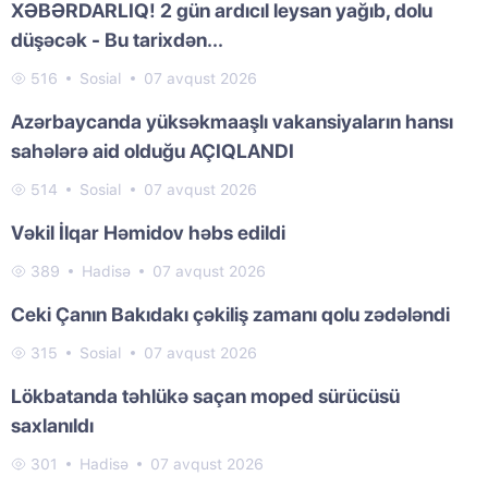
XƏBƏRDARLIQ! 2 gün ardıcıl leysan yağıb, dolu
düşəcək - Bu tarixdən...
516
Sosial
07 avqust 2026
Azərbaycanda yüksəkmaaşlı vakansiyaların hansı
sahələrə aid olduğu AÇIQLANDI
514
Sosial
07 avqust 2026
Vəkil İlqar Həmidov həbs edildi
389
Hadisə
07 avqust 2026
Ceki Çanın Bakıdakı çəkiliş zamanı qolu zədələndi
315
Sosial
07 avqust 2026
Lökbatanda təhlükə saçan moped sürücüsü
saxlanıldı
301
Hadisə
07 avqust 2026