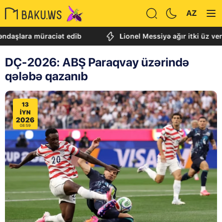
AZ
ra müraciət edib
Lionel Messiyə ağır itki üz verdi
DÇ-2026: ABŞ Paraqvay üzərində
qələbə qazanıb
13
IYN
2026
08:59