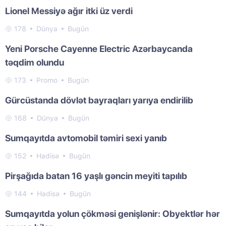
Lionel Messiyə ağır itki üz verdi
178
Dünya
Bugün
Yeni Porsche Cayenne Electric Azərbaycanda
təqdim olundu
173
Promo
Bugün
Gürcüstanda dövlət bayraqları yarıya endirilib
168
Dünya
Bugün
Sumqayıtda avtomobil təmiri sexi yanıb
152
Hadisə
Bugün
Pirşağıda batan 16 yaşlı gəncin meyiti tapılıb
144
Hadisə
Bugün
Sumqayıtda yolun çökməsi genişlənir: Obyektlər hər