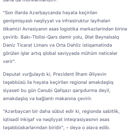
"Son illərdə Azərbaycanda həyata keçirilən
genişmiqyaslı nəqliyyat və infrastruktur layihələri
ölkəmizi Avrasiyanın əsas logistika mərkəzlərindən birinə
çevirib. Bakı-Tbilisi-Qars dəmir yolu, Ələt Beynəlxalq
Dəniz Ticarət Limanı və Orta Dəhliz istiqamətində
görülən işlər artıq qlobal səviyyədə mühüm nəticələr
verir".
Deputat vurğulayıb ki, Prezident İlham Əliyevin
təşəbbüsü ilə həyata keçirilən regional əməkdaşlıq
siyasəti bu gün Cənubi Qafqazı qarşıdurma deyil,
əməkdaşlıq və bağlantı məkanına çevirir.
"Azərbaycan bir daha sübut edir ki, regionda sabitlik,
iqtisadi inkişaf və nəqliyyat inteqrasiyasının əsas
təşəbbüskarlarından biridir", – deyə o əlavə edib.