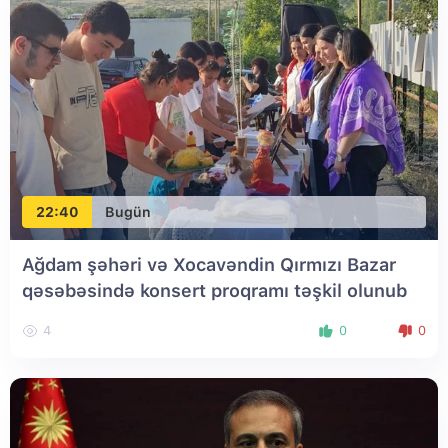
22:40
Bugün
Ağdam şəhəri və Xocavəndin Qırmızı Bazar
qəsəbəsində konsert proqramı təşkil olunub
4
0
0