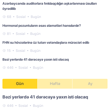
Azərbaycanda auditorlara fırıldaqçılığın aşkarlanması üsulları
öyrədilib
68
Sosial
Bugün
Hormonal pozuntuların əsas əlamətləri hansılardır?
81
Sosial
Bugün
FHN su hövzələrinə üz tutan vətəndaşlara müraciət edib
15
Sosial
Bugün
Bəzi yerlərdə 41 dərəcəyə yaxın isti olacaq
446
Sosial
Bugün
Gün
Həftə
Ay
Bəzi yerlərdə 41 dərəcəyə yaxın isti olacaq
446
Sosial
Bugün