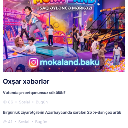
Oxşar xəbərlər
Vətəndaşın evi qanunsuz sökülüb?
86
Sosial
Bugün
Birgünlük ziyarətçilərin Azərbaycanda xərcləri 25 %-dən çox artıb
41
Sosial
Bugün