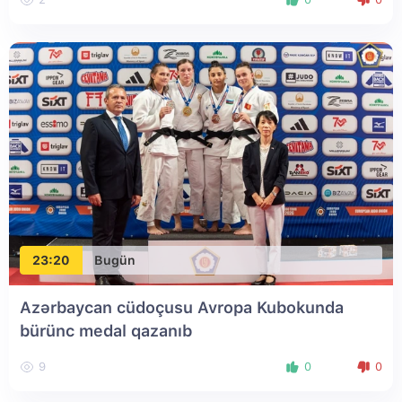
23:20
Bugün
Azərbaycan cüdoçusu Avropa Kubokunda
bürünc medal qazanıb
9
0
0