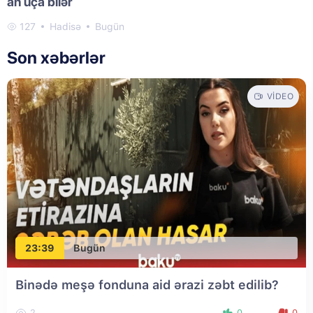
an uça bilər
127
Hadisə
Bugün
Son xəbərlər
VIDEO
23:39
Bugün
Binədə meşə fonduna aid ərazi zəbt edilib?
2
0
0