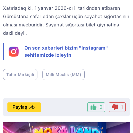
Xatırladaq ki, 1 yanvar 2026-cı il tarixindən etibarən
Gürcüstana səfər edən şəxslər üçün səyahət sığortasının
olması məcburidir. Səyahət sığortası bilet qiymətinə
daxil deyil.
Ən son xəbərləri bizim "Instagram"
səhifəmizdə izləyin
Tahir Mirkişili
Milli Məclis (MM)
Paylaş
0
1