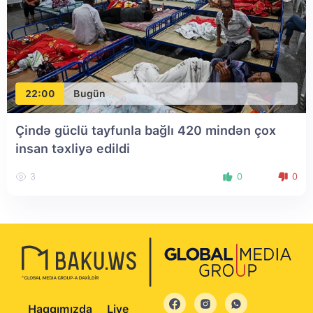
22:00
Bugün
Çində güclü tayfunla bağlı 420 mindən çox
insan təxliyə edildi
3
0
0
Haqqımızda
Live