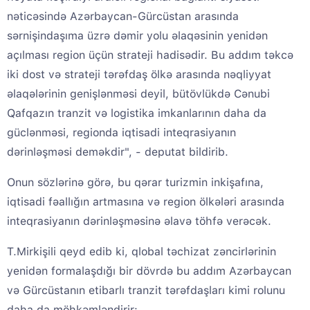
nəticəsində Azərbaycan-Gürcüstan arasında
sərnişindaşıma üzrə dəmir yolu əlaqəsinin yenidən
açılması region üçün strateji hadisədir. Bu addım təkcə
iki dost və strateji tərəfdaş ölkə arasında nəqliyyat
əlaqələrinin genişlənməsi deyil, bütövlükdə Cənubi
Qafqazın tranzit və logistika imkanlarının daha da
güclənməsi, regionda iqtisadi inteqrasiyanın
dərinləşməsi deməkdir", - deputat bildirib.
Onun sözlərinə görə, bu qərar turizmin inkişafına,
iqtisadi fəallığın artmasına və region ölkələri arasında
inteqrasiyanın dərinləşməsinə əlavə töhfə verəcək.
T.Mirkişili qeyd edib ki, qlobal təchizat zəncirlərinin
yenidən formalaşdığı bir dövrdə bu addım Azərbaycan
və Gürcüstanın etibarlı tranzit tərəfdaşları kimi rolunu
daha da möhkəmləndirir: