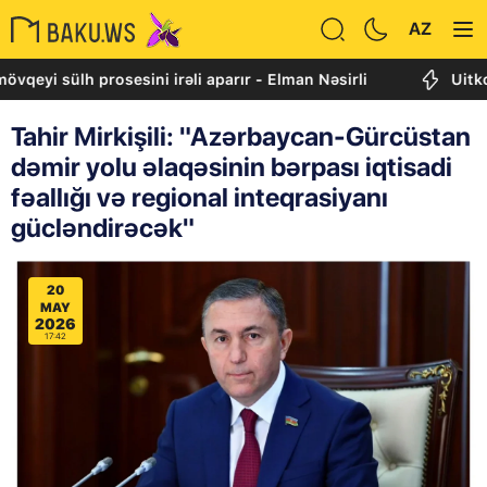
AZ
ülh prosesini irəli aparır - Elman Nəsirli
Uitkoff: Cənu
Tahir Mirkişili: "Azərbaycan-Gürcüstan
dəmir yolu əlaqəsinin bərpası iqtisadi
fəallığı və regional inteqrasiyanı
gücləndirəcək"
20
MAY
2026
17:42