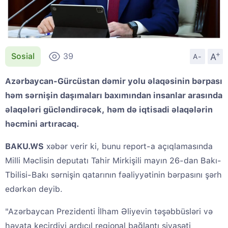
+
A
Sosial
39
A-
Azərbaycan-Gürcüstan dəmir yolu əlaqəsinin bərpası
həm sərnişin daşımaları baxımından insanlar arasında
əlaqələri gücləndirəcək, həm də iqtisadi əlaqələrin
həcmini artıracaq.
BAKU.WS
xəbər verir ki, bunu report-a açıqlamasında
Milli Məclisin deputatı Tahir Mirkişili mayın 26-dan Bakı-
Tbilisi-Bakı sərnişin qatarının fəaliyyətinin bərpasını şərh
edərkən deyib.
"Azərbaycan Prezidenti İlham Əliyevin təşəbbüsləri və
həyata keçirdiyi ardıcıl regional bağlantı siyasəti