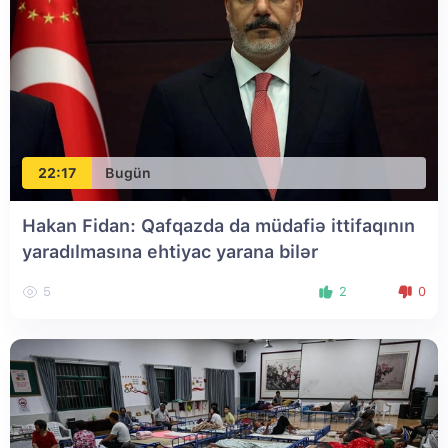
22:17
Bugün
Hakan Fidan: Qafqazda da müdafiə ittifaqının
yaradılmasına ehtiyac yarana bilər
5
2
0