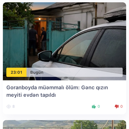
23:01
Bugün
Goranboyda müəmmalı ölüm: Gənc qızın
meyiti evdən tapıldı
8
0
0