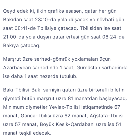
Qeyd edək ki, ilkin qrafikə əsasən, qatar hər gün
Bakıdan saat 23:10-da yola düşəcək və növbəti gün
saat 08:41-də Tbilisiyə çatacaq. Tbilisidən isə saat
21:00-da yola düşən qatar ertəsi gün saat 06:24-də
Bakıya çatacaq.
Marşrut üzrə sərhəd-gömrük yoxlamaları üçün
Azərbaycan sərhədində 1 saat, Gürcüstan sərhədində
isə daha 1 saat nəzərdə tutulub.
Bakı-Tbilisi-Bakı sərnişin qatarı üzrə birtərəfli biletin
qiyməti bütün marşrut üzrə 81 manatdan başlayacaq.
Minimum qiymətlər Yevlax-Tbilisi istiqamətində 67
manat, Gəncə-Tbilisi üzrə 62 manat, Ağstafa-Tbilisi
üzrə 57 manat, Böyük Kəsik-Qardabani üzrə isə 51
manat təşkil edəcək.