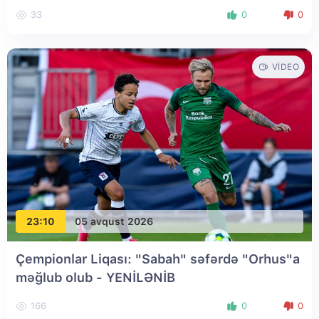
33
0
0
VIDEO
23:10
05 avqust 2026
Çempionlar Liqası: "Sabah" səfərdə "Orhus"a
məğlub olub
- YENİLƏNİB
166
0
0