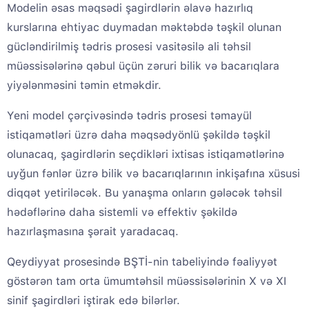
Modelin əsas məqsədi şagirdlərin əlavə hazırlıq
kurslarına ehtiyac duymadan məktəbdə təşkil olunan
gücləndirilmiş tədris prosesi vasitəsilə ali təhsil
müəssisələrinə qəbul üçün zəruri bilik və bacarıqlara
yiyələnməsini təmin etməkdir.
Yeni model çərçivəsində tədris prosesi təmayül
istiqamətləri üzrə daha məqsədyönlü şəkildə təşkil
olunacaq, şagirdlərin seçdikləri ixtisas istiqamətlərinə
uyğun fənlər üzrə bilik və bacarıqlarının inkişafına xüsusi
diqqət yetiriləcək. Bu yanaşma onların gələcək təhsil
hədəflərinə daha sistemli və effektiv şəkildə
hazırlaşmasına şərait yaradacaq.
Qeydiyyat prosesində BŞTİ-nin tabeliyində fəaliyyət
göstərən tam orta ümumtəhsil müəssisələrinin X və XI
sinif şagirdləri iştirak edə bilərlər.