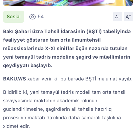
+
A
Sosial
54
A-
Bakı Şəhəri üzrə Təhsil İdarəsinin (BŞTİ) tabeliyində
fəaliyyət göstərən tam orta ümumtəhsil
müəssisələrində X-XI siniflər üçün nəzərdə tutulan
yeni təmayül tədris modelinə şagird və müəllimlərin
qeydiyyatı başlayıb.
BAKU.WS
xəbər verir ki, bu barədə BŞTİ məlumat yayıb.
Bildirilib ki, yeni təmayül tədris modeli tam orta təhsil
səviyyəsində məktəbin akademik rolunun
gücləndirilməsinə, şagirdlərin ali təhsilə hazırlıq
prosesinin məktəb daxilində daha səmərəli təşkilinə
xidmət edir.