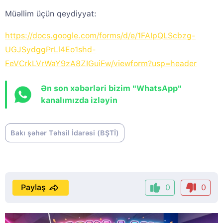
Müəllim üçün qeydiyyat:
https://docs.google.com/forms/d/e/1FAIpQLScbzg-
UGJSydggPrLl4Eo1shd-
FeVCrkLVrWaY9zA8ZIGuiFw/viewform?usp=header
Ən son xəbərləri bizim "WhatsApp"
kanalımızda izləyin
Bakı şəhər Təhsil İdarəsi (BŞTİ)
Paylaş
0
0