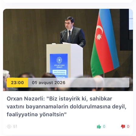
23:00
05 avqust 2026
Orxan Nəzərli: "Biz istəyirik ki, sahibkar
vaxtını bəyannamələrin doldurulmasına deyil,
fəaliyyətinə yönəltsin"
51
0
0