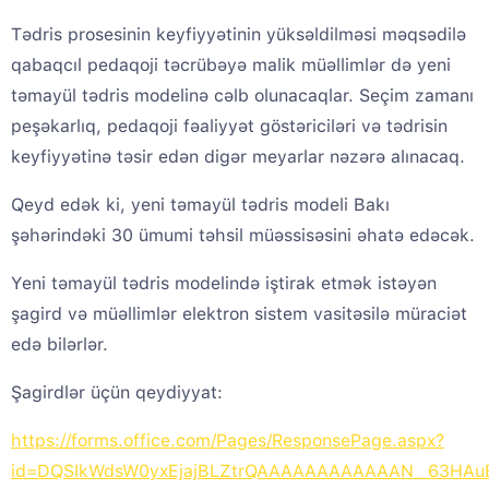
Tədris prosesinin keyfiyyətinin yüksəldilməsi məqsədilə
qabaqcıl pedaqoji təcrübəyə malik müəllimlər də yeni
təmayül tədris modelinə cəlb olunacaqlar. Seçim zamanı
peşəkarlıq, pedaqoji fəaliyyət göstəriciləri və tədrisin
keyfiyyətinə təsir edən digər meyarlar nəzərə alınacaq.
Qeyd edək ki, yeni təmayül tədris modeli Bakı
şəhərindəki 30 ümumi təhsil müəssisəsini əhatə edəcək.
Yeni təmayül tədris modelində iştirak etmək istəyən
şagird və müəllimlər elektron sistem vasitəsilə müraciət
edə bilərlər.
Şagirdlər üçün qeydiyyat:
https://forms.office.com/Pages/ResponsePage.aspx?
id=DQSIkWdsW0yxEjajBLZtrQAAAAAAAAAAAAN__63HA