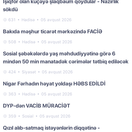
İşıqfor olan küçəyə şlaqbaum qoydular - Nazirlik
sökdü
631
Hadisə
05 avqust 2026
Bakıda məşhur ticarət mərkəzində FACİƏ
508
Hadisə
05 avqust 2026
Sosial şəbəkələrdə yaş məhdudiyyətinə görə 6
mindən 50 min manatadək cərimələr tətbiq ediləcək
424
Siyasət
05 avqust 2026
Nigar Fərhadın həyat yoldaşı HƏBS EDİLDİ
363
Hadisə
05 avqust 2026
DYP-dən VACİB MÜRACİƏT
359
Sosial
05 avqust 2026
Qızıl alıb-satmaq istəyənlərin diqqətinə -