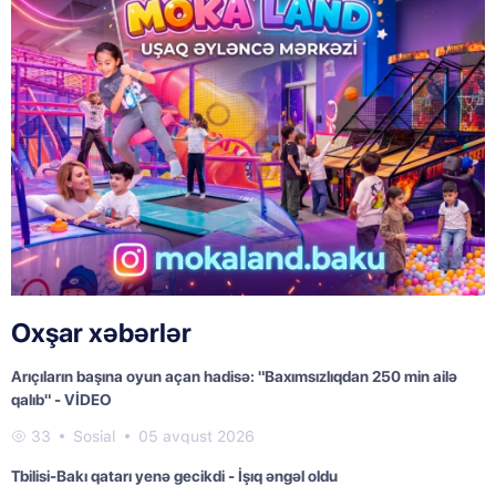
Oxşar xəbərlər
Arıçıların başına oyun açan hadisə: "Baxımsızlıqdan 250 min ailə
qalıb" - VİDEO
33
Sosial
05 avqust 2026
Tbilisi-Bakı qatarı yenə gecikdi - İşıq əngəl oldu