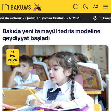
AZ
ənir - Qadınlar, yoxsa kişilər? - RƏSMİ
"Uşaqlarımızı q
Bakıda yeni təmayül tədris modelinə
qeydiyyat başladı
11
IYN
2026
17:00