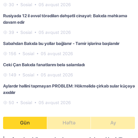
30
Sosial
05 avqust 2026
Rusiyada 12 il əvvəl törədilən dəhşətli cinayət: Bakıda məhkəmə
davam edir
39
Sosial
05 avqust 2026
Sabahdan Bakıda bu yollar bağlanır - Təmir işlərinə başlanılır
156
Sosial
05 avqust 2026
Ceki Çan Bakıda fanatlarını belə salamladı
149
Sosial
05 avqust 2026
Aylardır həllini tapmayan PROBLEM: Hökməlidə çirkab sular küçəyə
axıdılır
50
Sosial
05 avqust 2026
Gün
Həftə
Ay