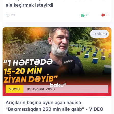
ələ keçirmək istəyirdi
23
0
0
VIDEO
23:20
05 avqust 2026
Arıçıların başına oyun açan hadisə:
"Baxımsızlıqdan 250 min ailə qalıb" - VİDEO