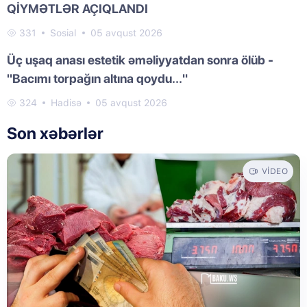
QİYMƏTLƏR AÇIQLANDI
331
Sosial
05 avqust 2026
Üç uşaq anası estetik əməliyyatdan sonra ölüb -
"Bacımı torpağın altına qoydu..."
324
Hadisə
05 avqust 2026
Son xəbərlər
VIDEO