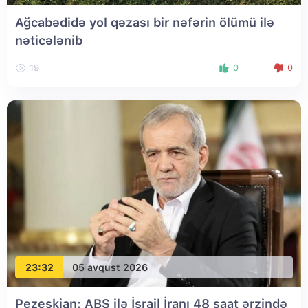
Ağcabədidə yol qəzası bir nəfərin ölümü ilə
nəticələnib
19
0
0
23:32
05 avqust 2026
Pezeşkian: ABŞ ilə İsrail İranı 48 saat ərzində