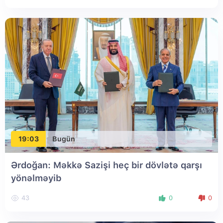
19:03
Bugün
Ərdoğan: Məkkə Sazişi heç bir dövlətə qarşı
yönəlməyib
43
0
0