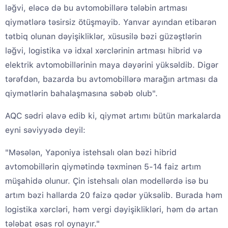
ləğvi, eləcə də bu avtomobillərə tələbin artması
qiymətlərə təsirsiz ötüşməyib. Yanvar ayından etibarən
tətbiq olunan dəyişikliklər, xüsusilə bəzi güzəştlərin
ləğvi, logistika və idxal xərclərinin artması hibrid və
elektrik avtomobillərinin maya dəyərini yüksəldib. Digər
tərəfdən, bazarda bu avtomobillərə marağın artması da
qiymətlərin bahalaşmasına səbəb olub".
AQC sədri əlavə edib ki, qiymət artımı bütün markalarda
eyni səviyyədə deyil:
"Məsələn, Yaponiya istehsalı olan bəzi hibrid
avtomobillərin qiymətində təxminən 5-14 faiz artım
müşahidə olunur. Çin istehsalı olan modellərdə isə bu
artım bəzi hallarda 20 faizə qədər yüksəlib. Burada həm
logistika xərcləri, həm vergi dəyişiklikləri, həm də artan
tələbat əsas rol oynayır."