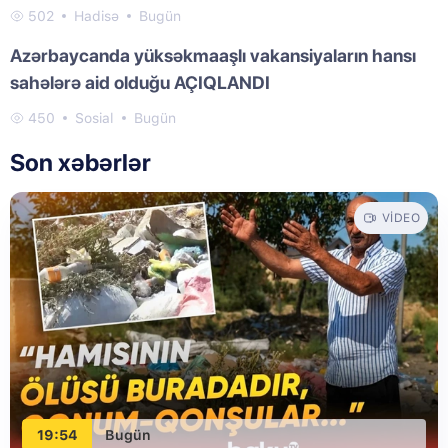
502
Hadisə
Bugün
Azərbaycanda yüksəkmaaşlı vakansiyaların hansı
sahələrə aid olduğu AÇIQLANDI
450
Sosial
Bugün
Son xəbərlər
VIDEO
19:54
Bugün