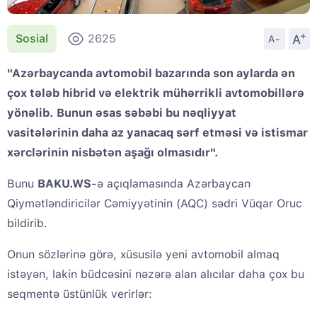
+
A
Sosial
2625
A-
"Azərbaycanda avtomobil bazarında son aylarda ən
çox tələb hibrid və elektrik mühərrikli avtomobillərə
yönəlib. Bunun əsas səbəbi bu nəqliyyat
vasitələrinin daha az yanacaq sərf etməsi və istismar
xərclərinin nisbətən aşağı olmasıdır".
Bunu
BAKU.WS
-ə açıqlamasında Azərbaycan
Qiymətləndiricilər Cəmiyyətinin (AQC) sədri Vüqar Oruc
bildirib.
Onun sözlərinə görə, xüsusilə yeni avtomobil almaq
istəyən, lakin büdcəsini nəzərə alan alıcılar daha çox bu
seqmentə üstünlük verirlər: