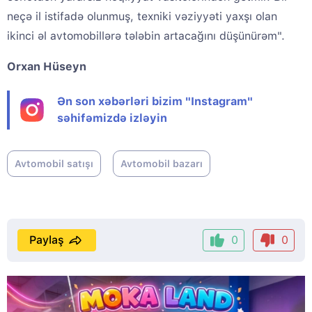
neçə il istifadə olunmuş, texniki vəziyyəti yaxşı olan
ikinci əl avtomobillərə tələbin artacağını düşünürəm".
Orxan Hüseyn
Ən son xəbərləri bizim "Instagram"
səhifəmizdə izləyin
Avtomobil satışı
Avtomobil bazarı
Paylaş
0
0