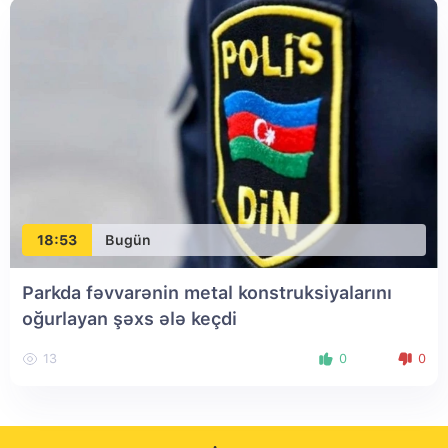
18:53
Bugün
Parkda fəvvarənin metal konstruksiyalarını
oğurlayan şəxs ələ keçdi
13
0
0