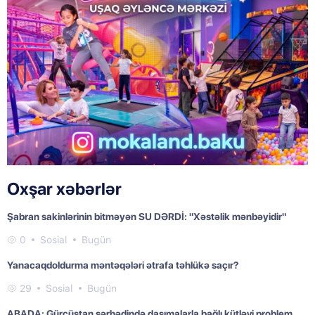
Oxşar xəbərlər
Şabran sakinlərinin bitməyən SU DƏRDİ: "Xəstəlik mənbəyidir"
0
Sosial
Bugün
Yanacaqdoldurma məntəqələri ətrafa təhlükə saçır?
29
Sosial
Bugün
ABADA: Gürcüstan sərhədində daşımalarla bağlı kütləvi problem