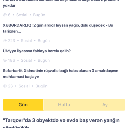
yoxdur
6
Sosial
Bugün
XƏBƏRDARLIQ! 2 gün ardıcıl leysan yağıb, dolu düşəcək - Bu
tarixdən...
223
Sosial
Bugün
Ülviyyə İlyasova fəhləyə borclu qalıb?
186
Sosial
Bugün
Səfərbərlik Xidmətinin rüşvətlə bağlı həbs olunan 3 əməkdaşının
məhkəməsi başlayır
23
Sosial
Bugün
Gün
Həftə
Ay
"Tarqovı"da 3 obyektdə və evdə baş verən yanğın
söndürülüb