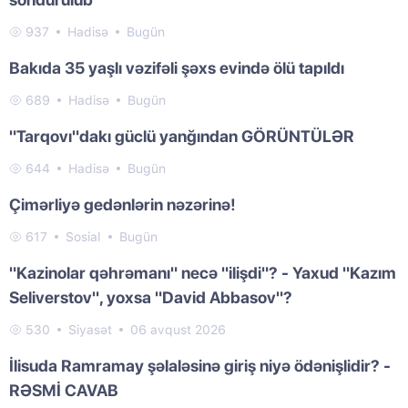
937
Hadisə
Bugün
Bakıda 35 yaşlı vəzifəli şəxs evində ölü tapıldı
689
Hadisə
Bugün
"Tarqovı"dakı güclü yanğından GÖRÜNTÜLƏR
644
Hadisə
Bugün
Çimərliyə gedənlərin nəzərinə!
617
Sosial
Bugün
"Kazinolar qəhrəmanı" necə "ilişdi"? - Yaxud "Kazım
Seliverstov", yoxsa "David Abbasov"?
530
Siyasət
06 avqust 2026
İlisuda Ramramay şəlaləsinə giriş niyə ödənişlidir? -
RƏSMİ CAVAB