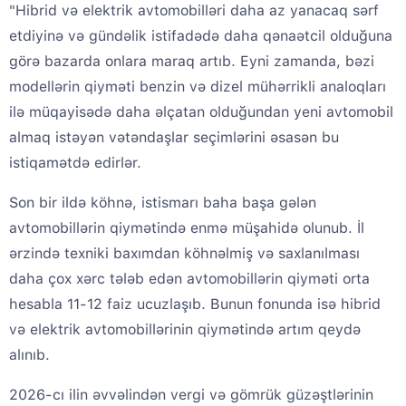
"Hibrid və elektrik avtomobilləri daha az yanacaq sərf
etdiyinə və gündəlik istifadədə daha qənaətcil olduğuna
görə bazarda onlara maraq artıb. Eyni zamanda, bəzi
modellərin qiyməti benzin və dizel mühərrikli analoqları
ilə müqayisədə daha əlçatan olduğundan yeni avtomobil
almaq istəyən vətəndaşlar seçimlərini əsasən bu
istiqamətdə edirlər.
Son bir ildə köhnə, istismarı baha başa gələn
avtomobillərin qiymətində enmə müşahidə olunub. İl
ərzində texniki baxımdan köhnəlmiş və saxlanılması
daha çox xərc tələb edən avtomobillərin qiyməti orta
hesabla 11-12 faiz ucuzlaşıb. Bunun fonunda isə hibrid
və elektrik avtomobillərinin qiymətində artım qeydə
alınıb.
2026-cı ilin əvvəlindən vergi və gömrük güzəştlərinin