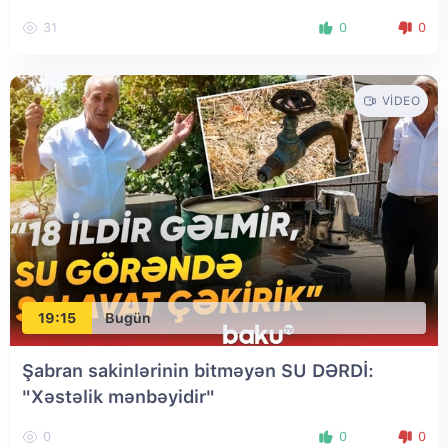
31
0
0
VIDEO
19:15
Bugün
Şabran sakinlərinin bitməyən SU DƏRDİ:
"Xəstəlik mənbəyidir"
0
0
0