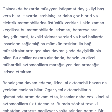
Gələcəkdə bazarda müəyyən istiqamət dəyişikliyi baş
verə bilər. Hazırda istehlakçılar daha çox hibrid və
elektrik avtomobillərinə üstünlük verirlər. Lakin zaman
keçdikcə bu avtomobillərin istismarı, batareyaların
dəyişdirilməsi, texniki xidmət xərcləri və bəzi hallarda
insanların sağlamlığına mümkün təsirləri ilə bağlı
müzakirələr artdıqca alıcı davranışında dəyişiklik ola
bilər. Bu amillər nəzərə alındıqda, benzin və dizel
mühərrikli avtomobillərə marağın yenidən artacağını
istisna etmirəm.
Bahalaşma davam edərsə, ikinci əl avtomobil bazarı da
yenidən canlana bilər. Əgər yeni avtomobillərin
qiymətində artım davam etsə, insanlar daha çox ikinci əl
avtomobillərə üz tutacaqlar. Burada söhbət texniki
cəhətdən yararsız nəqliyyat vasitələrindən getmir. Bir