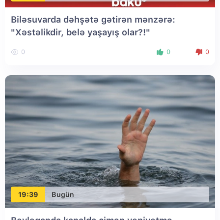
Biləsuvarda dəhşətə gətirən mənzərə:
"Xəstəlikdir, belə yaşayış olar?!"
0
0
0
19:39
Bugün