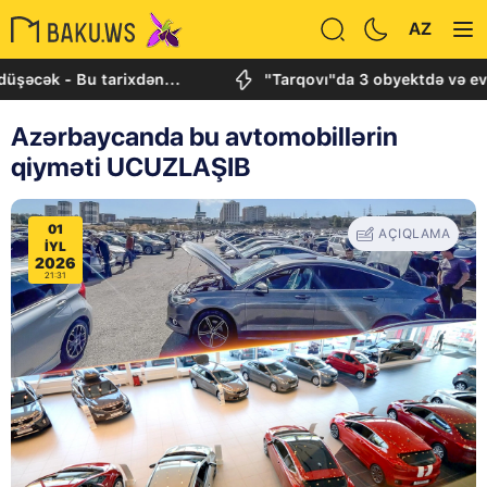
AZ
- Bu tarixdən...
"Tarqovı"da 3 obyektdə və evdə baş
Azərbaycanda bu avtomobillərin
qiyməti UCUZLAŞIB
01
AÇIQLAMA
IYL
2026
21:31