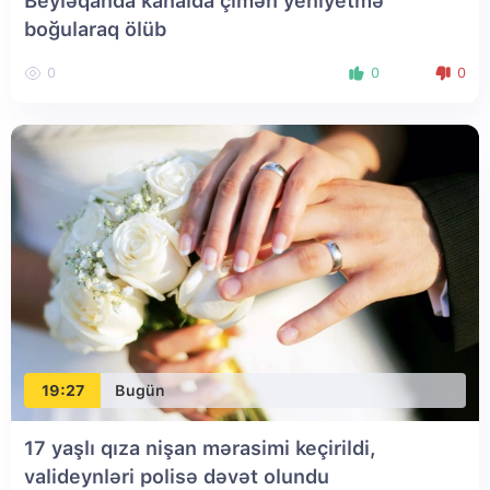
Beyləqanda kanalda çimən yeniyetmə
boğularaq ölüb
0
0
0
19:27
Bugün
17 yaşlı qıza nişan mərasimi keçirildi,
valideynləri polisə dəvət olundu