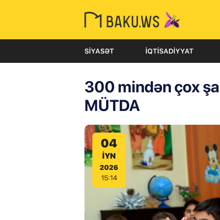
SIYASƏT
İQTISADIYYAT
300 mindən çox şag
MÜTDA
04
IYN
2026
15:14