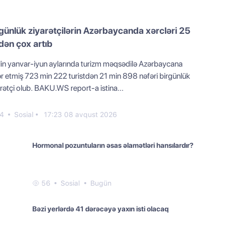
günlük ziyarətçilərin Azərbaycanda xərcləri 25
ən çox artıb
ilin yanvar-iyun aylarında turizm məqsədilə Azərbaycana
ər etmiş 723 min 222 turistdən 21 min 898 nəfəri birgünlük
rətçi olub. BAKU.WS report-a istina...
4
Sosial
17:23 08 avqust 2026
Hormonal pozuntuların əsas əlamətləri hansılardır?
56
Sosial
Bugün
Bəzi yerlərdə 41 dərəcəyə yaxın isti olacaq