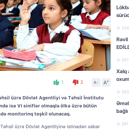
Lökb
sürüc
32
Ravil
EDİL
29
Xalq 
oxum
+
A
1
2
A-
26
il üzrə Dövlət Agentliyi və Təhsil İnstitutu
Əməli
ində isə VI siniflər olmaqla ölkə üzrə bütün
bağlı 
də monitorinq təşkil olunacaq.
26
hsil üzrə Dövlət Agentliyinə istinadən xəbər