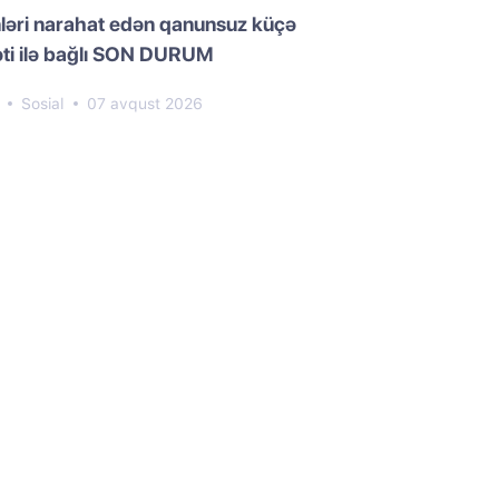
ləri narahat edən qanunsuz küçə
əti ilə bağlı SON DURUM
3
Sosial
07 avqust 2026