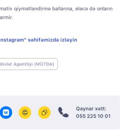
mmativ qiymətləndirmə ballarına, eləcə də onların
ərmir.
"Instagram" səhifəmizdə izləyin
övlət Agentliyi (MÜTDA)
Qaynar xətt:
055 225 10 01