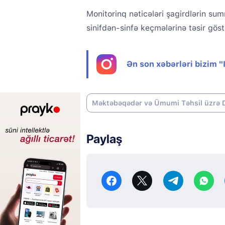
Monitorinq nəticələri şagirdlərin su
sinifdən-sinfə keçmələrinə təsir göst
Ən son xəbərləri bizim 
Məktəbəqədər və Ümumi Təhsil üzrə D
Paylaş