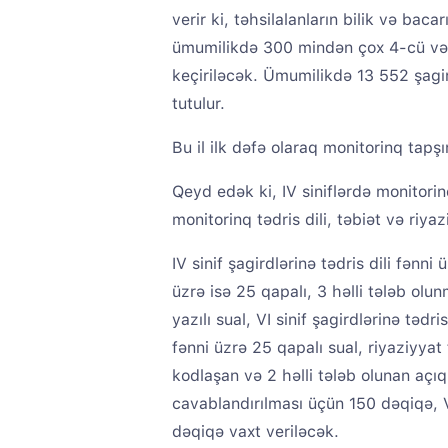
verir ki, təhsilalanların bilik və bac
ümumilikdə 300 mindən çox 4-cü və 6
keçiriləcək. Ümumilikdə 13 552 şagir
tutulur.
Bu il ilk dəfə olaraq monitorinq tapşır
Qeyd edək ki, IV siniflərdə monitorinq 
monitorinq tədris dili, təbiət və riya
IV sinif şagirdlərinə tədris dili fənni
üzrə isə 25 qapalı, 3 həlli tələb olu
yazılı sual, VI sinif şagirdlərinə tədri
fənni üzrə 25 qapalı sual, riyaziyyat
kodlaşan və 2 həlli tələb olunan açıq 
cavablandırılması üçün 150 dəqiqə, VI
dəqiqə vaxt veriləcək.