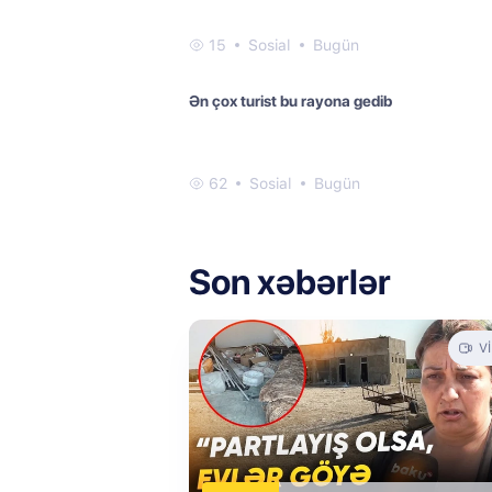
15
Sosial
Bugün
Ən çox turist bu rayona gedib
62
Sosial
Bugün
Son xəbərlər
V