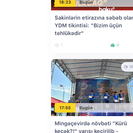
18:23
Bugün
Sakinlərin etirazına səbəb ola
YDM tikintisi: "Bizim üçün
təhlükədir"
1
0
V
17:55
Bugün
Mingəçevirdə növbəti "Kürü
keçək?!" yarışı keçirilib
-