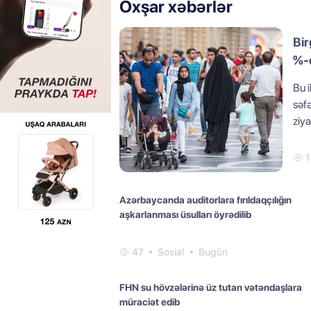
Oxşar xəbərlər
Bir
%-d
Bu 
səf
ziya
1
Azərbaycanda auditorlara fırıldaqçılığın
aşkarlanması üsulları öyrədilib
47
Sosial
Bugün
FHN su hövzələrinə üz tutan vətəndaşlara
müraciət edib