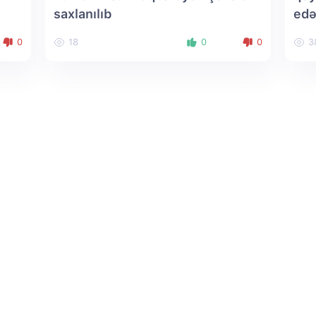
saxlanılıb
edə
0
18
0
0
3
Haqqımızda
Sosial media: