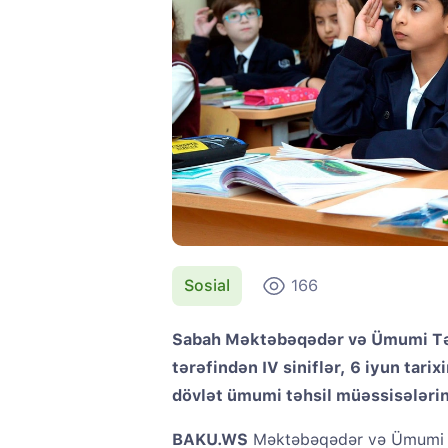
Sosial
166
Sabah Məktəbəqədər və Ümumi Təhs
tərəfindən IV siniflər, 6 iyun tarix
dövlət ümumi təhsil müəssisələrin
BAKU.WS
Məktəbəqədər və Ümumi Tə