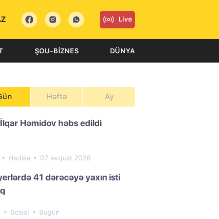
AZ
Live
T
ŞOU-BIZNES
DÜNYA
Gün
Həftə
Ay
 İlqar Həmidov həbs edildi
1
Hadisə
07 avqust 2026
yerlərdə 41 dərəcəyə yaxın isti
aq
8
Sosial
Bugün