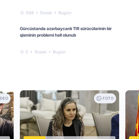
398
Sosial
Bugün
Gürcüstanda azərbaycanlı TIR sürücülərinin bir
qisminin problemi həll olunub
5
Sosial
Bugün
IDEO
FOTO