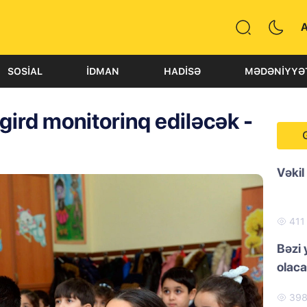
SOSIAL
İDMAN
HADISƏ
MƏDƏNIYYƏ
ird monitorinq ediləcək -
Vəkil
41
Bəzi 
olac
39