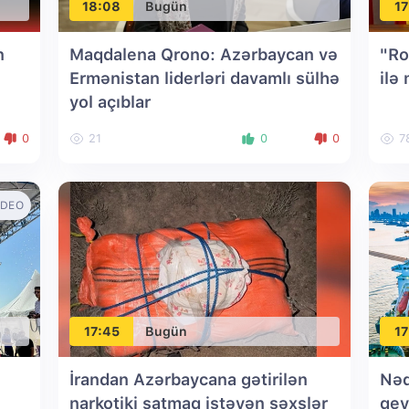
18:08
Bugün
17
n
Maqdalena Qrono: Azərbaycan və
"Ro
Ermənistan liderləri davamlı sülhə
ilə
yol açıblar
0
21
0
0
7
IDEO
17:45
Bugün
17
İrandan Azərbaycana gətirilən
Nəq
narkotiki satmaq istəyən şəxslər
qey