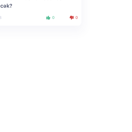
cək?
8
0
0