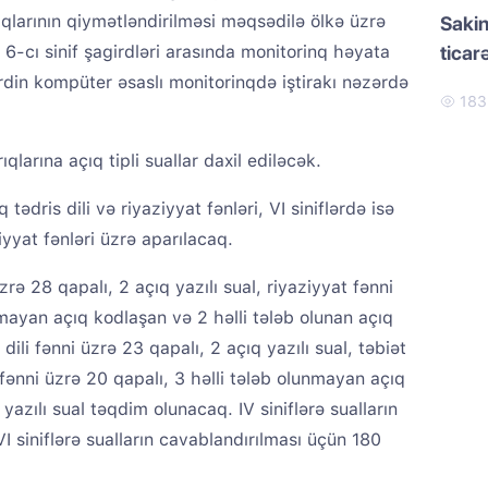
arıqlarının qiymətləndirilməsi məqsədilə ölkə üzrə
Sakin
-cı sinif şagirdləri arasında monitorinq həyata
ticar
din kompüter əsaslı monitorinqdə iştirakı nəzərdə
18
ıqlarına açıq tipli suallar daxil ediləcək.
tədris dili və riyaziyyat fənləri, VI siniflərdə isə
ziyyat fənləri üzrə aparılacaq.
 üzrə 28 qapalı, 2 açıq yazılı sual, riyaziyyat fənni
nmayan açıq kodlaşan və 2 həlli tələb olunan açıq
s dili fənni üzrə 23 qapalı, 2 açıq yazılı sual, təbiət
 fənni üzrə 20 qapalı, 3 həlli tələb olunmayan açıq
yazılı sual təqdim olunacaq. IV siniflərə sualların
 siniflərə sualların cavablandırılması üçün 180