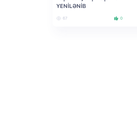
YENİLƏNİB
67
0