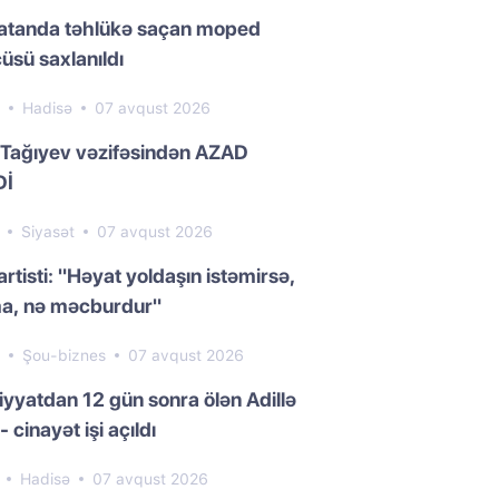
atanda təhlükə saçan moped
üsü saxlanıldı
4
Hadisə
07 avqust 2026
 Tağıyev vəzifəsindən AZAD
Dİ
7
Siyasət
07 avqust 2026
artisti: "Həyat yoldaşın istəmirsə,
a, nə məcburdur"
3
Şou-biznes
07 avqust 2026
yyatdan 12 gün sonra ölən Adillə
- cinayət işi açıldı
1
Hadisə
07 avqust 2026