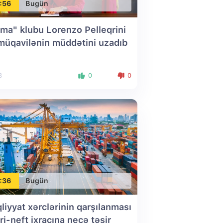
:56
Bugün
ma" klubu Lorenzo Pelleqrini
 müqavilənin müddətini uzadıb
8
0
0
:36
Bugün
liyyat xərclərinin qarşılanması
ri-neft ixracına necə təsir