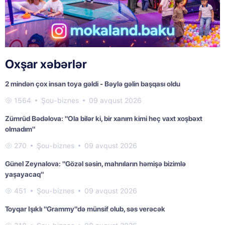
Oxşar xəbərlər
2 mindən çox insan toya gəldi - Bəylə gəlin başqası oldu
1564
Şou-biznes
09 avqust 2026
Zümrüd Bədəlova: "Ola bilər ki, bir xanım kimi heç vaxt xoşbəxt
olmadım"
270
Şou-biznes
09 avqust 2026
Günel Zeynalova: "Gözəl səsin, mahnıların həmişə bizimlə
yaşayacaq"
451
Şou-biznes
09 avqust 2026
Toyqar Işıklı "Grammy"də münsif olub, səs verəcək