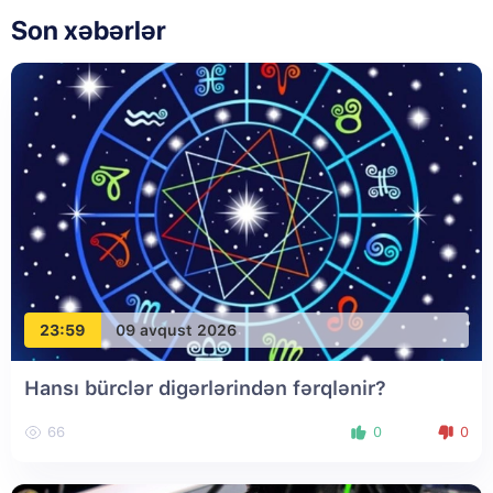
Son xəbərlər
23:59
09 avqust 2026
Hansı bürclər digərlərindən fərqlənir?
66
0
0