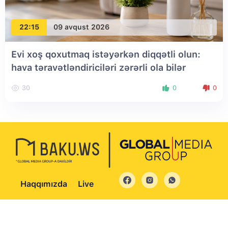
22:15
09 avqust 2026
Evi xoş qoxutmaq istəyərkən diqqətli olun:
hava təravətləndiriciləri zərərli ola bilər
30
0
0
Haqqımızda
Live
© 2004 - 2026 Bütün hüquqlar qorunur