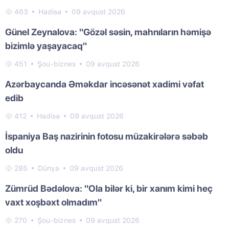
463
Hadisə
09 avqust 2026
Günel Zeynalova: "Gözəl səsin, mahnıların həmişə
bizimlə yaşayacaq"
451
Şou-biznes
09 avqust 2026
Azərbaycanda Əməkdar incəsənət xadimi vəfat
edib
412
Hadisə
09 avqust 2026
İspaniya Baş nazirinin fotosu müzakirələrə səbəb
oldu
285
Dünya
09 avqust 2026
Zümrüd Bədəlova: "Ola bilər ki, bir xanım kimi heç
vaxt xoşbəxt olmadım"
270
Şou-biznes
09 avqust 2026