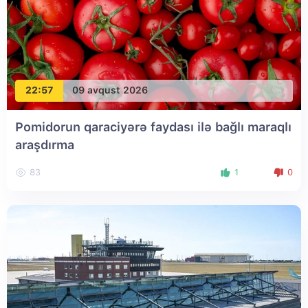
22:57
09 avqust 2026
Pomidorun qaraciyərə faydası ilə bağlı maraqlı
araşdırma
83
1
0