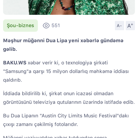
+
A
Şou-biznes
551
A-
Məşhur müğənni Dua Lipa yeni xəbərlə gündəmə
gəlib.
BAKU.WS
xəbər verir ki, o texnologiya şirkəti
"Samsung"a qarşı 15 milyon dollarlıq məhkəmə iddiası
qaldırıb.
İddiada bildirilib ki, şirkət onun icazəsi olmadan
görüntüsünü televiziya qutularının üzərində istifadə edib.
Bu Dua Lipanın "Austin City Limits Music Festival"dakı
çıxışı zamanı çəkilmiş fotolarıdır.
Müğənni vəziyyətdən xəbər tutduqdan sonra