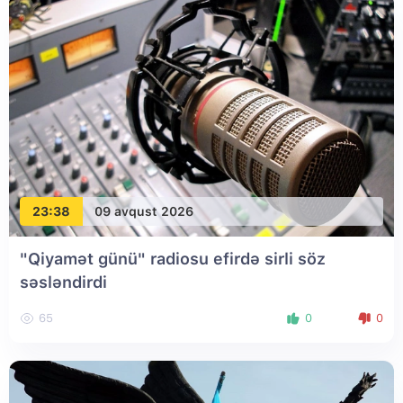
23:38
09 avqust 2026
"Qiyamət günü" radiosu efirdə sirli söz
səsləndirdi
65
0
0