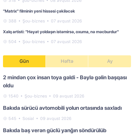
318
Şou-biznes
08 avqust 2026
"Matrix" filminin yeni hissəsi çəkiləcək
388
Şou-biznes
07 avqust 2026
Xalq artisti: "Həyat yoldaşın istəmirsə, oxuma, nə məcburdur"
504
Şou-biznes
07 avqust 2026
Gün
Həftə
Ay
2 mindən çox insan toya gəldi - Bəylə gəlin başqası
oldu
1540
Şou-biznes
09 avqust 2026
Bakıda sürücü avtomobili yolun ortasında saxladı
545
Sosial
09 avqust 2026
Bakıda baş verən güclü yanğın söndürülüb