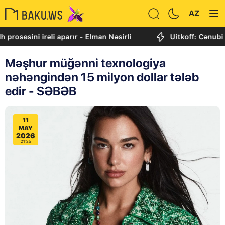
AZ
ni irəli aparır - Elman Nəsirli
Uitkoff: Cənubi Qafqaz 
Məşhur müğənni texnologiya
nəhəngindən 15 milyon dollar tələb
edir - SƏBƏB
11
MAY
2026
21:25