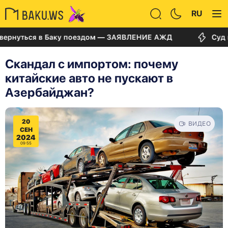
RU
ться в Баку поездом — ЗАЯВЛЕНИЕ АЖД
Суд по дел
Скандал с импортом: почему
китайские авто не пускают в
Азербайджан?
20
ВИДЕО
СЕН
2024
09:55