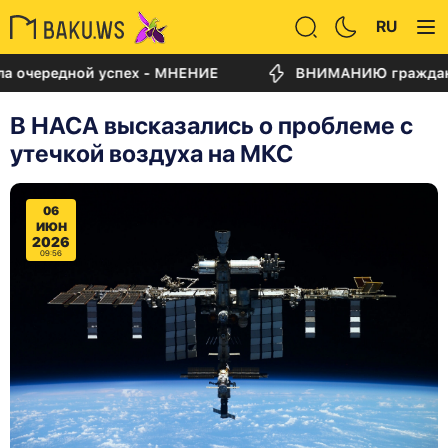
RU
редной успех - МНЕНИЕ
ВНИМАНИЮ граждан: в Азе
В НАСА высказались о проблеме с
утечкой воздуха на МКС
06
ИЮН
2026
09:56