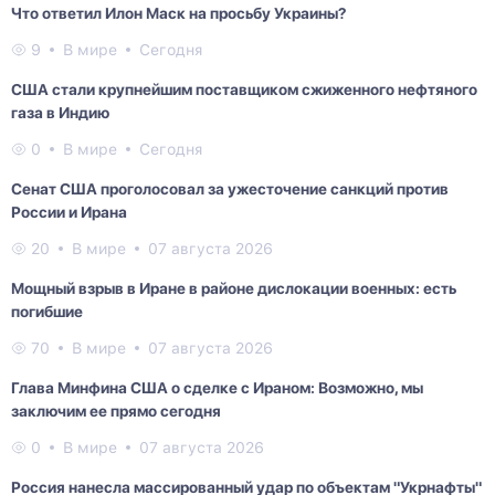
Что ответил Илон Маск на просьбу Украины?
9
В мире
Сегодня
США стали крупнейшим поставщиком сжиженного нефтяного
газа в Индию
0
В мире
Сегодня
Сенат США проголосовал за ужесточение санкций против
России и Ирана
20
В мире
07 августа 2026
Мощный взрыв в Иране в районе дислокации военных: есть
погибшие
70
В мире
07 августа 2026
Глава Минфина США о сделке с Ираном: Возможно, мы
заключим ее прямо сегодня
0
В мире
07 августа 2026
Россия нанесла массированный удар по объектам "Укрнафты"