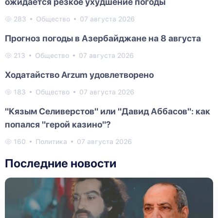
ожидается резкое ухудшение погоды
283
Общество
07 августа 2026
Прогноз погоды в Азербайджане на 8 августа
213
Общество
07 августа 2026
Ходатайство Arzum удовлетворено
183
Общество
07 августа 2026
"Кязым Селиверстов" или "Давид Аббасов": как
попался "герой казино"?
160
Политика
07 августа 2026
Последние новости