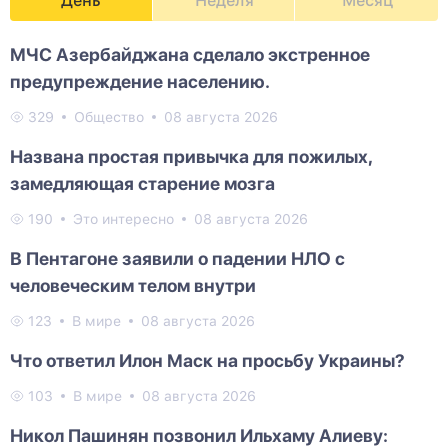
День
Неделя
Месяц
МЧС Азербайджана сделало экстренное
предупреждение населению.
329
Общество
08 августа 2026
Названа простая привычка для пожилых,
замедляющая старение мозга
190
Это интересно
08 августа 2026
В Пентагоне заявили о падении НЛО с
человеческим телом внутри
123
В мире
08 августа 2026
Что ответил Илон Маск на просьбу Украины?
103
В мире
08 августа 2026
Никол Пашинян позвонил Ильхаму Алиеву: