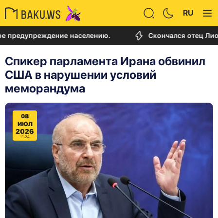
RU
упреждение населению.
Скончался отец Лионеля М
Спикер парламента Ирана обвинил
США в нарушении условий
меморандума
08
ИЮЛ
2026
11:24