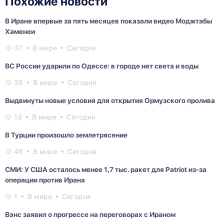
Похожие новости
В Иране впервые за пять месяцев показали видео Моджтабы
Хаменеи
37
В мире
Сегодня
ВС России ударили по Одессе: в городе нет света и воды
35
В мире
Сегодня
Выдвинуты новые условия для открытия Ормузского пролива
13
В мире
Сегодня
В Турции произошло землетрясение
48
В мире
Сегодня
СМИ: У США осталось менее 1,7 тыс. ракет для Patriot из-за
операции против Ирана
1
В мире
Сегодня
Вэнс заявил о прогрессе на переговорах с Ираном