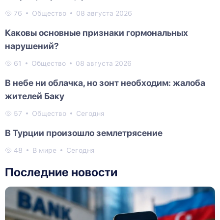
76
Общество
08 августа 2026
Каковы основные признаки гормональных
нарушений?
61
Общество
08 августа 2026
В небе ни облачка, но зонт необходим: жалоба
жителей Баку
57
Общество
Сегодня
В Турции произошло землетрясение
48
В мире
Сегодня
Последние новости