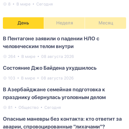
8
В мире
Сегодня
День
Неделя
Месяц
В Пентагоне заявили о падении НЛО с
человеческим телом внутри
264
В мире
08 августа 2026
Состояние Джо Байдена ухудшилось
103
В мире
08 августа 2026
В Азербайджане семейная подготовка к
празднику обернулась уголовным делом
81
Общество
Сегодня
Опасные маневры без контакта: кто ответит за
аварии, спровоцированные "лихачами"?