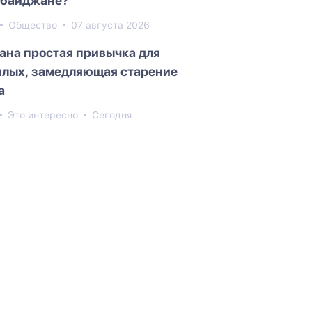
байджане?
Общество
07 августа 2026
ана простая привычка для
лых, замедляющая старение
а
Это интересно
Сегодня