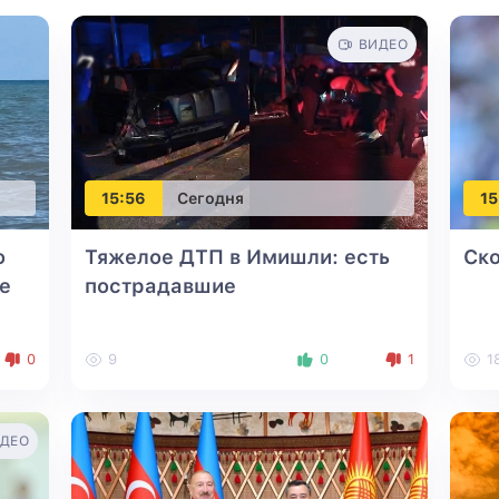
ВИДЕО
15:56
Сегодня
15
о
Тяжелое ДТП в Имишли: есть
Ско
е
пострадавшие
0
9
0
1
1
ДЕО