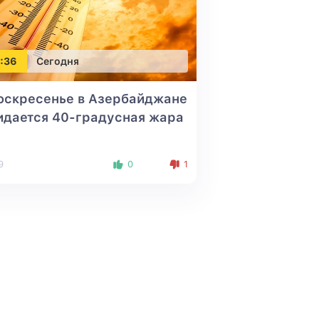
:36
Сегодня
оскресенье в Азербайджане
идается 40-градусная жара
9
0
1