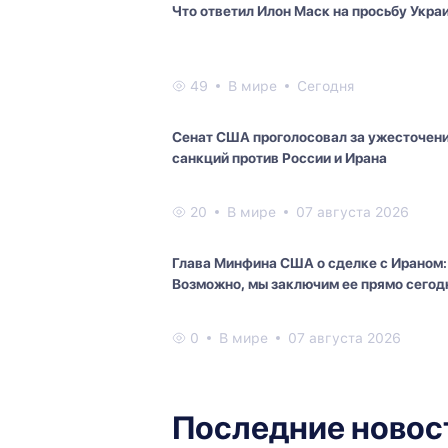
Что ответил Илон Маск на просьбу Укра
49
В мире
Сегодня
Сенат США проголосовал за ужесточен
санкций против России и Ирана
20
В мире
07 августа 2026
Глава Минфина США о сделке с Ираном:
Возможно, мы заключим ее прямо сегод
0
В мире
07 августа 2026
Последние новос