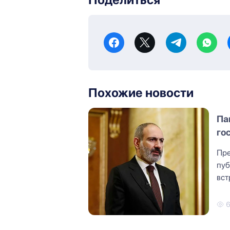
Похожие новости
Па
го
Пре
пуб
вст
сос