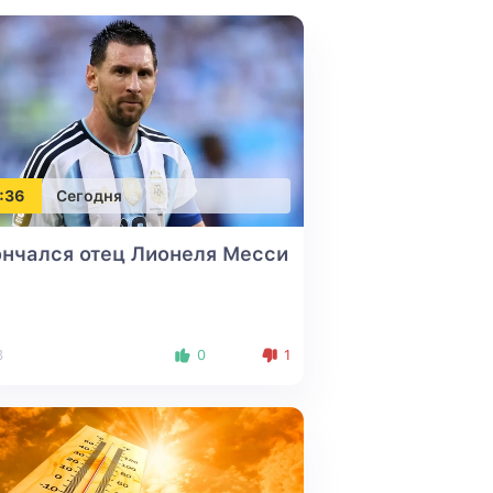
:36
Сегодня
нчался отец Лионеля Месси
8
0
1