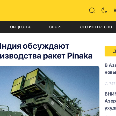
ОБЩЕСТВО
СПОРТ
ЭТО ИНТЕРЕСНО
Индия обсуждают
Д
зводства ракет Pinaka
В Аз
новы
74
ВНИ
Азер
ухуд