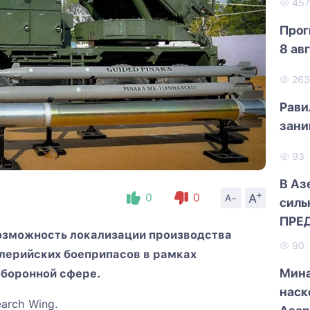
45
Прог
8 ав
26
Рави
зани
93
В Аз
+
A
0
0
A-
силь
ПРЕ
озможность локализации производства
90
ллерийских боеприпасов в рамках
Мина
оборонной сфере.
наск
earch Wing.