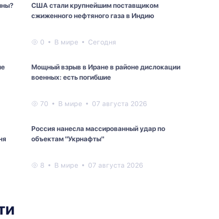
ины?
США стали крупнейшим поставщиком
сжиженного нефтяного газа в Индию
0
В мире
Сегодня
ие
Мощный взрыв в Иране в районе дислокации
военных: есть погибшие
70
В мире
07 августа 2026
Россия нанесла массированный удар по
ня
объектам "Укрнафты"
8
В мире
07 августа 2026
ти