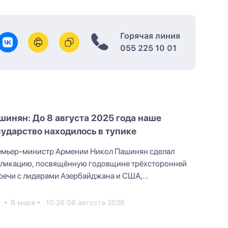
Горячая линия
055 225 10 01
шинян: До 8 августа 2025 года наше
сударство находилось в тупике
мьер-министр Армении Никол Пашинян сделал
ликацию, посвящённую годовщине трёхсторонней
речи с лидерами Азербайджана и США,
тоявшейся 8 августа 2025...
6
В мире
10:26 08 августа 2026