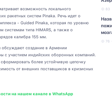
Азер
матривает возможность локального
83
их ракетных систем Pinaka. Речь идет о
Назв
мплекса - Guided Pinaka, которая по уровню
пожи
м системам типа HIMARS, а также о
мозг
арядов калибра 155 мм.
76
ы обсуждают создание в Армении
ы с участием индийских оборонных компаний.
т сформировать более устойчивую цепочку
симость от внешних поставщиков в кризисных
вости на нашем канале в WhatsApp