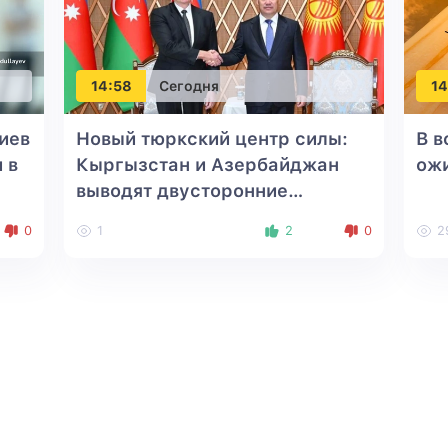
14:58
Сегодня
14
иев
Новый тюркский центр силы:
В в
 в
Кыргызстан и Азербайджан
ож
выводят двусторонние
отношения на уровень
0
1
2
0
2
союзничества