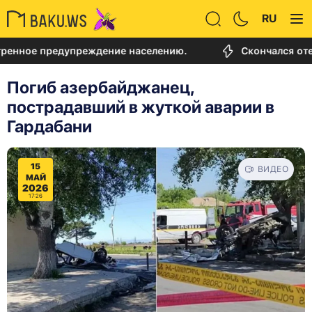
RU
 предупреждение населению.
Скончался отец Лион
Погиб азербайджанец,
пострадавший в жуткой аварии в
Гардабани
15
ВИДЕО
МАЙ
2026
17:26