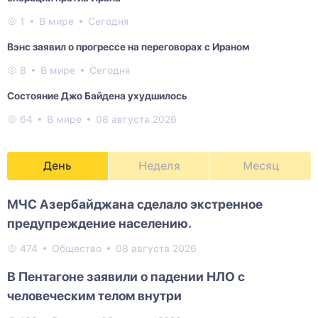
1
В мире
Сегодня
Вэнс заявил о прогрессе на переговорах с Ираном
8
В мире
Сегодня
Состояние Джо Байдена ухудшилось
64
В мире
08 августа 2026
День
Неделя
Месяц
МЧС Азербайджана сделало экстренное
предупреждение населению.
474
Общество
08 августа 2026
В Пентагоне заявили о падении НЛО с
человеческим телом внутри