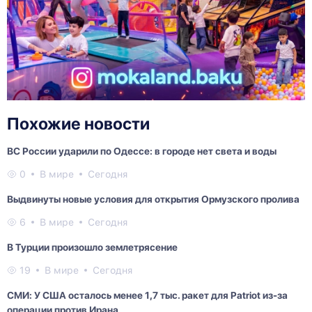
Похожие новости
ВС России ударили по Одессе: в городе нет света и воды
0
В мире
Сегодня
Выдвинуты новые условия для открытия Ормузского пролива
6
В мире
Сегодня
В Турции произошло землетрясение
19
В мире
Сегодня
СМИ: У США осталось менее 1,7 тыс. ракет для Patriot из-за
операции против Ирана