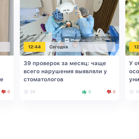
12:44
Сегодня
12
39 проверок за месяц: чаще
У о
всего нарушения выявляли у
осо
ве
стоматологов
уни
0
29
0
0
1