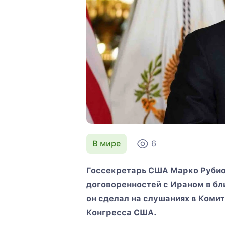
В мире
6
Госсекретарь США Марко Рубио
договоренностей с Ираном в б
он сделал на слушаниях в Коми
Конгресса США.