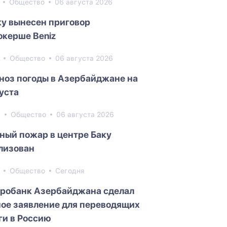
7
Общество
06 августа 2026
ку вынесен приговор
окерше Beniz
1
Общество
06 августа 2026
ноз погоды в Азербайджане на
густа
9
Общество
06 августа 2026
ный пожар в центре Баку
лизован
0
Общество
Сегодня
робанк Азербайджана сделал
ое заявление для переводящих
ги в Россию