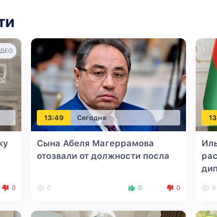
ти
ДЕО
13:49
Сегодня
13
ку
Сына Абеля Магеррамова
Ил
отозвали от должности посла
рас
ди
0
0
0
0
3