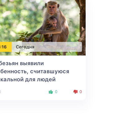
:16
Сегодня
безьян выявили
бенность, считавшуюся
кальной для людей
8
0
0