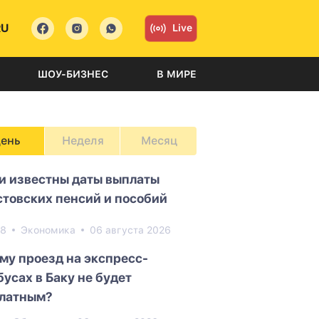
RU
Live
ШОУ-БИЗНЕС
В МИРЕ
ень
Неделя
Месяц
и известны даты выплаты
стовских пенсий и пособий
68
Экономика
06 августа 2026
му проезд на экспресс-
бусах в Баку не будет
латным?