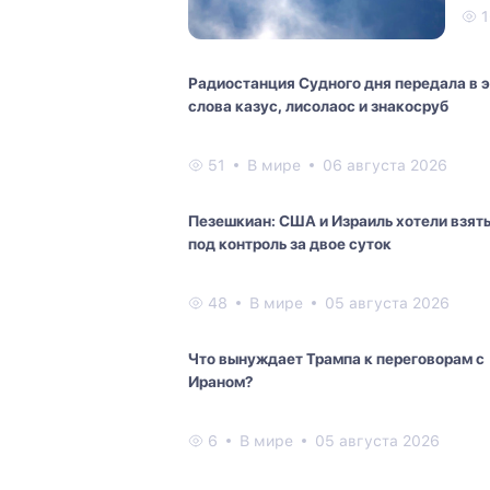
1
Радиостанция Судного дня передала в 
слова казус, лисолаос и знакосруб
51
В мире
06 августа 2026
Пезешкиан: США и Израиль хотели взят
под контроль за двое суток
48
В мире
05 августа 2026
Что вынуждает Трампа к переговорам с
Ираном?
6
В мире
05 августа 2026