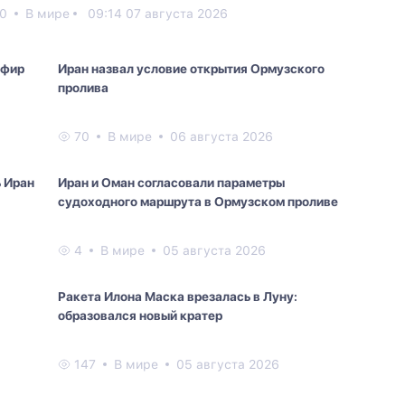
0
В мире
09:14 07 августа 2026
эфир
Иран назвал условие открытия Ормузского
пролива
70
В мире
06 августа 2026
ь Иран
Иран и Оман согласовали параметры
судоходного маршрута в Ормузском проливе
4
В мире
05 августа 2026
Ракета Илона Маска врезалась в Луну:
образовался новый кратер
147
В мире
05 августа 2026