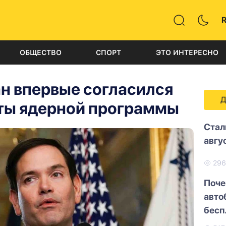
ОБЩЕСТВО
СПОРТ
ЭТО ИНТЕРЕСНО
н впервые согласился
Д
ты ядерной программы
Стал
авгу
29
Поче
авто
бесп