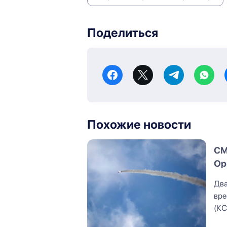
Поделиться
Похожие новости
СМ
Ор
Два
вре
(КС
ней