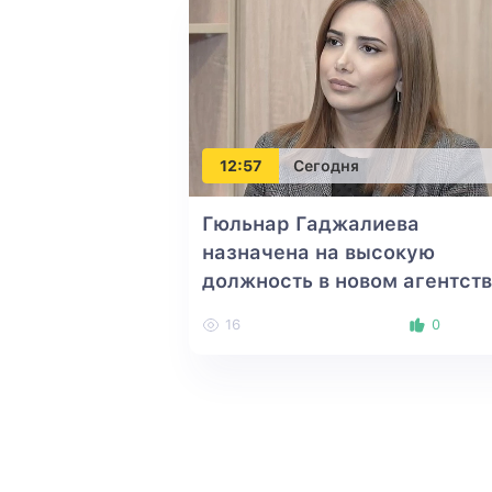
12:57
Сегодня
Гюльнар Гаджалиева
назначена на высокую
должность в новом агентст
16
0