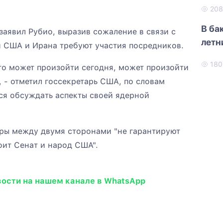
20
В ба
заявил Рубио, выразив сожаление в связи с
летн
й США и Ирана требуют участия посредников.
18
то может произойти сегодня, может произойти
, - отметил госсекретарь США, по словам
ся обсуждать аспекты своей ядерной
оры между двумя сторонами "не гарантируют
оит Сенат и народ США".
вости на нашем канале в WhatsApp