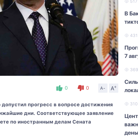
51
В Ба
тикт
43
Прог
7 ав
36
Силь
+
A
0
0
A-
лока
31
 допустил прогресс в вопросе достижения
лижайшие дни. Соответствующее заявление
Цент
тете по иностранным делам Сената
важн
день