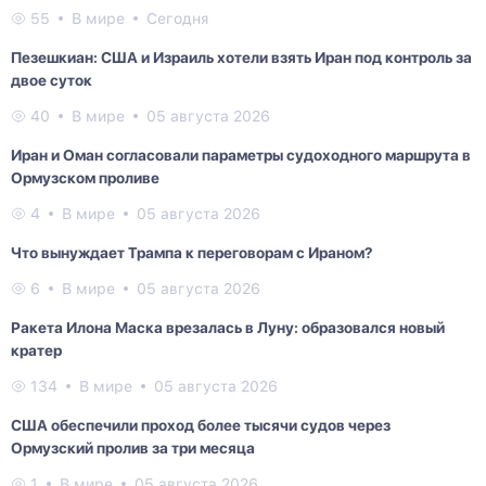
55
В мире
Сегодня
Пезешкиан: США и Израиль хотели взять Иран под контроль за
двое суток
40
В мире
05 августа 2026
Иран и Оман согласовали параметры судоходного маршрута в
Ормузском проливе
4
В мире
05 августа 2026
Что вынуждает Трампа к переговорам с Ираном?
6
В мире
05 августа 2026
Ракета Илона Маска врезалась в Луну: образовался новый
кратер
134
В мире
05 августа 2026
США обеспечили проход более тысячи судов через
Ормузский пролив за три месяца
1
В мире
05 августа 2026