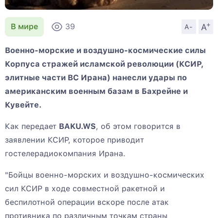
+
A
В мире
39
A-
Военно-морские и воздушно-космические силы
Корпуса стражей исламской революции (КСИР,
элитные части ВС Ирана) нанесли удары по
американским военным базам в Бахрейне и
Кувейте.
Как передает
BAKU.WS
, об этом говорится в
заявлении КСИР, которое приводит
гостелерадиокомпания Ирана.
"Бойцы военно-морских и воздушно-космических
сил КСИР в ходе совместной ракетной и
беспилотной операции вскоре после атак
противника по различным точкам страны