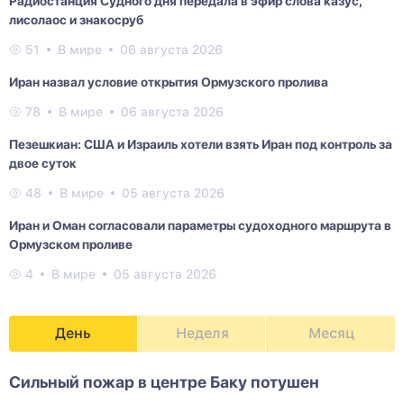
Радиостанция Судного дня передала в эфир слова казус,
лисолаос и знакосруб
51
В мире
06 августа 2026
Иран назвал условие открытия Ормузского пролива
78
В мире
06 августа 2026
Пезешкиан: США и Израиль хотели взять Иран под контроль за
двое суток
48
В мире
05 августа 2026
Иран и Оман согласовали параметры судоходного маршрута в
Ормузском проливе
4
В мире
05 августа 2026
День
Неделя
Месяц
Сильный пожар в центре Баку потушен