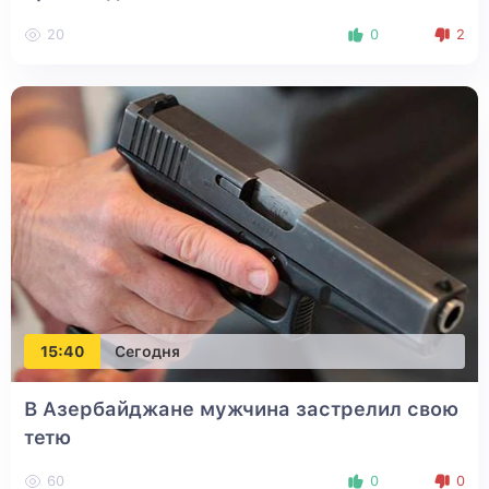
20
0
2
15:40
Сегодня
В Азербайджане мужчина застрелил свою
тетю
60
0
0