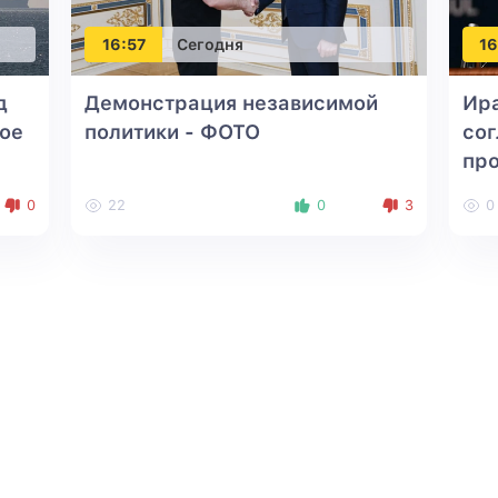
16:57
Сегодня
16
д
Демонстрация независимой
Ира
ое
политики - ФОТО
со
пр
0
22
0
3
0