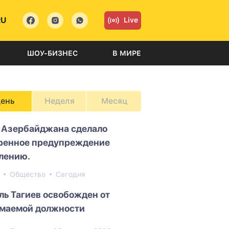
RU
Live
ШОУ-БИЗНЕС
В МИРЕ
ень
Неделя
Месяц
Азербайджана сделало
ренное предупреждение
лению.
4
Общество
Сегодня
ль Тагиев освобожден от
маемой должности