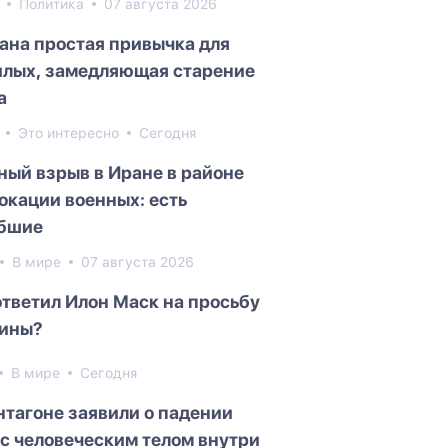
3
Политика
07 августа 2026
ана простая привычка для
лых, замедляющая старение
а
8
Это интересно
Сегодня
ый взрыв в Иране в районе
окации военных: есть
бшие
В мире
07 августа 2026
ответил Илон Маск на просьбу
ины?
В мире
Сегодня
нтагоне заявили о падении
с человеческим телом внутри