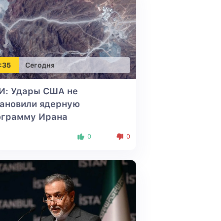
:35
Сегодня
И: Удары США не
тановили ядерную
ограмму Ирана
0
0