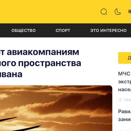
ОБЩЕСТВО
СПОРТ
ЭТО ИНТЕРЕСНО
т авиакомпаниям
Д
ного пространства
ивана
МЧС 
экст
насе
14
Рави
зани