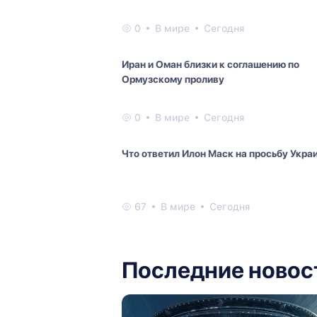
0
В мире
Сегодня
Иран и Оман близки к соглашению по
Ормузскому проливу
0
В мире
Сегодня
Что ответил Илон Маск на просьбу Укра
67
В мире
Сегодня
Последние новос