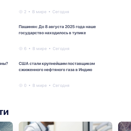
2
В мире
Сегодня
Пашинян: До 8 августа 2025 года наше
государство находилось в тупике
6
В мире
Сегодня
ины?
США стали крупнейшим поставщиком
сжиженного нефтяного газа в Индию
0
В мире
Сегодня
ти