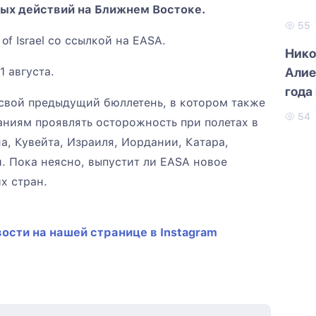
ых действий на Ближнем Востоке.
55
of Israel со ссылкой на EASA.
Нико
 августа.
Алие
года
о свой предыдущий бюллетень, в котором также
самм
54
аниям проявлять осторожность при полетах в
, Кувейта, Израиля, Иордании, Катара,
. Пока неясно, выпустит ли EASA новое
х стран.
ости на нашей странице в Instagram