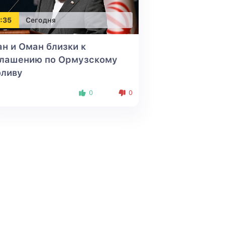
:35
Сегодня
н и Оман близки к
глашению по Ормузскому
оливу
0
0