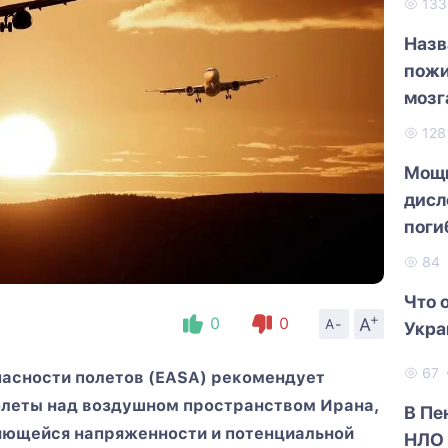
13
Назв
пожи
мозг
12
Мощн
дисл
поги
84
Что 
+
A
0
0
A-
Укра
67
пасности полетов (EASA) рекомендует
олеты над воздушном пространством Ирана,
В Пе
няющейся напряженности и потенциальной
НЛО 