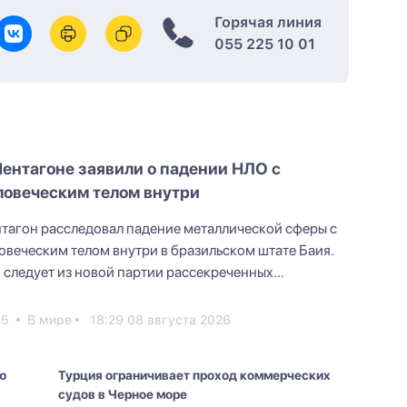
Горячая линия
055 225 10 01
Пентагоне заявили о падении НЛО с
ловеческим телом внутри
тагон расследовал падение металлической сферы с
овеческим телом внутри в бразильском штате Баия.
 следует из новой партии рассекреченных
ериалов и в...
55
В мире
18:29 08 августа 2026
ю
Турция ограничивает проход коммерческих
судов в Черное море