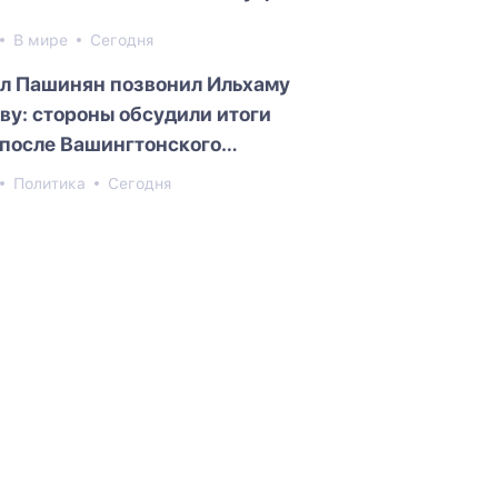
В мире
Сегодня
л Пашинян позвонил Ильхаму
ву: стороны обсудили итоги
 после Вашингтонского
ита
Политика
Сегодня