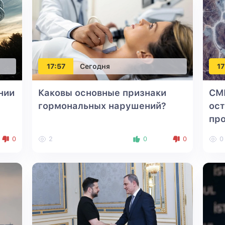
17:57
Сегодня
17
нии
Каковы основные признаки
СМ
гормональных нарушений?
ос
пр
0
2
0
0
0