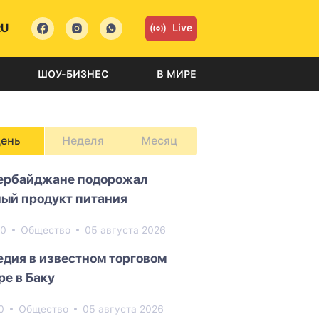
RU
Live
ШОУ-БИЗНЕС
В МИРЕ
ень
Неделя
Месяц
ербайджане подорожал
ый продукт питания
60
Общество
05 августа 2026
едия в известном торговом
ре в Баку
0
Общество
05 августа 2026