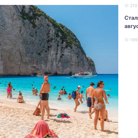
21
Стал
авгу
19