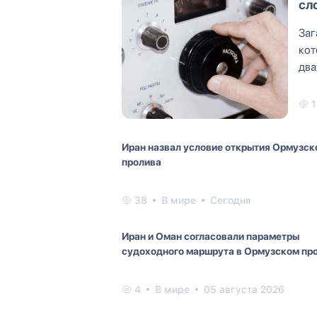
сл
Заг
кот
два
шиф
1
Иран назвал условие открытия Ормузск
пролива
38
В мире
Сегодня
Иран и Оман согласовали параметры
судоходного маршрута в Ормузском пр
4
В мире
05 августа 2026