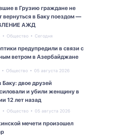
вшие в Грузию граждане не
т вернуться в Баку поездом —
ВЛЕНИЕ АЖД
4
Общество
Сегодня
птики предупредили в связи с
ным ветром в Азербайджане
1
Общество
05 августа 2026
в Баку: двое друзей
силовали и убили женщину в
ии 12 лет назад
6
Общество
05 августа 2026
кинской мечети произошел
ар