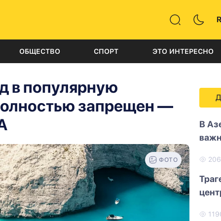
ОБЩЕСТВО
СПОРТ
ЭТО ИНТЕРЕСНО
од в популярную
Д
полностью запрещен —
А
В Аз
важн
20
ФОТО
Траг
цент
119