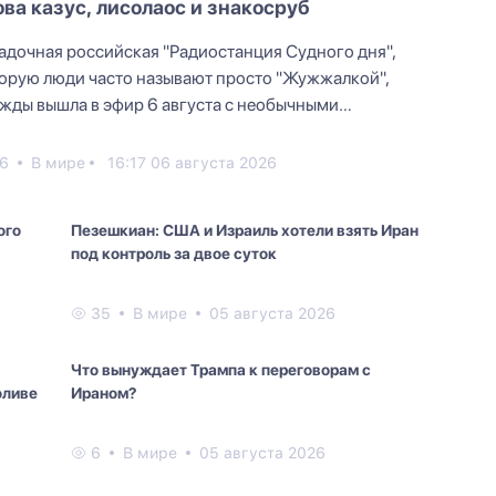
ова казус, лисолаос и знакосруб
адочная российская "Радиостанция Судного дня",
орую люди часто называют просто "Жужжалкой",
жды вышла в эфир 6 августа с необычными
рованными сообще...
6
В мире
16:17 06 августа 2026
ого
Пезешкиан: США и Израиль хотели взять Иран
под контроль за двое суток
35
В мире
05 августа 2026
Что вынуждает Трампа к переговорам с
оливе
Ираном?
6
В мире
05 августа 2026