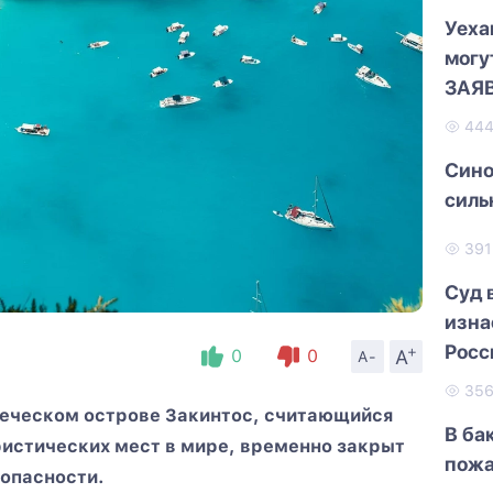
Уеха
могу
ЗАЯ
44
Сино
силь
39
Суд 
изна
Росс
+
A
0
0
A-
35
реческом острове Закинтос, считающийся
В ба
истических мест в мире, временно закрыт
пож
зопасности.