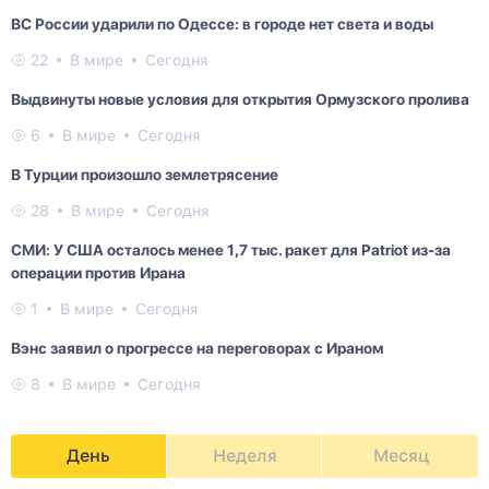
ВС России ударили по Одессе: в городе нет света и воды
22
В мире
Сегодня
Выдвинуты новые условия для открытия Ормузского пролива
6
В мире
Сегодня
В Турции произошло землетрясение
28
В мире
Сегодня
СМИ: У США осталось менее 1,7 тыс. ракет для Patriot из-за
операции против Ирана
1
В мире
Сегодня
Вэнс заявил о прогрессе на переговорах с Ираном
8
В мире
Сегодня
День
Неделя
Месяц