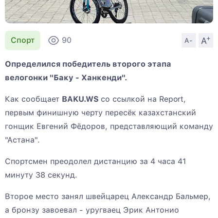
+
A
Спорт
90
A-
Определился победитель второго этапа
велогонки "Баку - Ханкенди".
Как сообщает
BAKU.WS
со ссылкой на Report,
первым финишную черту пересёк казахстанский
гонщик Евгений Фёдоров, представляющий команду
"Астана".
Спортсмен преодолел дистанцию за 4 часа 41
минуту 38 секунд.
Второе место занял швейцарец Александр Бальмер,
а бронзу завоевал - уругваец Эрик Антонио