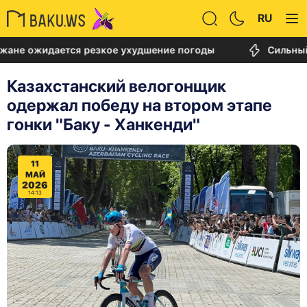
RU
дается резкое ухудшение погоды
Сильный пожар 
Казахстанский велогонщик
одержал победу на втором этапе
гонки "Баку - Ханкенди"
11
МАЙ
2026
14:13